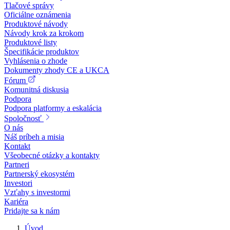
Tlačové správy
Oficiálne oznámenia
Produktové návody
Návody krok za krokom
Produktové listy
Špecifikácie produktov
Vyhlásenia o zhode
Dokumenty zhody CE a UKCA
Fórum
Komunitná diskusia
Podpora
Podpora platformy a eskalácia
Spoločnosť
O nás
Náš príbeh a misia
Kontakt
Všeobecné otázky a kontakty
Partneri
Partnerský ekosystém
Investori
Vzťahy s investormi
Kariéra
Pridajte sa k nám
Úvod