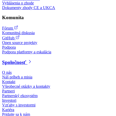
Vyhlásenia o zhode
Dokumenty zhody CE a UKCA
Komunita
Fórum
Komunitná diskusia
GitHub
Open source projekty
Podpora
Podpora platformy a eskalácia
Spoločnosť
O nás
Náš príbeh a misia
Kontakt
Všeobecné otázky a kontakty
Partneri
Partnerský ekosystém
Investori
Vzťahy s investormi
Kariéra
Pridajte sa k nám