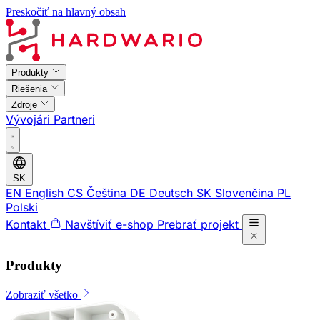
Preskočiť na hlavný obsah
Produkty
Riešenia
Zdroje
Vývojári
Partneri
SK
EN
English
CS
Čeština
DE
Deutsch
SK
Slovenčina
PL
Polski
Kontakt
Navštíviť e-shop
Prebrať projekt
Produkty
Zobraziť všetko