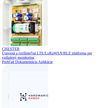
CHESTER
Úsporná a rozšíriteľná LTE/LoRaWAN/BLE platforma pre
vzdialený monitoring
Prehľad
Dokumentácia
Aplikácie