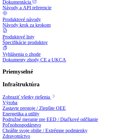
Dokumentácia
Návody a API referencie
Produktové návody
Návody krok za krokom
Produktové listy
Špecifikácie produktov
Vyhlásenia o zhode
Dokumenty zhody CE a UKCA
Priemyselné
Infraštruktúra
Zobraziť všetky riešenia
Výroba
Zastavte prestoje / Zlepšite OEE
Energetika a utility
Podružné meranie pre EED / Diaľkové odčítanie
Poľnohospodárstvo
Chráňte svoje obilie / Extrémne podmienky
Zdravotníctvo