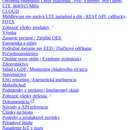
Otvorená embedded Linux platforma - PoE, Ethernet, WiFi alebo
LTE, 868/915 MHz
CLOUD
Middleware pre správu LTE zariadení a dát - REST API, callbacky,
FOTA
Zobraziť všetky produkty
Výroba
Zastavte prestoje / Zlepšite OEE
Energetika a utility
Podružné meranie pre EED / Diaľkové odčítanie
Poľnohospodárstvo
Chráňte svoje obilie / Extrémne podmienky
Zdravotníctvo
Súlad s GDP / Monitoring chladového reťazca
Stavebníctvo
ESG reporting / Energetická inteligencia
Maloobchod
Podmienky v predajni / Inteligentný sklad
Zobraziť všetky riešenia
Dokumentácia
Návody a API referencie
Články na blogu
Postrehy a produktové novinky
Prípadové štúdie
Nasadenie IoT v praxi