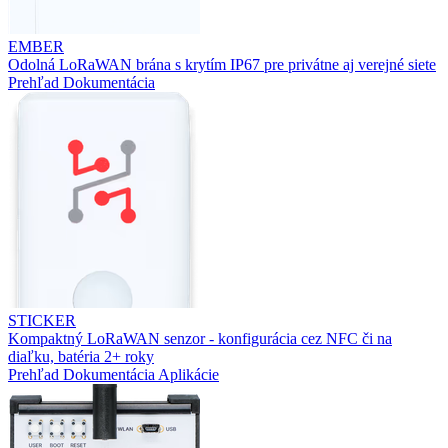
EMBER
Odolná LoRaWAN brána s krytím IP67 pre privátne aj verejné siete
Prehľad
Dokumentácia
STICKER
Kompaktný LoRaWAN senzor - konfigurácia cez NFC či na
diaľku, batéria 2+ roky
Prehľad
Dokumentácia
Aplikácie