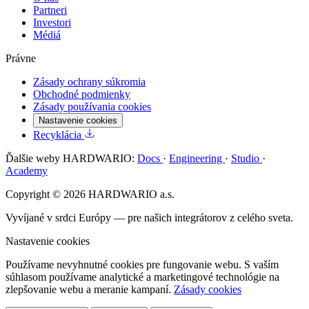
Partneri
Investori
Médiá
Právne
Zásady ochrany súkromia
Obchodné podmienky
Zásady používania cookies
Nastavenie cookies
Recyklácia
Ďalšie weby HARDWARIO:
Docs
·
Engineering
·
Studio
·
Academy
Copyright © 2026 HARDWARIO a.s.
Vyvíjané v srdci Európy — pre našich integrátorov z celého sveta.
Nastavenie cookies
Používame nevyhnutné cookies pre fungovanie webu. S vaším
súhlasom používame analytické a marketingové technológie na
zlepšovanie webu a meranie kampaní.
Zásady cookies