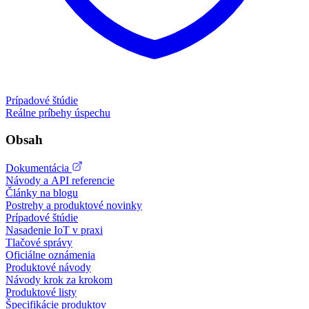
Prípadové štúdie
Reálne príbehy úspechu
Obsah
Dokumentácia
Návody a API referencie
Články na blogu
Postrehy a produktové novinky
Prípadové štúdie
Nasadenie IoT v praxi
Tlačové správy
Oficiálne oznámenia
Produktové návody
Návody krok za krokom
Produktové listy
Špecifikácie produktov