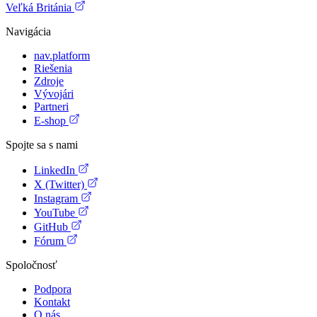
Veľká Británia
Navigácia
nav.platform
Riešenia
Zdroje
Vývojári
Partneri
E-shop
Spojte sa s nami
LinkedIn
X (Twitter)
Instagram
YouTube
GitHub
Fórum
Spoločnosť
Podpora
Kontakt
O nás