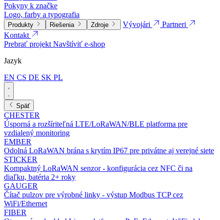
Pokyny k značke
Logo, farby a typografia
Vývojári
Partneri
Produkty
Riešenia
Zdroje
Kontakt
Prebrať projekt
Navštíviť e-shop
Jazyk
EN
CS
DE
SK
PL
Späť
CHESTER
Úsporná a rozšíriteľná LTE/LoRaWAN/BLE platforma pre
vzdialený monitoring
EMBER
Odolná LoRaWAN brána s krytím IP67 pre privátne aj verejné siete
STICKER
Kompaktný LoRaWAN senzor - konfigurácia cez NFC či na
diaľku, batéria 2+ roky
GAUGER
Čítač pulzov pre výrobné linky - výstup Modbus TCP cez
WiFi/Ethernet
FIBER