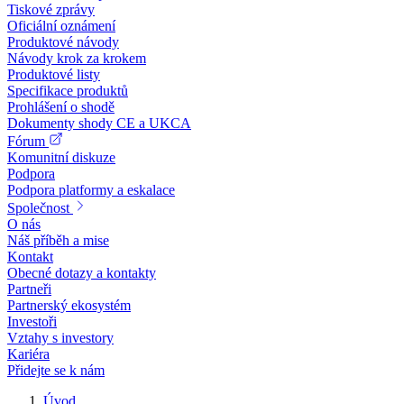
Tiskové zprávy
Oficiální oznámení
Produktové návody
Návody krok za krokem
Produktové listy
Specifikace produktů
Prohlášení o shodě
Dokumenty shody CE a UKCA
Fórum
Komunitní diskuze
Podpora
Podpora platformy a eskalace
Společnost
O nás
Náš příběh a mise
Kontakt
Obecné dotazy a kontakty
Partneři
Partnerský ekosystém
Investoři
Vztahy s investory
Kariéra
Přidejte se k nám
Úvod