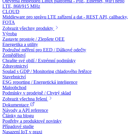
Otevřená embedded Linux platforma - PoE, Ethernet, WiFi nebo
LTE, 868/915 MHz
CLOUD
Middleware pro správu LTE zařízení a dat - REST API, callbacky,
FOTA
Zobrazit všechny produkty
Výroba
Zastavte prostoje / Zlepšete OEE
Energetika a utility
Podružné měření pro EED / Dálkové odečty
Zemědělství
Chraňte své obilí / Extrémní podmínky
Zdravotnictví
Soulad s GDP / Monitoring chladového řetězce
Stavebnictví
ESG reporting / Energetická inteligence
Maloobchod
Podmínky v prodejně / Chytrý sklad
Zobrazit všechna řešení
Dokumentace
Návody a API reference
Články na blogu
Postřehy a produktové novinky
Případové studie
Nasazení IoT v praxi