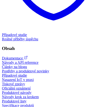
Případové studie
Reálné příběhy úspěchu
Obsah
Dokumentace
Návody a API reference
Články na blogu
Postřehy a produktové novinky
Případové studie
Nasazení IoT v praxi
Tiskové zprávy
Oficiální oznámení
Produktové návody
Návody krok za krokem
Produktové listy
Specifikace produktů