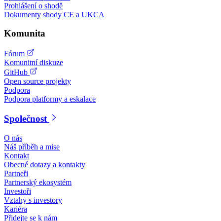
Prohlášení o shodě
Dokumenty shody CE a UKCA
Komunita
Fórum
Komunitní diskuze
GitHub
Open source projekty
Podpora
Podpora platformy a eskalace
Společnost
O nás
Náš příběh a mise
Kontakt
Obecné dotazy a kontakty
Partneři
Partnerský ekosystém
Investoři
Vztahy s investory
Kariéra
Přidejte se k nám