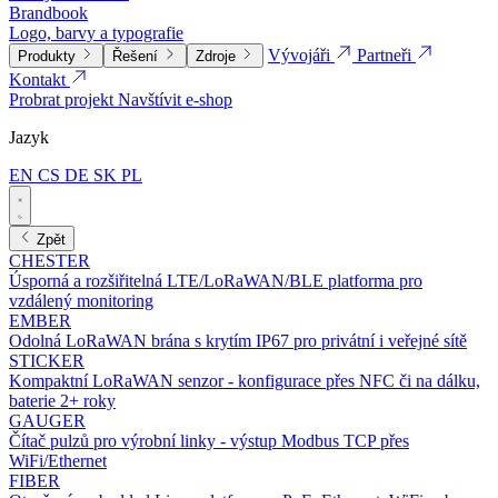
Brandbook
Logo, barvy a typografie
Vývojáři
Partneři
Produkty
Řešení
Zdroje
Kontakt
Probrat projekt
Navštívit e-shop
Jazyk
EN
CS
DE
SK
PL
Zpět
CHESTER
Úsporná a rozšiřitelná LTE/LoRaWAN/BLE platforma pro
vzdálený monitoring
EMBER
Odolná LoRaWAN brána s krytím IP67 pro privátní i veřejné sítě
STICKER
Kompaktní LoRaWAN senzor - konfigurace přes NFC či na dálku,
baterie 2+ roky
GAUGER
Čítač pulzů pro výrobní linky - výstup Modbus TCP přes
WiFi/Ethernet
FIBER