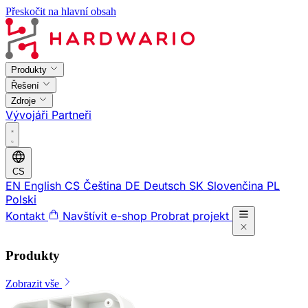
Přeskočit na hlavní obsah
Produkty
Řešení
Zdroje
Vývojáři
Partneři
CS
EN
English
CS
Čeština
DE
Deutsch
SK
Slovenčina
PL
Polski
Kontakt
Navštívit e-shop
Probrat projekt
Produkty
Zobrazit vše