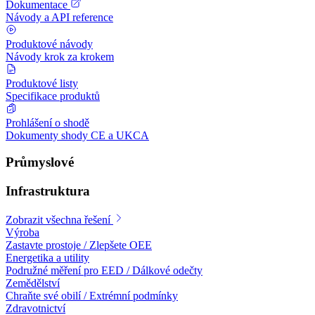
Dokumentace
Návody a API reference
Produktové návody
Návody krok za krokem
Produktové listy
Specifikace produktů
Prohlášení o shodě
Dokumenty shody CE a UKCA
Průmyslové
Infrastruktura
Zobrazit všechna řešení
Výroba
Zastavte prostoje / Zlepšete OEE
Energetika a utility
Podružné měření pro EED / Dálkové odečty
Zemědělství
Chraňte své obilí / Extrémní podmínky
Zdravotnictví