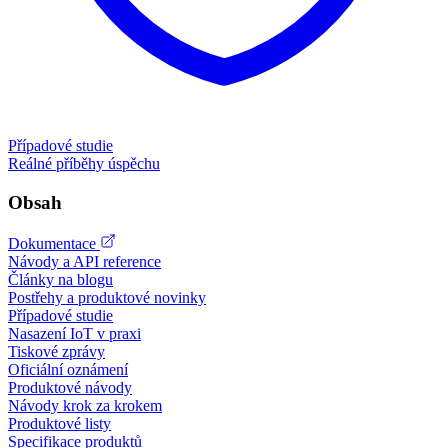
Případové studie
Reálné příběhy úspěchu
Obsah
Dokumentace
Návody a API reference
Články na blogu
Postřehy a produktové novinky
Případové studie
Nasazení IoT v praxi
Tiskové zprávy
Oficiální oznámení
Produktové návody
Návody krok za krokem
Produktové listy
Specifikace produktů