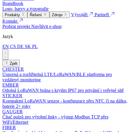
Brandbook
Logo, barvy a typografie
Vývojáři
Partneři
Produkty
Řešení
Zdroje
Kontakt
Probrat projekt
Navštívit e-shop
Jazyk
EN
CS
DE
SK
PL
Zpět
CHESTER
Úsporná a rozšiřitelná LTE/LoRaWAN/BLE platforma pro
vzdálený monitoring
EMBER
Odolná LoRaWAN brána s krytím IP67 pro privátní i veřejné sítě
STICKER
Kompaktní LoRaWAN senzor - konfigurace přes NFC či na dálku,
baterie 2+ roky
GAUGER
Čítač pulzů pro výrobní linky - výstup Modbus TCP přes
WiFi/Ethernet
FIBER