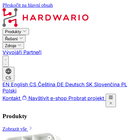
Přeskočit na hlavní obsah
Produkty
Řešení
Zdroje
Vývojáři
Partneři
CS
EN
English
CS
Čeština
DE
Deutsch
SK
Slovenčina
PL
Polski
Kontakt
Navštívit e-shop
Probrat projekt
Produkty
Zobrazit vše