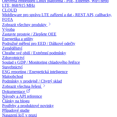
Otevřená embedded Linux platforma - PoE, Ethernet, WiFi nebo
LTE, 868/915 MHz
CLOUD
Middleware pro správu LTE zařízení a dat - REST API, callbacky,
FOTA
Zobrazit všechny produkty
Výroba
Zastavte prostoje / Zlepšete OEE
Energetika a utility
Podružné měření pro EED / Dálkové odečty
Zemědělství
Chraňte své obilí / Extrémní podmínky
Zdravotnictví
Soulad s GDP / Monitoring chladového řetězce
Stavebnictví
ESG reporting / Energetická inteligence
Maloobchod
Podmínky v prodejně / Chytrý sklad
Zobrazit všechna řešení
Dokumentace
Návody a API reference
Články na blogu
Postřehy a produktové novinky
Případové studie
Nasazení IoT v praxi