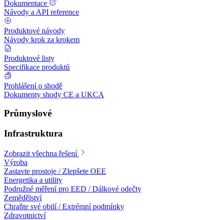
Dokumentace
Návody a API reference
Produktové návody
Návody krok za krokem
Produktové listy
Specifikace produktů
Prohlášení o shodě
Dokumenty shody CE a UKCA
Průmyslové
Infrastruktura
Zobrazit všechna řešení
Výroba
Zastavte prostoje / Zlepšete OEE
Energetika a utility
Podružné měření pro EED / Dálkové odečty
Zemědělství
Chraňte své obilí / Extrémní podmínky
Zdravotnictví