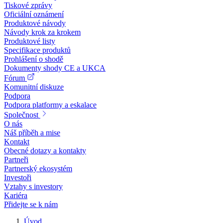
Tiskové zprávy
Oficiální oznámení
Produktové návody
Návody krok za krokem
Produktové listy
Specifikace produktů
Prohlášení o shodě
Dokumenty shody CE a UKCA
Fórum
Komunitní diskuze
Podpora
Podpora platformy a eskalace
Společnost
O nás
Náš příběh a mise
Kontakt
Obecné dotazy a kontakty
Partneři
Partnerský ekosystém
Investoři
Vztahy s investory
Kariéra
Přidejte se k nám
Úvod