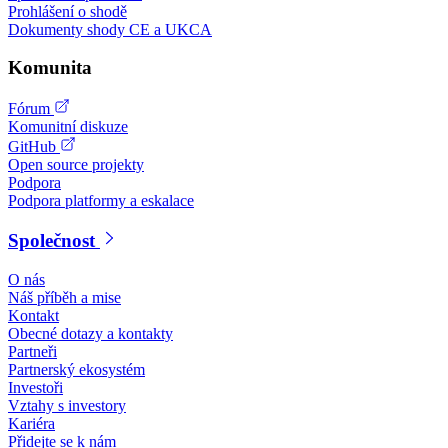
Prohlášení o shodě
Dokumenty shody CE a UKCA
Komunita
Fórum
Komunitní diskuze
GitHub
Open source projekty
Podpora
Podpora platformy a eskalace
Společnost
O nás
Náš příběh a mise
Kontakt
Obecné dotazy a kontakty
Partneři
Partnerský ekosystém
Investoři
Vztahy s investory
Kariéra
Přidejte se k nám