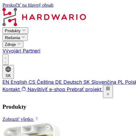
Preskočiť na hlavný obsah
Produkty
Riešenia
Zdroje
Vývojári
Partneri
SK
EN
English
CS
Čeština
DE
Deutsch
SK
Slovenčina
PL
Pols
Kontakt
Navštíviť e-shop
Prebrať projekt
Produkty
Zobraziť všetko