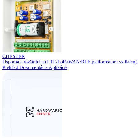
CHESTER
Úsporná a rozšíriteľná LTE/LoRaWAN/BLE platforma pre vzdialený
Prehľad
Dokumentácia
Aplikácie