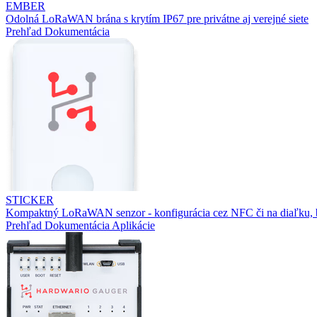
EMBER
Odolná LoRaWAN brána s krytím IP67 pre privátne aj verejné siete
Prehľad
Dokumentácia
STICKER
Kompaktný LoRaWAN senzor - konfigurácia cez NFC či na diaľku, b
Prehľad
Dokumentácia
Aplikácie