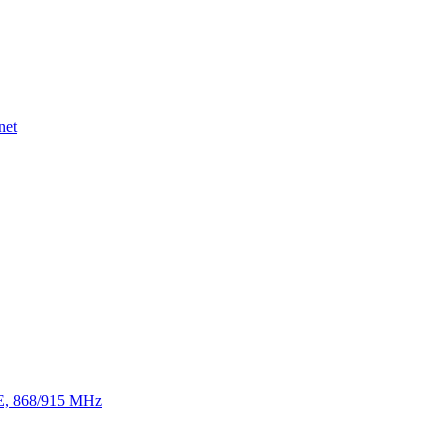
net
TE, 868/915 MHz