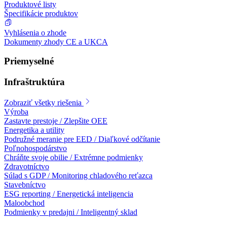
Produktové listy
Špecifikácie produktov
Vyhlásenia o zhode
Dokumenty zhody CE a UKCA
Priemyselné
Infraštruktúra
Zobraziť všetky riešenia
Výroba
Zastavte prestoje / Zlepšite OEE
Energetika a utility
Podružné meranie pre EED / Diaľkové odčítanie
Poľnohospodárstvo
Chráňte svoje obilie / Extrémne podmienky
Zdravotníctvo
Súlad s GDP / Monitoring chladového reťazca
Stavebníctvo
ESG reporting / Energetická inteligencia
Maloobchod
Podmienky v predajni / Inteligentný sklad