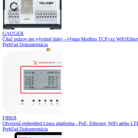
GAUGER
Čítač pulzov pre výrobné linky - výstup Modbus TCP cez WiFi/Ether
Prehľad
Dokumentácia
FIBER
Otvorená embedded Linux platforma - PoE, Ethernet, WiFi alebo L
Prehľad
Dokumentácia