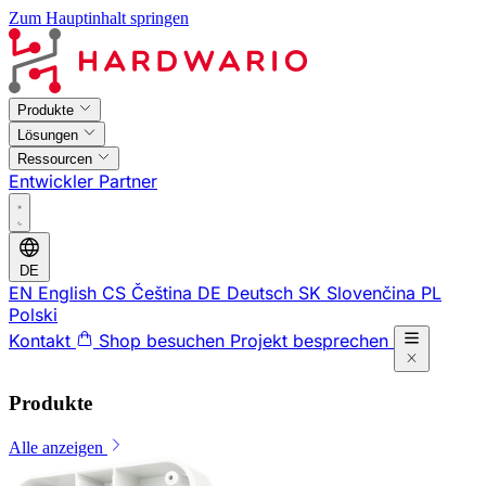
Zum Hauptinhalt springen
Produkte
Lösungen
Ressourcen
Entwickler
Partner
DE
EN
English
CS
Čeština
DE
Deutsch
SK
Slovenčina
PL
Polski
Kontakt
Shop besuchen
Projekt besprechen
Produkte
Alle anzeigen