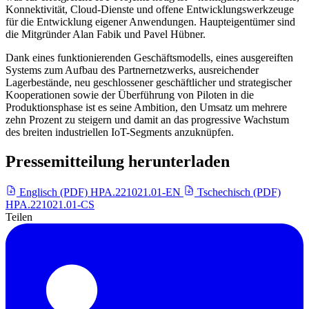
Konnektivität, Cloud-Dienste und offene Entwicklungswerkzeuge
für die Entwicklung eigener Anwendungen. Haupteigentümer sind
die Mitgründer Alan Fabik und Pavel Hübner.
Dank eines funktionierenden Geschäftsmodells, eines ausgereiften
Systems zum Aufbau des Partnernetzwerks, ausreichender
Lagerbestände, neu geschlossener geschäftlicher und strategischer
Kooperationen sowie der Überführung von Piloten in die
Produktionsphase ist es seine Ambition, den Umsatz um mehrere
zehn Prozent zu steigern und damit an das progressive Wachstum
des breiten industriellen IoT-Segments anzuknüpfen.
Pressemitteilung herunterladen
Englisch (PDF)
HPA.221021.01-EN
Tschechisch (PDF)
HPA.221021.01-CS
Teilen