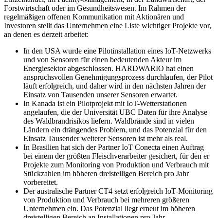
Forstwirtschaft oder im Gesundheitswesen. Im Rahmen der
regelmäßigen offenen Kommunikation mit Aktionären und
Investoren stellt das Unternehmen eine Liste wichtiger Projekte vor,
an denen es derzeit arbeitet:
In den USA wurde eine Pilotinstallation eines IoT-Netzwerks
und von Sensoren für einen bedeutenden Akteur im
Energiesektor abgeschlossen. HARDWARIO hat einen
anspruchsvollen Genehmigungsprozess durchlaufen, der Pilot
läuft erfolgreich, und daher wird in den nächsten Jahren der
Einsatz von Tausenden unserer Sensoren erwartet.
In Kanada ist ein Pilotprojekt mit IoT-Wetterstationen
angelaufen, die der Universität UBC Daten für ihre Analyse
des Waldbrandrisikos liefern. Waldbrände sind in vielen
Ländern ein drängendes Problem, und das Potenzial für den
Einsatz Tausender weiterer Sensoren ist mehr als real.
In Brasilien hat sich der Partner IoT Conecta einen Auftrag
bei einem der größten Fleischverarbeiter gesichert, für den er
Projekte zum Monitoring von Produktion und Verbrauch mit
Stückzahlen im höheren dreistelligen Bereich pro Jahr
vorbereitet.
Der australische Partner CT4 setzt erfolgreich IoT-Monitoring
von Produktion und Verbrauch bei mehreren größeren
Unternehmen ein. Das Potenzial liegt erneut im höheren
dreistelligen Bereich an Installationen pro Jahr.