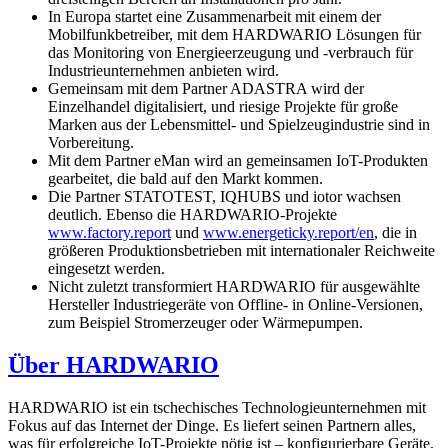
In Europa startet eine Zusammenarbeit mit einem der
Mobilfunkbetreiber, mit dem HARDWARIO Lösungen für
das Monitoring von Energieerzeugung und -verbrauch für
Industrieunternehmen anbieten wird.
Gemeinsam mit dem Partner ADASTRA wird der
Einzelhandel digitalisiert, und riesige Projekte für große
Marken aus der Lebensmittel- und Spielzeugindustrie sind in
Vorbereitung.
Mit dem Partner eMan wird an gemeinsamen IoT-Produkten
gearbeitet, die bald auf den Markt kommen.
Die Partner STATOTEST, IQHUBS und iotor wachsen
deutlich. Ebenso die HARDWARIO-Projekte
www.factory.report
und
www.energeticky.report/en
, die in
größeren Produktionsbetrieben mit internationaler Reichweite
eingesetzt werden.
Nicht zuletzt transformiert HARDWARIO für ausgewählte
Hersteller Industriegeräte von Offline- in Online-Versionen,
zum Beispiel Stromerzeuger oder Wärmepumpen.
Über HARDWARIO
HARDWARIO ist ein tschechisches Technologieunternehmen mit
Fokus auf das Internet der Dinge. Es liefert seinen Partnern alles,
was für erfolgreiche IoT-Projekte nötig ist – konfigurierbare Geräte,