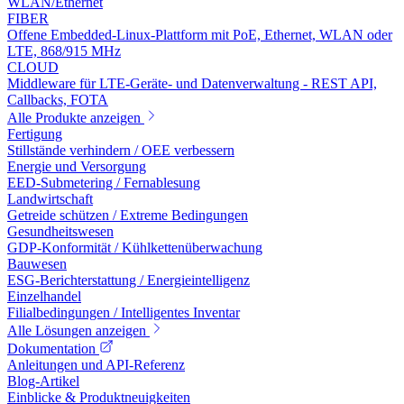
WLAN/Ethernet
FIBER
Offene Embedded-Linux-Plattform mit PoE, Ethernet, WLAN oder
LTE, 868/915 MHz
CLOUD
Middleware für LTE-Geräte- und Datenverwaltung - REST API,
Callbacks, FOTA
Alle Produkte anzeigen
Fertigung
Stillstände verhindern / OEE verbessern
Energie und Versorgung
EED-Submetering / Fernablesung
Landwirtschaft
Getreide schützen / Extreme Bedingungen
Gesundheitswesen
GDP-Konformität / Kühlkettenüberwachung
Bauwesen
ESG-Berichterstattung / Energieintelligenz
Einzelhandel
Filialbedingungen / Intelligentes Inventar
Alle Lösungen anzeigen
Dokumentation
Anleitungen und API-Referenz
Blog-Artikel
Einblicke & Produktneuigkeiten