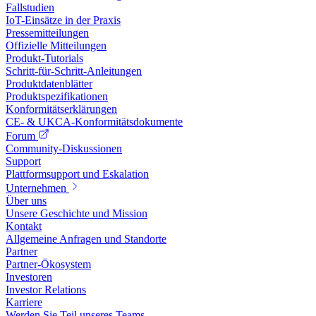
Fallstudien
IoT-Einsätze in der Praxis
Pressemitteilungen
Offizielle Mitteilungen
Produkt-Tutorials
Schritt-für-Schritt-Anleitungen
Produktdatenblätter
Produktspezifikationen
Konformitätserklärungen
CE- & UKCA-Konformitätsdokumente
Forum
Community-Diskussionen
Support
Plattformsupport und Eskalation
Unternehmen
Über uns
Unsere Geschichte und Mission
Kontakt
Allgemeine Anfragen und Standorte
Partner
Partner-Ökosystem
Investoren
Investor Relations
Karriere
Werden Sie Teil unseres Teams