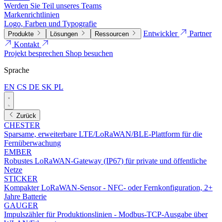
Werden Sie Teil unseres Teams
Markenrichtlinien
Logo, Farben und Typografie
Entwickler
Partner
Produkte
Lösungen
Ressourcen
Kontakt
Projekt besprechen
Shop besuchen
Sprache
EN
CS
DE
SK
PL
Zurück
CHESTER
Sparsame, erweiterbare LTE/LoRaWAN/BLE-Plattform für die
Fernüberwachung
EMBER
Robustes LoRaWAN-Gateway (IP67) für private und öffentliche
Netze
STICKER
Kompakter LoRaWAN-Sensor - NFC- oder Fernkonfiguration, 2+
Jahre Batterie
GAUGER
Impulszähler für Produktionslinien - Modbus-TCP-Ausgabe über