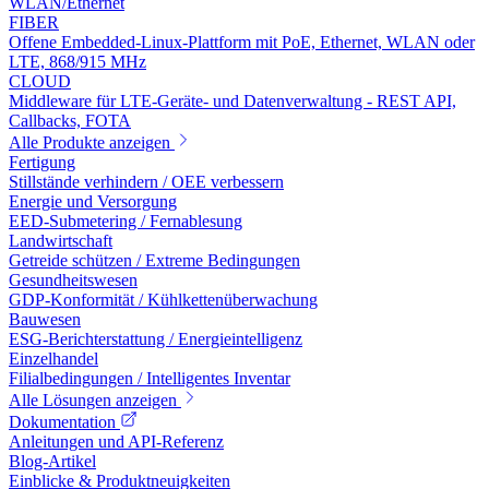
WLAN/Ethernet
FIBER
Offene Embedded-Linux-Plattform mit PoE, Ethernet, WLAN oder
LTE, 868/915 MHz
CLOUD
Middleware für LTE-Geräte- und Datenverwaltung - REST API,
Callbacks, FOTA
Alle Produkte anzeigen
Fertigung
Stillstände verhindern / OEE verbessern
Energie und Versorgung
EED-Submetering / Fernablesung
Landwirtschaft
Getreide schützen / Extreme Bedingungen
Gesundheitswesen
GDP-Konformität / Kühlkettenüberwachung
Bauwesen
ESG-Berichterstattung / Energieintelligenz
Einzelhandel
Filialbedingungen / Intelligentes Inventar
Alle Lösungen anzeigen
Dokumentation
Anleitungen und API-Referenz
Blog-Artikel
Einblicke & Produktneuigkeiten