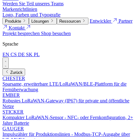
Werden Sie Teil unseres Teams
Markenrichtlinien
Logo, Farben und Typografie
Entwickler
Partner
Produkte
Lösungen
Ressourcen
Kontakt
Projekt besprechen
Shop besuchen
Sprache
EN
CS
DE
SK
PL
Zurück
CHESTER
Sparsame, erweiterbare LTE/LoRaWAN/BLE-Plattform für die
Fernüberwachung
EMBER
Robustes LoRaWAN-Gateway (IP67) für private und öffentliche
Netze
STICKER
Kompakter LoRaWAN-Sensor - NFC- oder Fernkonfiguration, 2+
Jahre Batterie
GAUGER
Impulszähler für Produktionslinien - Modbus-TCP-Ausgabe über