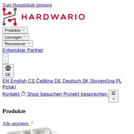
Zum Hauptinhalt springen
Produkte
Lösungen
Ressourcen
Entwickler
Partner
DE
EN
English
CS
Čeština
DE
Deutsch
SK
Slovenčina
PL
Polski
Kontakt
Shop besuchen
Projekt besprechen
Produkte
Alle anzeigen