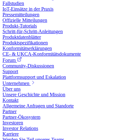
Fallstudien
IoT-Einsätze in der Praxis
Pressemitteilungen
Offizielle Mitteilungen
Produkt-Tutorials
Schritt-für-Schritt-Anleitungen
Produktdatenblätter
Produktspezifikationen
Konformitätserklärungen
CE- & UKCA-Konformitätsdokumente
Forum
Community-Diskussionen
Support
Plattformsupport und Eskalation
Unternehmen
Über uns
Unsere Geschichte und Mission
Kontakt
Allgemeine Anfragen und Standorte
Partner
Partner-Ökosystem
Investoren
Investor Relations
Karriere
Werden Sie Teil unseres Teams