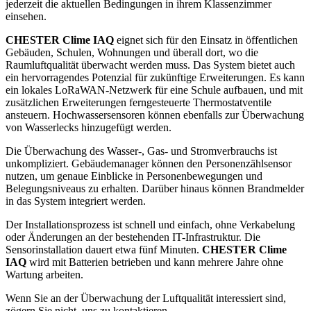
jederzeit die aktuellen Bedingungen in ihrem Klassenzimmer
einsehen.
CHESTER Clime IAQ
eignet sich für den Einsatz in öffentlichen
Gebäuden, Schulen, Wohnungen und überall dort, wo die
Raumluftqualität überwacht werden muss. Das System bietet auch
ein hervorragendes Potenzial für zukünftige Erweiterungen. Es kann
ein lokales LoRaWAN-Netzwerk für eine Schule aufbauen, und mit
zusätzlichen Erweiterungen ferngesteuerte Thermostatventile
ansteuern. Hochwassersensoren können ebenfalls zur Überwachung
von Wasserlecks hinzugefügt werden.
Die Überwachung des Wasser-, Gas- und Stromverbrauchs ist
unkompliziert. Gebäudemanager können den Personenzählsensor
nutzen, um genaue Einblicke in Personenbewegungen und
Belegungsniveaus zu erhalten. Darüber hinaus können Brandmelder
in das System integriert werden.
Der Installationsprozess ist schnell und einfach, ohne Verkabelung
oder Änderungen an der bestehenden IT-Infrastruktur. Die
Sensorinstallation dauert etwa fünf Minuten.
CHESTER Clime
IAQ
wird mit Batterien betrieben und kann mehrere Jahre ohne
Wartung arbeiten.
Wenn Sie an der Überwachung der Luftqualität interessiert sind,
zögern Sie nicht, uns zu kontaktieren.