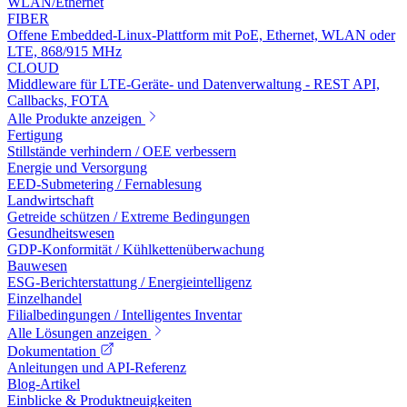
WLAN/Ethernet
FIBER
Offene Embedded-Linux-Plattform mit PoE, Ethernet, WLAN oder
LTE, 868/915 MHz
CLOUD
Middleware für LTE-Geräte- und Datenverwaltung - REST API,
Callbacks, FOTA
Alle Produkte anzeigen
Fertigung
Stillstände verhindern / OEE verbessern
Energie und Versorgung
EED-Submetering / Fernablesung
Landwirtschaft
Getreide schützen / Extreme Bedingungen
Gesundheitswesen
GDP-Konformität / Kühlkettenüberwachung
Bauwesen
ESG-Berichterstattung / Energieintelligenz
Einzelhandel
Filialbedingungen / Intelligentes Inventar
Alle Lösungen anzeigen
Dokumentation
Anleitungen und API-Referenz
Blog-Artikel
Einblicke & Produktneuigkeiten