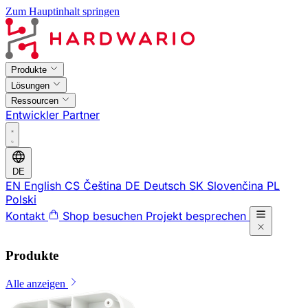
Zum Hauptinhalt springen
Produkte
Lösungen
Ressourcen
Entwickler
Partner
DE
EN
English
CS
Čeština
DE
Deutsch
SK
Slovenčina
PL
Polski
Kontakt
Shop besuchen
Projekt besprechen
Produkte
Alle anzeigen