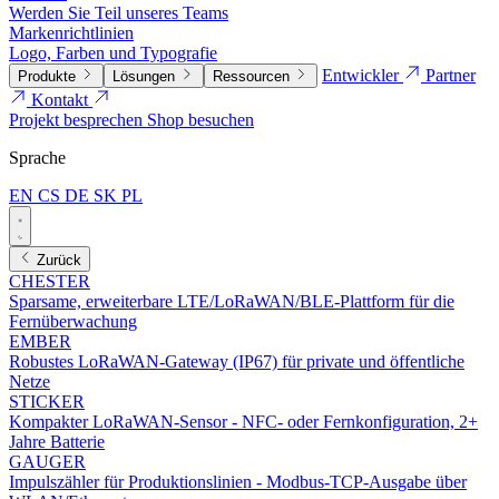
Werden Sie Teil unseres Teams
Markenrichtlinien
Logo, Farben und Typografie
Entwickler
Partner
Produkte
Lösungen
Ressourcen
Kontakt
Projekt besprechen
Shop besuchen
Sprache
EN
CS
DE
SK
PL
Zurück
CHESTER
Sparsame, erweiterbare LTE/LoRaWAN/BLE-Plattform für die
Fernüberwachung
EMBER
Robustes LoRaWAN-Gateway (IP67) für private und öffentliche
Netze
STICKER
Kompakter LoRaWAN-Sensor - NFC- oder Fernkonfiguration, 2+
Jahre Batterie
GAUGER
Impulszähler für Produktionslinien - Modbus-TCP-Ausgabe über