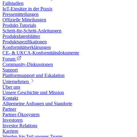
Fallstudien
IoT-Einsätze in der Praxis
Pressemitteilungen
Offizielle Mitteilungen
Produkt-Tutorials
Schritt-für-Schritt-Anleitungen
Produktdatenblätter
Produktspezifikationen
Konformitätserklärungen
CE- & UKCA-Konformitätsdokumente
Forum
Community-Diskussionen
Support
Plattformsupport und Eskalation
Unternehmen
Über uns
Unsere Geschichte und Mission
Kontakt
Allgemeine Anfragen und Standorte
Partner
Partner-Ökosystem
Investoren
Investor Relations
Karriere
Werden Sie Teil unseres Teams