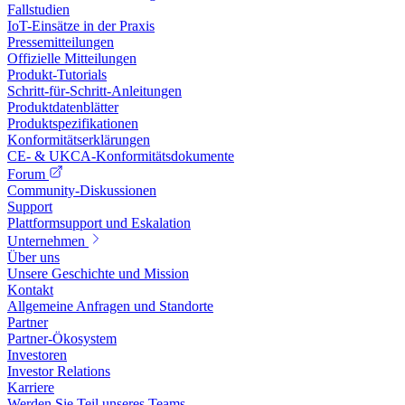
Fallstudien
IoT-Einsätze in der Praxis
Pressemitteilungen
Offizielle Mitteilungen
Produkt-Tutorials
Schritt-für-Schritt-Anleitungen
Produktdatenblätter
Produktspezifikationen
Konformitätserklärungen
CE- & UKCA-Konformitätsdokumente
Forum
Community-Diskussionen
Support
Plattformsupport und Eskalation
Unternehmen
Über uns
Unsere Geschichte und Mission
Kontakt
Allgemeine Anfragen und Standorte
Partner
Partner-Ökosystem
Investoren
Investor Relations
Karriere
Werden Sie Teil unseres Teams