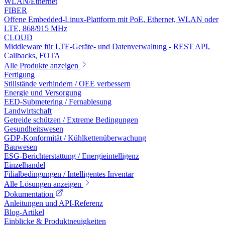
WLAN/Ethernet
FIBER
Offene Embedded-Linux-Plattform mit PoE, Ethernet, WLAN oder
LTE, 868/915 MHz
CLOUD
Middleware für LTE-Geräte- und Datenverwaltung - REST API,
Callbacks, FOTA
Alle Produkte anzeigen
Fertigung
Stillstände verhindern / OEE verbessern
Energie und Versorgung
EED-Submetering / Fernablesung
Landwirtschaft
Getreide schützen / Extreme Bedingungen
Gesundheitswesen
GDP-Konformität / Kühlkettenüberwachung
Bauwesen
ESG-Berichterstattung / Energieintelligenz
Einzelhandel
Filialbedingungen / Intelligentes Inventar
Alle Lösungen anzeigen
Dokumentation
Anleitungen und API-Referenz
Blog-Artikel
Einblicke & Produktneuigkeiten