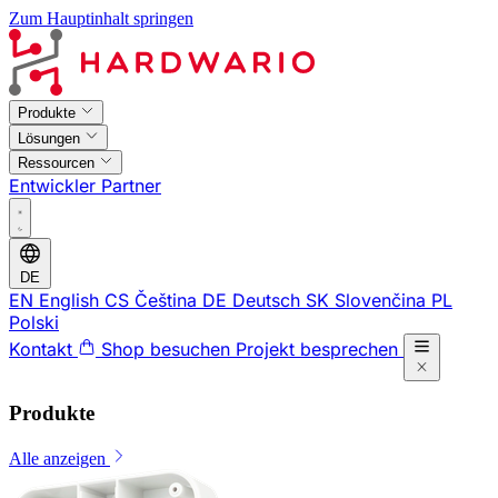
Zum Hauptinhalt springen
Produkte
Lösungen
Ressourcen
Entwickler
Partner
DE
EN
English
CS
Čeština
DE
Deutsch
SK
Slovenčina
PL
Polski
Kontakt
Shop besuchen
Projekt besprechen
Produkte
Alle anzeigen