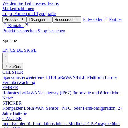
Werden Sie Teil unseres Teams
Markenrichtlinien
Logo, Farben und Typografie
Entwickler
Partner
Produkte
Lösungen
Ressourcen
Kontakt
Projekt besprechen
Shop besuchen
Sprache
EN
CS
DE
SK
PL
Zurück
CHESTER
Sparsame, erweiterbare LTE/LoRaWAN/BLE-Plattform für die
Fernüberwachung
EMBER
Robustes LoRaWAN-Gateway (IP67) für private und öffentliche
Netze
STICKER
Kompakter LoRaWAN-Sensor - NFC- oder Fernkonfiguration, 2+
Jahre Batterie
GAUGER
Impulszähler für Produktionslinien - Modbus-TCP-Ausgabe über