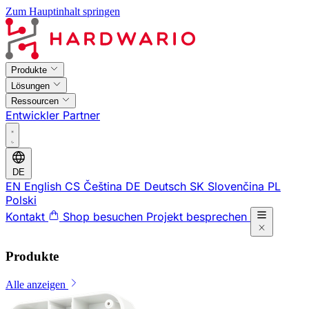
Zum Hauptinhalt springen
Produkte
Lösungen
Ressourcen
Entwickler
Partner
DE
EN
English
CS
Čeština
DE
Deutsch
SK
Slovenčina
PL
Polski
Kontakt
Shop besuchen
Projekt besprechen
Produkte
Alle anzeigen