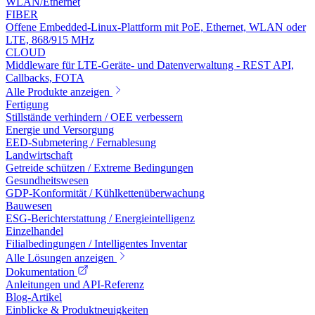
WLAN/Ethernet
FIBER
Offene Embedded-Linux-Plattform mit PoE, Ethernet, WLAN oder
LTE, 868/915 MHz
CLOUD
Middleware für LTE-Geräte- und Datenverwaltung - REST API,
Callbacks, FOTA
Alle Produkte anzeigen
Fertigung
Stillstände verhindern / OEE verbessern
Energie und Versorgung
EED-Submetering / Fernablesung
Landwirtschaft
Getreide schützen / Extreme Bedingungen
Gesundheitswesen
GDP-Konformität / Kühlkettenüberwachung
Bauwesen
ESG-Berichterstattung / Energieintelligenz
Einzelhandel
Filialbedingungen / Intelligentes Inventar
Alle Lösungen anzeigen
Dokumentation
Anleitungen und API-Referenz
Blog-Artikel
Einblicke & Produktneuigkeiten