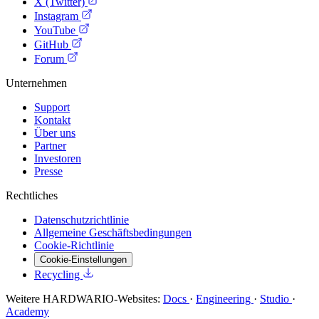
X (Twitter)
Instagram
YouTube
GitHub
Forum
Unternehmen
Support
Kontakt
Über uns
Partner
Investoren
Presse
Rechtliches
Datenschutzrichtlinie
Allgemeine Geschäftsbedingungen
Cookie-Richtlinie
Cookie-Einstellungen
Recycling
Weitere HARDWARIO-Websites:
Docs
·
Engineering
·
Studio
·
Academy