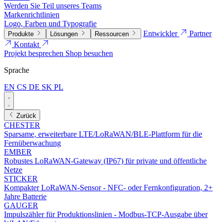
Werden Sie Teil unseres Teams
Markenrichtlinien
Logo, Farben und Typografie
Entwickler
Partner
Produkte
Lösungen
Ressourcen
Kontakt
Projekt besprechen
Shop besuchen
Sprache
EN
CS
DE
SK
PL
Zurück
CHESTER
Sparsame, erweiterbare LTE/LoRaWAN/BLE-Plattform für die
Fernüberwachung
EMBER
Robustes LoRaWAN-Gateway (IP67) für private und öffentliche
Netze
STICKER
Kompakter LoRaWAN-Sensor - NFC- oder Fernkonfiguration, 2+
Jahre Batterie
GAUGER
Impulszähler für Produktionslinien - Modbus-TCP-Ausgabe über