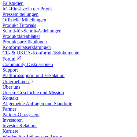
Fallstudien
IoT-Einsätze in der Praxis
Pressemitteilungen
Offizielle Mitteilungen
Produkt-Tutorials
Schritt-für-Schritt-Anleitungen
Produktdatenblätter
Produktspezifikationen
Konformitätserklärungen
CE- & UKCA-Konformitätsdokumente
Forum
Community-Diskussionen
Support
Plattformsupport und Eskalation
Unternehmen
Über uns
Unsere Geschichte und Mission
Kontakt
Allgemeine Anfragen und Standorte
Partner
Partner-Ökosystem
Investoren
Investor Relations
Karriere
Werden Sie Teil unseres Teams