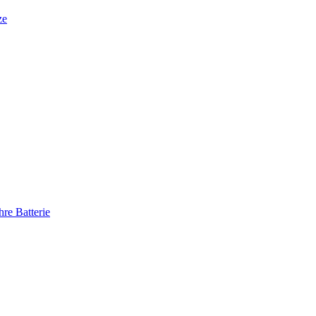
ze
re Batterie