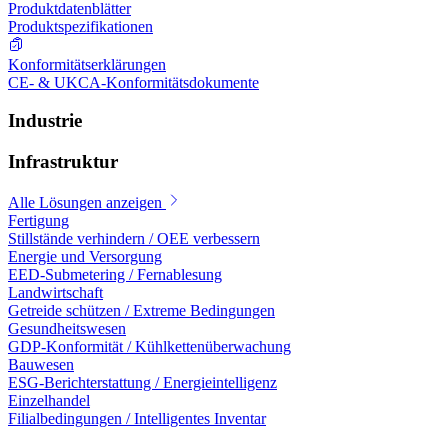
Produktdatenblätter
Produktspezifikationen
Konformitätserklärungen
CE- & UKCA-Konformitätsdokumente
Industrie
Infrastruktur
Alle Lösungen anzeigen
Fertigung
Stillstände verhindern / OEE verbessern
Energie und Versorgung
EED-Submetering / Fernablesung
Landwirtschaft
Getreide schützen / Extreme Bedingungen
Gesundheitswesen
GDP-Konformität / Kühlkettenüberwachung
Bauwesen
ESG-Berichterstattung / Energieintelligenz
Einzelhandel
Filialbedingungen / Intelligentes Inventar