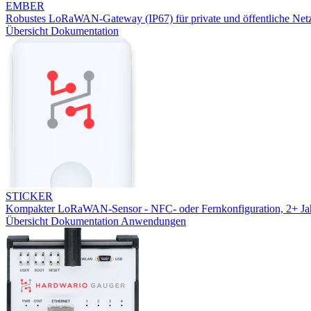
EMBER
Robustes LoRaWAN-Gateway (IP67) für private und öffentliche Net
Übersicht
Dokumentation
STICKER
Kompakter LoRaWAN-Sensor - NFC- oder Fernkonfiguration, 2+ Jah
Übersicht
Dokumentation
Anwendungen