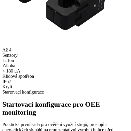
Až 4
Senzory
Li-Ion
Záloha
< 180 μA
Klidová spotřeba
IP67
Krytí
Startovací konfigurace
Startovací konfigurace pro OEE
monitoring
Praktická první sada pro ověření využití strojů, prostojů a
energetických signálů na reprezentativní výrobní buňce před