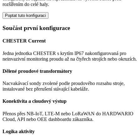
rozšířením do celé haly.
Poptat tuto konfiguraci
Součást první konfigurace
CHESTER Current
Jedna jednotka CHESTER s krytím IP67 nakonfigurovaná pro
neinvazivní monitoring proudu až na čtyřech strojích nebo okruzích.
Dělené proudové transformátory
Nacvakávací sondy zvolené podle proudového rozsahu stroje,
instalované bez přerušení stávající kabeláže.
Konektivita a cloudový výstup
Přenos přes NB-IoT, LTE-M nebo LoRaWAN do HARDWARIO
Cloud, API nebo OEE dashboardu zákazníka.
Logika aktivity