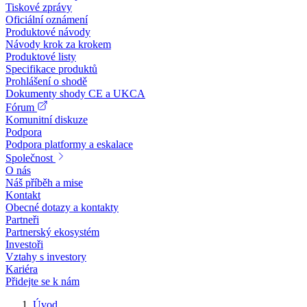
Tiskové zprávy
Oficiální oznámení
Produktové návody
Návody krok za krokem
Produktové listy
Specifikace produktů
Prohlášení o shodě
Dokumenty shody CE a UKCA
Fórum
Komunitní diskuze
Podpora
Podpora platformy a eskalace
Společnost
O nás
Náš příběh a mise
Kontakt
Obecné dotazy a kontakty
Partneři
Partnerský ekosystém
Investoři
Vztahy s investory
Kariéra
Přidejte se k nám
Úvod