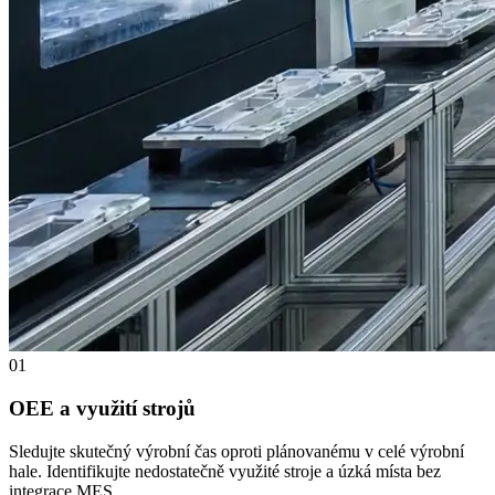
01
OEE a využití strojů
Sledujte skutečný výrobní čas oproti plánovanému v celé výrobní
hale. Identifikujte nedostatečně využité stroje a úzká místa bez
integrace MES.