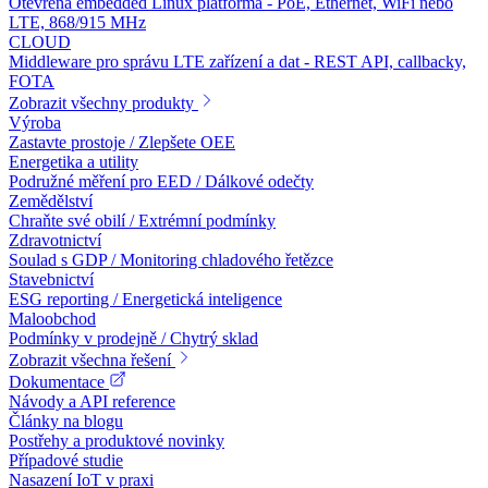
Otevřená embedded Linux platforma - PoE, Ethernet, WiFi nebo
LTE, 868/915 MHz
CLOUD
Middleware pro správu LTE zařízení a dat - REST API, callbacky,
FOTA
Zobrazit všechny produkty
Výroba
Zastavte prostoje / Zlepšete OEE
Energetika a utility
Podružné měření pro EED / Dálkové odečty
Zemědělství
Chraňte své obilí / Extrémní podmínky
Zdravotnictví
Soulad s GDP / Monitoring chladového řetězce
Stavebnictví
ESG reporting / Energetická inteligence
Maloobchod
Podmínky v prodejně / Chytrý sklad
Zobrazit všechna řešení
Dokumentace
Návody a API reference
Články na blogu
Postřehy a produktové novinky
Případové studie
Nasazení IoT v praxi