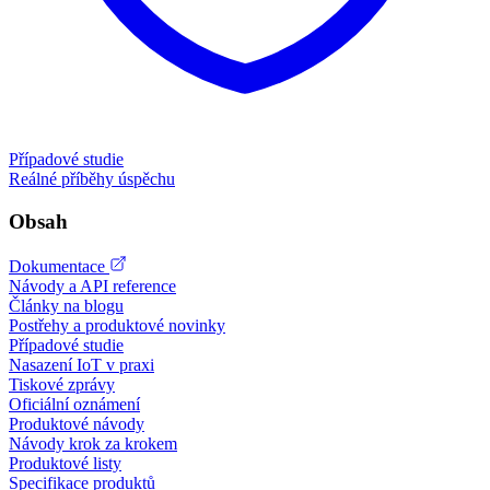
Případové studie
Reálné příběhy úspěchu
Obsah
Dokumentace
Návody a API reference
Články na blogu
Postřehy a produktové novinky
Případové studie
Nasazení IoT v praxi
Tiskové zprávy
Oficiální oznámení
Produktové návody
Návody krok za krokem
Produktové listy
Specifikace produktů