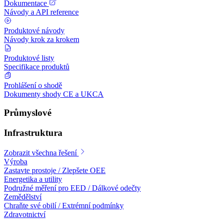
Dokumentace
Návody a API reference
Produktové návody
Návody krok za krokem
Produktové listy
Specifikace produktů
Prohlášení o shodě
Dokumenty shody CE a UKCA
Průmyslové
Infrastruktura
Zobrazit všechna řešení
Výroba
Zastavte prostoje / Zlepšete OEE
Energetika a utility
Podružné měření pro EED / Dálkové odečty
Zemědělství
Chraňte své obilí / Extrémní podmínky
Zdravotnictví