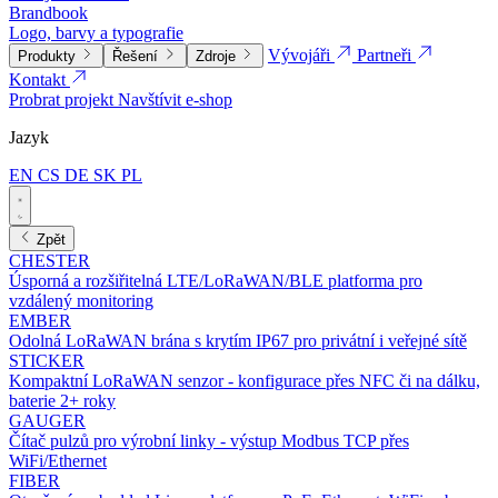
Brandbook
Logo, barvy a typografie
Vývojáři
Partneři
Produkty
Řešení
Zdroje
Kontakt
Probrat projekt
Navštívit e-shop
Jazyk
EN
CS
DE
SK
PL
Zpět
CHESTER
Úsporná a rozšiřitelná LTE/LoRaWAN/BLE platforma pro
vzdálený monitoring
EMBER
Odolná LoRaWAN brána s krytím IP67 pro privátní i veřejné sítě
STICKER
Kompaktní LoRaWAN senzor - konfigurace přes NFC či na dálku,
baterie 2+ roky
GAUGER
Čítač pulzů pro výrobní linky - výstup Modbus TCP přes
WiFi/Ethernet
FIBER