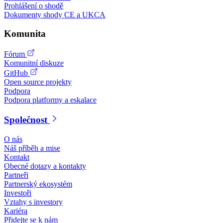
Prohlášení o shodě
Dokumenty shody CE a UKCA
Komunita
Fórum
Komunitní diskuze
GitHub
Open source projekty
Podpora
Podpora platformy a eskalace
Společnost
O nás
Náš příběh a mise
Kontakt
Obecné dotazy a kontakty
Partneři
Partnerský ekosystém
Investoři
Vztahy s investory
Kariéra
Přidejte se k nám