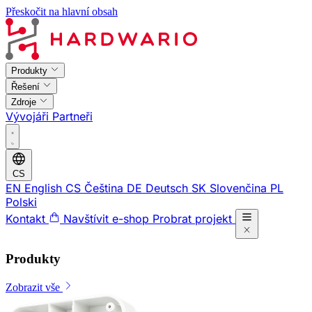
Přeskočit na hlavní obsah
Produkty
Řešení
Zdroje
Vývojáři
Partneři
CS
EN
English
CS
Čeština
DE
Deutsch
SK
Slovenčina
PL
Polski
Kontakt
Navštívit e-shop
Probrat projekt
Produkty
Zobrazit vše