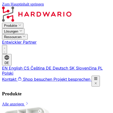
Zum Hauptinhalt springen
Produkte
Lösungen
Ressourcen
Entwickler
Partner
DE
EN
English
CS
Čeština
DE
Deutsch
SK
Slovenčina
PL
Polski
Kontakt
Shop besuchen
Projekt besprechen
Produkte
Alle anzeigen