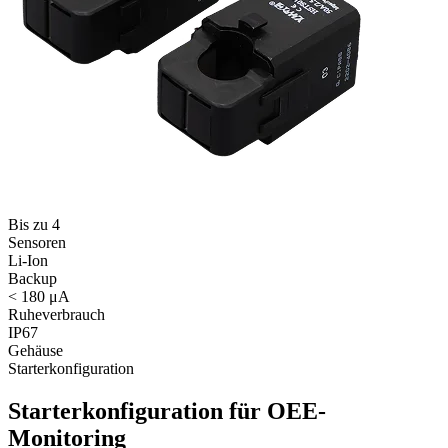
Bis zu 4
Sensoren
Li-Ion
Backup
< 180 μA
Ruheverbrauch
IP67
Gehäuse
Starterkonfiguration
Starterkonfiguration für OEE-
Monitoring