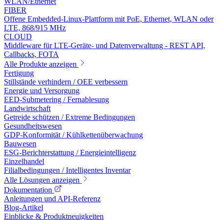
WLAN/Ethernet
FIBER
Offene Embedded-Linux-Plattform mit PoE, Ethernet, WLAN oder
LTE, 868/915 MHz
CLOUD
Middleware für LTE-Geräte- und Datenverwaltung - REST API,
Callbacks, FOTA
Alle Produkte anzeigen
Fertigung
Stillstände verhindern / OEE verbessern
Energie und Versorgung
EED-Submetering / Fernablesung
Landwirtschaft
Getreide schützen / Extreme Bedingungen
Gesundheitswesen
GDP-Konformität / Kühlkettenüberwachung
Bauwesen
ESG-Berichterstattung / Energieintelligenz
Einzelhandel
Filialbedingungen / Intelligentes Inventar
Alle Lösungen anzeigen
Dokumentation
Anleitungen und API-Referenz
Blog-Artikel
Einblicke & Produktneuigkeiten