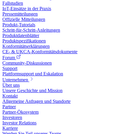
Fallstudien
IoT-Einsätze in der Praxis
Pressemitteilungen
Offizielle Mitteilungen
Produkt-Tutorials
Schritt-für-Schritt-Anleitungen
Produktdatenblätter
Produktspezifikationen
Konformitätserklärungen
CE- & UKCA-Konformitätsdokumente
Forum
Community-Diskussionen
Support
Plattformsupport und Eskalation
Unternehmen
Über uns
Unsere Geschichte und Mission
Kontakt
Allgemeine Anfragen und Standorte
Partner
Partner-Ökosystem
Investoren
Investor Relations
Karriere
Werden Sie Teil unseres Teams