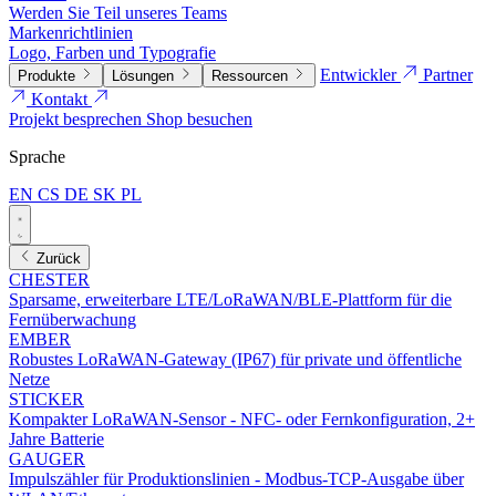
Werden Sie Teil unseres Teams
Markenrichtlinien
Logo, Farben und Typografie
Entwickler
Partner
Produkte
Lösungen
Ressourcen
Kontakt
Projekt besprechen
Shop besuchen
Sprache
EN
CS
DE
SK
PL
Zurück
CHESTER
Sparsame, erweiterbare LTE/LoRaWAN/BLE-Plattform für die
Fernüberwachung
EMBER
Robustes LoRaWAN-Gateway (IP67) für private und öffentliche
Netze
STICKER
Kompakter LoRaWAN-Sensor - NFC- oder Fernkonfiguration, 2+
Jahre Batterie
GAUGER
Impulszähler für Produktionslinien - Modbus-TCP-Ausgabe über