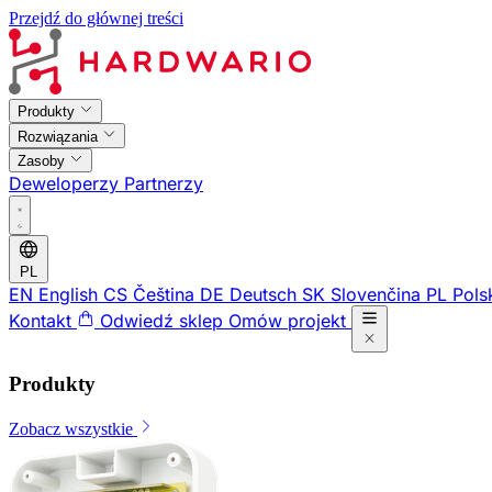
Przejdź do głównej treści
Produkty
Rozwiązania
Zasoby
Deweloperzy
Partnerzy
PL
EN
English
CS
Čeština
DE
Deutsch
SK
Slovenčina
PL
Pols
Kontakt
Odwiedź sklep
Omów projekt
Produkty
Zobacz wszystkie