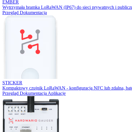
EMBER
Wytrzymała bramka LoRaWAN (IP67) do sieci prywatnych i publicz
Przegląd
Dokumentacja
STICKER
Kompaktowy czujnik LoRaWAN - konfiguracja NFC lub zdalna, bater
Przegląd
Dokumentacja
Aplikacje