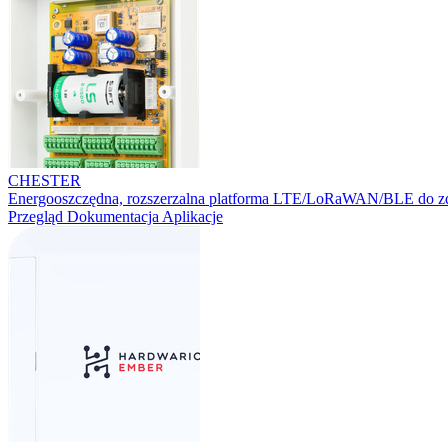
CHESTER
Energooszczędna, rozszerzalna platforma LTE/LoRaWAN/BLE do zd
Przegląd
Dokumentacja
Aplikacje