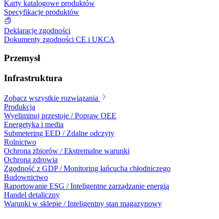
Karty katalogowe produktów
Specyfikacje produktów
Deklaracje zgodności
Dokumenty zgodności CE i UKCA
Przemysł
Infrastruktura
Zobacz wszystkie rozwiązania
Produkcja
Wyeliminuj przestoje / Popraw OEE
Energetyka i media
Submetering EED / Zdalne odczyty
Rolnictwo
Ochrona zbiorów / Ekstremalne warunki
Ochrona zdrowia
Zgodność z GDP / Monitoring łańcucha chłodniczego
Budownictwo
Raportowanie ESG / Inteligentne zarządzanie energią
Handel detaliczny
Warunki w sklepie / Inteligentny stan magazynowy