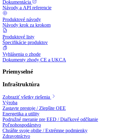
Dokumentácia
Návody a API referencie
Produktové návody
Návody krok za krokom
Produktové listy
Špecifikácie produktov
Vyhlásenia o zhode
Dokumenty zhody CE a UKCA
Priemyselné
Infraštruktúra
Zobraziť všetky riešenia
Výroba
Zastavte prestoje / Zlepšite OEE
Energetika a utility
Podružné meranie pre EED / Diaľkové odčítanie
Poľnohospodárstvo
Chráňte svoje obilie / Extrémne podmienky
Zdravotníctvo