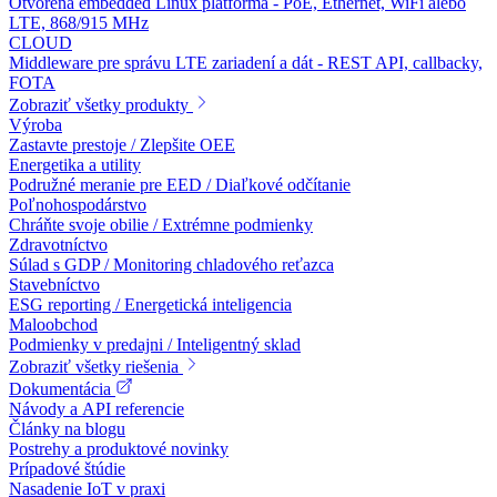
Otvorená embedded Linux platforma - PoE, Ethernet, WiFi alebo
LTE, 868/915 MHz
CLOUD
Middleware pre správu LTE zariadení a dát - REST API, callbacky,
FOTA
Zobraziť všetky produkty
Výroba
Zastavte prestoje / Zlepšite OEE
Energetika a utility
Podružné meranie pre EED / Diaľkové odčítanie
Poľnohospodárstvo
Chráňte svoje obilie / Extrémne podmienky
Zdravotníctvo
Súlad s GDP / Monitoring chladového reťazca
Stavebníctvo
ESG reporting / Energetická inteligencia
Maloobchod
Podmienky v predajni / Inteligentný sklad
Zobraziť všetky riešenia
Dokumentácia
Návody a API referencie
Články na blogu
Postrehy a produktové novinky
Prípadové štúdie
Nasadenie IoT v praxi