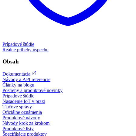
Prípadové štúdie
Reálne príbehy úspechu
Obsah
Dokumentácia
Návody a API referencie
Články na blogu
Postrehy a produktové novinky
Prípadové štúdie
Nasadenie IoT v praxi
Tlačové správy
Oficiálne oznámenia
Produktové návody
Návody krok za krokom
Produktové listy
Špecifikácie produktov