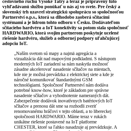
cestovného ruchu Vysoké Tatry a teraz je pripravený túto
vyhľadávanú službu ponúkať u nás aj vo svete. Pre český a
slovenský trh uzavrel strategickú spoluprácu so spoločnosťou
Partnerství o.p.s., ktorá sa dlhodobo zaoberá sčítacími
systémami a je lídrom tohto odboru v Česku. Dodávateľom
sčítacieho hardvéru a IoT konektivity sa potom stala spoločnosť
HARDWARIO, ktorá svojim partnerom poskytuje ucelené
riešenie hardvéru, služieb a odbornej podpory uľahčujúcej
adopciu IoT.
„Naším svetom sú mapy a najmä agregácia a
vizualizácia dát nad mapovými podkladmi. S nástupom
moderných IoT zariadení sa nám naskytla možnosť
zásadne akcelerovať nasadenie sčítačov na miestach,
kde nie je možná prevádzka z elektrickej siete a kde je
náročné komunikovať štandardnými GSM
technológiami. Spoločnosť Partnerství nám dodáva
potrebné know-how, ktoré je základom pre správne
nasadenie sčítačov a vyhodnotenie nameraných dát.
Zabezpečenie dodávok inovatívnych batériových IoT
sčítačov a prenosu dát sme sa rozhodli zveriť
renomovanému hráčovi v tejto oblasti, a to libereckej
spoločnosti HARDWARIO. Máme teraz v rukách
unikátne riešenie postavené na IoT platforme
CHESTER, ktoré sa ľahko nasadzuje aj prevádzkuje. A