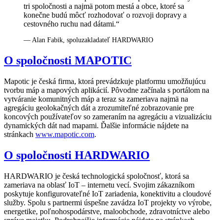
tri spoločnosti a najmä potom mestá a obce, ktoré sa
konečne budú môcť rozhodovať o rozvoji dopravy a
cestovného ruchu nad dátami.“
— Alan Fabik, spoluzakladateľ HARDWARIO
O spoločnosti MAPOTIC
Mapotic je česká firma, ktorá prevádzkuje platformu umožňujúcu
tvorbu máp a mapových aplikácií. Pôvodne začínala s portálom na
vytváranie komunitných máp a teraz sa zameriava najmä na
agregáciu geolokačných dát a zrozumiteľné zobrazovanie pre
koncových používateľov so zameraním na agregáciu a vizualizáciu
dynamických dát nad mapami. Ďalšie informácie nájdete na
stránkach
www.mapotic.com
.
O spoločnosti HARDWARIO
HARDWARIO je česká technologická spoločnosť, ktorá sa
zameriava na oblasť IoT – internetu vecí. Svojim zákazníkom
poskytuje konfigurovateľné IoT zariadenia, konektivitu a cloudové
služby. Spolu s partnermi úspešne zavádza IoT projekty vo výrobe,
energetike, poľnohospodárstve, maloobchode, zdravotníctve alebo