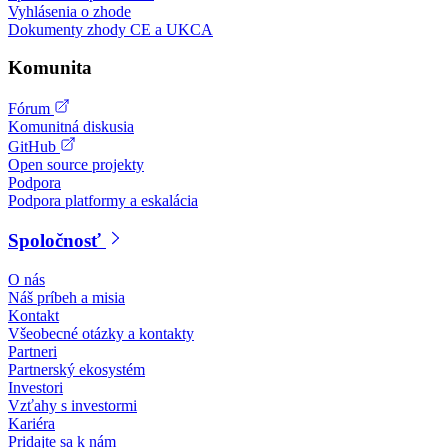
Vyhlásenia o zhode
Dokumenty zhody CE a UKCA
Komunita
Fórum
Komunitná diskusia
GitHub
Open source projekty
Podpora
Podpora platformy a eskalácia
Spoločnosť
O nás
Náš príbeh a misia
Kontakt
Všeobecné otázky a kontakty
Partneri
Partnerský ekosystém
Investori
Vzťahy s investormi
Kariéra
Pridajte sa k nám