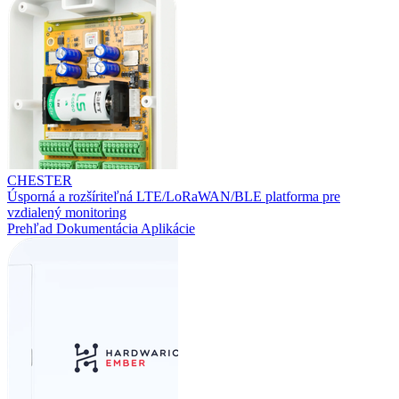
CHESTER
Úsporná a rozšíriteľná LTE/LoRaWAN/BLE platforma pre
vzdialený monitoring
Prehľad
Dokumentácia
Aplikácie