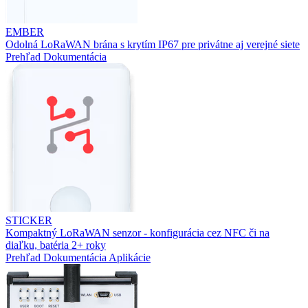
EMBER
Odolná LoRaWAN brána s krytím IP67 pre privátne aj verejné siete
Prehľad
Dokumentácia
STICKER
Kompaktný LoRaWAN senzor - konfigurácia cez NFC či na
diaľku, batéria 2+ roky
Prehľad
Dokumentácia
Aplikácie