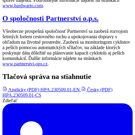
správe majetku. Podrobnejšie informácie nájdete na stránkach
www.hardwario.com
.
O spoločnosti Partnerství o.p.s.
Všeobecne prospešná spoločnosť Partnerství sa zaoberá rozvojom
šetrných foriem cestovného ruchu a upokojovania dopravy s
ohľadom na životné prostredie. Zaoberá sa monitoringom cyklistov
a peších pomocou automatických sčítačov, na základe ktorých
poskytuje dáta dôležité na plánovanie kapacít cyklotrás aj peších
komunikácií. Ďalšie informácie nájdete na stránkach
www.partnerstvi-ops.cz
.
Tlačová správa na stiahnutie
Anglicky (PDF)
HPA.230509.01-EN
Česky (PDF)
HPA.230509.01-CS
Zdieľať