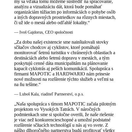
my sa vďaka tomu môžeme sústrediť na spracovanie,
analýzu a vizualizáciu dát, ktorá bude pomáhať
organizáciám túžiacim po informáciách o pohybe osôb
a iných dopravných prostriedkov na rôznych miestach,
či už ide o mestá alebo odľahlé lokality.“
— Ivoš Gajdorus, CEO spoločnosti
„Za dobu našej existencie sme nainštalovali stovky
sčítačov chodcov aj cyklistov, ktoré pomáhajú
monitorovať šetrnú turistiku v chránených oblastiach a
destináciách alebo šetrnú dopravu v mestách, a tým
poskytujú cenné dáta municipalitám na plánovanie
kapacít cyklotrás aj peších komunikácií. Spolupráca s
firmami MAPOTIC a HARDWARIO nám prinesie
nové možnosti na rozšírenie týchto služieb a veľmi sa
na ňu tešíme.“
— Luboš Kala, riaditeľ Partnerství, o.p.s.
„Naša spolupráca s tímom MAPOTIC začala pilotným
projektom vo Vysokých Tatrách. V náročných
podmienkach sme si spoločne overili, že naše riešenie
je viac než konkurencieschopné a umožní podstatné
rozšírenie sčítacích technológií u nás aj vo svete. Z
nášho dlhoročného partnerstva budú profitovať všetky