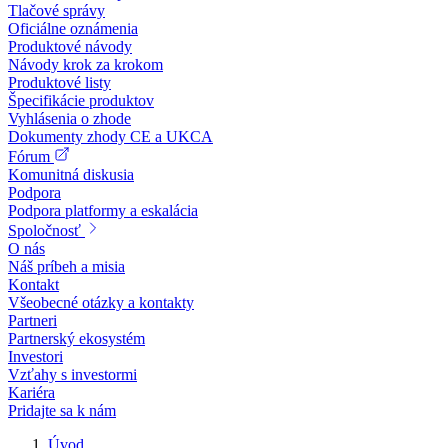
Tlačové správy
Oficiálne oznámenia
Produktové návody
Návody krok za krokom
Produktové listy
Špecifikácie produktov
Vyhlásenia o zhode
Dokumenty zhody CE a UKCA
Fórum
Komunitná diskusia
Podpora
Podpora platformy a eskalácia
Spoločnosť
O nás
Náš príbeh a misia
Kontakt
Všeobecné otázky a kontakty
Partneri
Partnerský ekosystém
Investori
Vzťahy s investormi
Kariéra
Pridajte sa k nám
Úvod