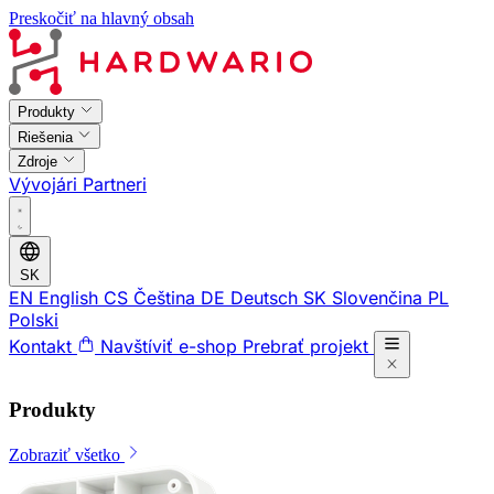
Preskočiť na hlavný obsah
Produkty
Riešenia
Zdroje
Vývojári
Partneri
SK
EN
English
CS
Čeština
DE
Deutsch
SK
Slovenčina
PL
Polski
Kontakt
Navštíviť e-shop
Prebrať projekt
Produkty
Zobraziť všetko