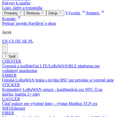
Pokyny k značke
Logo, farby a typografia
Vývojári
Partneri
Produkty
Riešenia
Zdroje
Kontakt
Prebrať projekt
Navštíviť e-shop
Jazyk
EN
CS
DE
SK
PL
Späť
CHESTER
Úsporná a rozšíriteľná LTE/LoRaWAN/BLE platforma pre
vzdialený monitoring
EMBER
Odolná LoRaWAN brána s krytím IP67 pre privátne aj verejné siete
STICKER
Kompaktný LoRaWAN senzor - konfigurácia cez NFC či na
diaľku, batéria 2+ roky
GAUGER
Čítač pulzov pre výrobné linky - výstup Modbus TCP cez
WiFi/Ethernet
FIBER