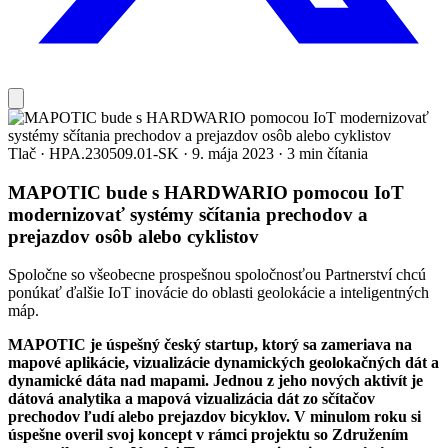
Tlač
·
HPA.230509.01-SK
·
9. mája 2023
·
3 min čítania
MAPOTIC bude s HARDWARIO pomocou IoT
modernizovať systémy sčítania prechodov a
prejazdov osôb alebo cyklistov
Spoločne so všeobecne prospešnou spoločnosťou Partnerství chcú
ponúkať ďalšie IoT inovácie do oblasti geolokácie a inteligentných
máp.
MAPOTIC je úspešný český startup, ktorý sa zameriava na
mapové aplikácie, vizualizácie dynamických geolokačných dát a
dynamické dáta nad mapami. Jednou z jeho nových aktivít je
dátová analytika a mapová vizualizácia dát zo sčítačov
prechodov ľudí alebo prejazdov bicyklov. V minulom roku si
úspešne overil svoj koncept v rámci projektu so Združením