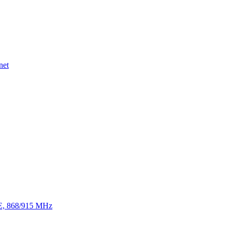
net
TE, 868/915 MHz