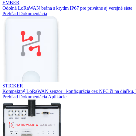
EMBER
Odolná LoRaWAN brána s krytím IP67 pre privátne aj verejné siete
Prehľad
Dokumentácia
STICKER
Kompaktný LoRaWAN senzor - konfigurácia cez NFC či na diaľku, b
Prehľad
Dokumentácia
Aplikácie