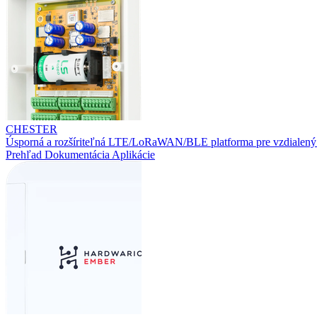
CHESTER
Úsporná a rozšíriteľná LTE/LoRaWAN/BLE platforma pre vzdialený
Prehľad
Dokumentácia
Aplikácie