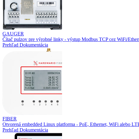
GAUGER
Čítač pulzov pre výrobné linky - výstup Modbus TCP cez WiFi/Ether
Prehľad
Dokumentácia
FIBER
Otvorená embedded Linux platforma - PoE, Ethernet, WiFi alebo L
Prehľad
Dokumentácia