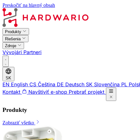
Preskočiť na hlavný obsah
Produkty
Riešenia
Zdroje
Vývojári
Partneri
SK
EN
English
CS
Čeština
DE
Deutsch
SK
Slovenčina
PL
Pols
Kontakt
Navštíviť e-shop
Prebrať projekt
Produkty
Zobraziť všetko