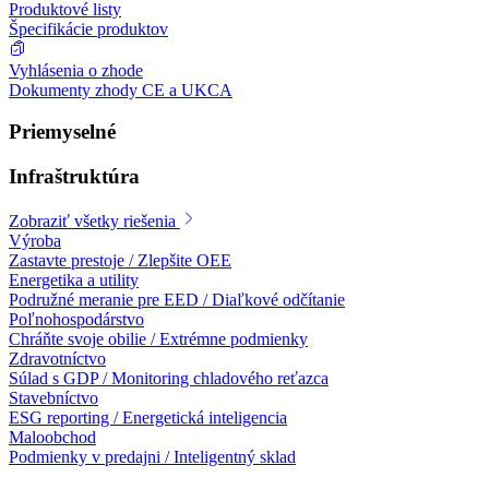
Produktové listy
Špecifikácie produktov
Vyhlásenia o zhode
Dokumenty zhody CE a UKCA
Priemyselné
Infraštruktúra
Zobraziť všetky riešenia
Výroba
Zastavte prestoje / Zlepšite OEE
Energetika a utility
Podružné meranie pre EED / Diaľkové odčítanie
Poľnohospodárstvo
Chráňte svoje obilie / Extrémne podmienky
Zdravotníctvo
Súlad s GDP / Monitoring chladového reťazca
Stavebníctvo
ESG reporting / Energetická inteligencia
Maloobchod
Podmienky v predajni / Inteligentný sklad