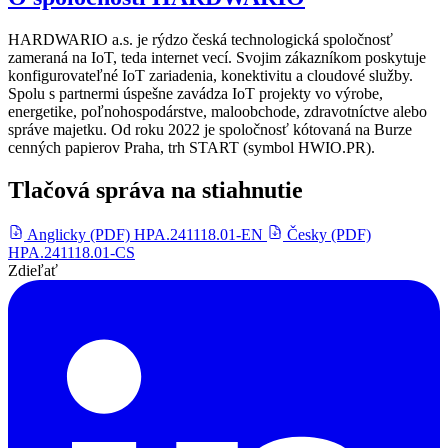
HARDWARIO a.s. je rýdzo česká technologická spoločnosť
zameraná na IoT, teda internet vecí. Svojim zákazníkom poskytuje
konfigurovateľné IoT zariadenia, konektivitu a cloudové služby.
Spolu s partnermi úspešne zavádza IoT projekty vo výrobe,
energetike, poľnohospodárstve, maloobchode, zdravotníctve alebo
správe majetku. Od roku 2022 je spoločnosť kótovaná na Burze
cenných papierov Praha, trh START (symbol HWIO.PR).
Tlačová správa na stiahnutie
Anglicky (PDF)
HPA.241118.01-EN
Česky (PDF)
HPA.241118.01-CS
Zdieľať