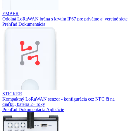
EMBER
Odolná LoRaWAN brána s krytím IP67 pre privátne aj verejné siete
Prehľad
Dokumentácia
STICKER
Kompaktný LoRaWAN senzor - konfigurácia cez NFC či na
diaľku, batéria 2+ roky
Prehľad
Dokumentácia
Aplikácie