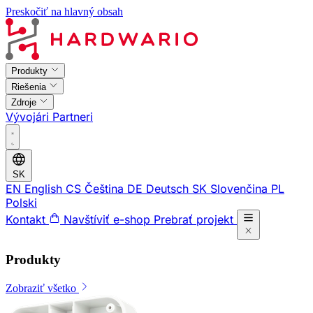
Preskočiť na hlavný obsah
Produkty
Riešenia
Zdroje
Vývojári
Partneri
SK
EN
English
CS
Čeština
DE
Deutsch
SK
Slovenčina
PL
Polski
Kontakt
Navštíviť e-shop
Prebrať projekt
Produkty
Zobraziť všetko