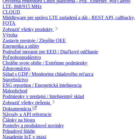
Otvorená embedded Linux platforma - PoE, Ethernet, WiFi alebo
LTE, 868/915 MHz
CLOUD
Middleware pre správu LTE zariadení a dát - REST API, callbacky,
FOTA
Zobraziť všetky produkty
Výroba
Zastavte prestoje / Zlepšite OEE
Energetika a utility
Podružné meranie pre EED / Diaľkové odčítanie
Poľnohospodárstvo
Chráňte svoje obilie / Extrémne podmienky
Zdravotníctvo
Súlad s GDP / Monitoring chladového reťazca
Stavebníctvo
ESG reporting / Energetická inteligencia
Maloobchod
Podmienky v predajni / Inteligentný sklad
Zobraziť všetky riešenia
Dokumentácia
Návody a API referencie
Články na blogu
Postrehy a produktové novinky
Prípadové štúdie
Nasadenie IoT v praxi