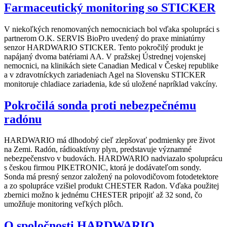
Farmaceutický monitoring so STICKER
V niekoľkých renomovaných nemocniciach bol vďaka spolupráci s
partnerom O.K. SERVIS BioPro uvedený do praxe miniatúrny
senzor HARDWARIO STICKER. Tento pokročilý produkt je
napájaný dvoma batériami AA. V pražskej Ústrednej vojenskej
nemocnici, na klinikách siete Canadian Medical v Českej republike
a v zdravotníckych zariadeniach Agel na Slovensku STICKER
monitoruje chladiace zariadenia, kde sú uložené napríklad vakcíny.
Pokročilá sonda proti nebezpečnému
radónu
HARDWARIO má dlhodobý cieľ zlepšovať podmienky pre život
na Zemi. Radón, rádioaktívny plyn, predstavuje významné
nebezpečenstvo v budovách. HARDWARIO nadviazalo spoluprácu
s českou firmou PIKETRONIC, ktorá je dodávateľom sondy.
Sonda má presný senzor založený na polovodičovom fotodetektore
a zo spolupráce vzišiel produkt CHESTER Radon. Vďaka použitej
zbernici možno k jednému CHESTER pripojiť až 32 sond, čo
umožňuje monitoring veľkých plôch.
O spoločnosti HARDWARIO