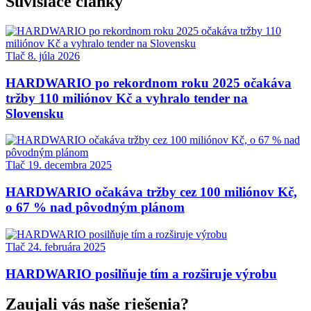
Súvisiace články
Tlač
8. júla 2026
HARDWARIO po rekordnom roku 2025 očakáva
tržby 110 miliónov Kč a vyhralo tender na
Slovensku
Tlač
19. decembra 2025
HARDWARIO očakáva tržby cez 100 miliónov Kč,
o 67 % nad pôvodným plánom
Tlač
24. februára 2025
HARDWARIO posilňuje tím a rozširuje výrobu
Zaujali vás naše riešenia?