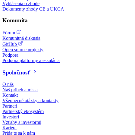
Vyhlásenia o zhode
Dokumenty zhody CE a UKCA
Komunita
Fórum
Komunitná diskusia
GitHub
Open source projekty
Podpora
Podpora platformy a eskalácia
Spoločnosť
O nás
Náš príbeh a misia
Kontakt
Všeobecné otázky a kontakty
Partneri
Partnerský ekosystém
Investori
Vzťahy s investormi
Kariéra
Pridajte sa k nám