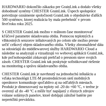
HARDWARIO dokončilo zákazku pre GrainLink a dodalo všetky
dohodnuté systémy CHESTER GrainLink. Úspech spolupráce
potvrdzuje oznámenie spoločnosti GrainLink o objednávke ďalších
500 systémov, ktorej realizácia by mala prebehnúť v prvom
štvrťroku roku 2025.
S CHESTER GrainLink možno v reálnom čase monitorovať
kľúčové parametre skladovania obilia. Pomocou teplotných a
vlhkostných senzorov inštalovaných po celom sile možno presne
určiť celkový objem skladovaného obilia. Všetky zhromaždené dáta
sa odosielajú do middlewarovej služby HARDWARIO Cloud a
následne sa analyzujú a vizualizujú vo webovej aplikácii GrainLink,
kde poľnohospodári získavajú prehľad o presnom stave svojich
zásob. CHESTER GrainLink tak poskytuje sofistikované riešenie
na monitoring a správu skladovaného obilia.
CHESTER GrainLink je navrhnutý na jednoduchú inštaláciu a
vďaka technológii LTE-M prostredníctvom sietí mobilných
operátorov komunikuje spoľahlivo aj na odľahlých miestach.
Produkt je dimenzovaný na teploty od -20 do +60 °C, v teréne je
overený až do -40 °C a môže byť napájaný z rôznych zdrojov
vrátane solárnych panelov, ktoré dobíjajú záložné batérie pre
nepretržitú prevádzku.