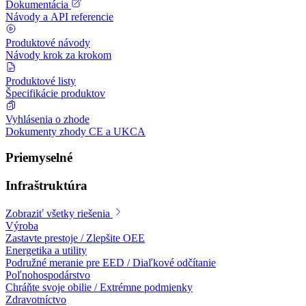
Dokumentácia
Návody a API referencie
Produktové návody
Návody krok za krokom
Produktové listy
Špecifikácie produktov
Vyhlásenia o zhode
Dokumenty zhody CE a UKCA
Priemyselné
Infraštruktúra
Zobraziť všetky riešenia
Výroba
Zastavte prestoje / Zlepšite OEE
Energetika a utility
Podružné meranie pre EED / Diaľkové odčítanie
Poľnohospodárstvo
Chráňte svoje obilie / Extrémne podmienky
Zdravotníctvo