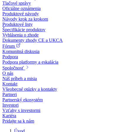
Tlačové správy
Oficiálne oznámenia
Produktové návody
Návody krok za krokom
Produktové listy
Špecifikácie produktov
Vyhlásenia o zhode
Dokumenty zhody CE a UKCA
Fórum
Komunitná diskusia
Podpora
Podpora platformy a eskalácia
Spoločnosť
O nás
Náš príbeh a misia
Kontakt
Všeobecné otázky a kontakty
Partneri
Partnerský ekosystém
Investori
Vzťahy s investormi
Kariéra
Pridajte sa k nám
Úvod