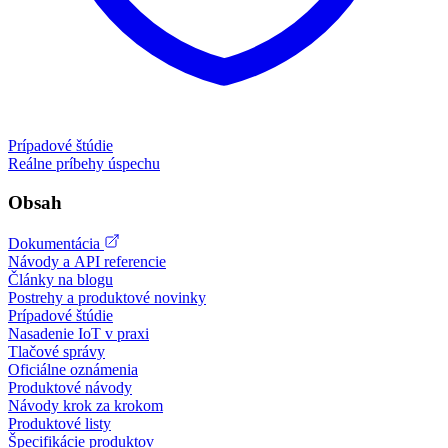
Prípadové štúdie
Reálne príbehy úspechu
Obsah
Dokumentácia
Návody a API referencie
Články na blogu
Postrehy a produktové novinky
Prípadové štúdie
Nasadenie IoT v praxi
Tlačové správy
Oficiálne oznámenia
Produktové návody
Návody krok za krokom
Produktové listy
Špecifikácie produktov