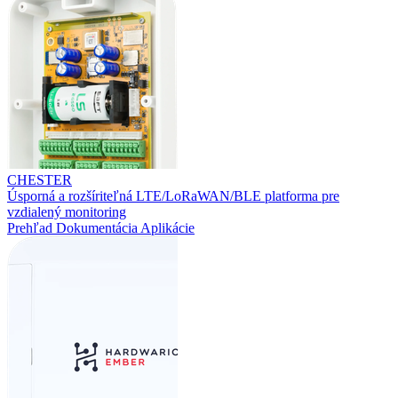
CHESTER
Úsporná a rozšíriteľná LTE/LoRaWAN/BLE platforma pre
vzdialený monitoring
Prehľad
Dokumentácia
Aplikácie