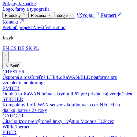
Pokyny k značke
Logo, farby a typografia
Vývojári
Partneri
Produkty
Riešenia
Zdroje
Kontakt
Prebrať projekt
Navštíviť e-shop
Jazyk
EN
CS
DE
SK
PL
Späť
CHESTER
Úsporná a rozšíriteľná LTE/LoRaWAN/BLE platforma pre
vzdialený monitoring
EMBER
Odolná LoRaWAN brána s krytím IP67 pre privátne aj verejné siete
STICKER
Kompaktný LoRaWAN senzor - konfigurácia cez NFC či na
diaľku, batéria 2+ roky
GAUGER
Čítač pulzov pre výrobné linky - výstup Modbus TCP cez
WiFi/Ethernet
FIBER