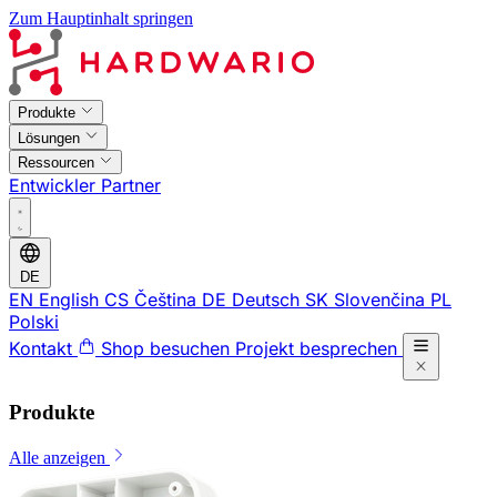
Zum Hauptinhalt springen
Produkte
Lösungen
Ressourcen
Entwickler
Partner
DE
EN
English
CS
Čeština
DE
Deutsch
SK
Slovenčina
PL
Polski
Kontakt
Shop besuchen
Projekt besprechen
Produkte
Alle anzeigen