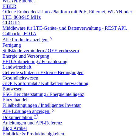
WLAN/Ethernet
FIBER
Offene Embedded-Linux-Plattform mit PoE, Ethernet, WLAN oder
LTE, 868/915 MHz
CLOUD
Middleware für LTE-Geräte- und Datenverwaltung - REST API,
Callbacks, FOTA
Alle Produkte anzeigen
Fertigung
Stillstände verhindern / OEE verbessern
Energie und Versorgung
EED-Submetering / Fernablesung
Landwirtschaft
Getreide schützen / Extreme Bedingungen
Gesundheitswesen
GDP-Konformität / Kühlkettenüberwachung
Bauwesen
ESG-Berichterstattung / Energieintelligenz
Einzelhandel
Filialbedingungen / Intelligentes Inventar
Alle Lösungen anzeigen
Dokumentation
Anleitungen und API-Referenz
Blog-Artikel
Einblicke & Produktneuigkeiten