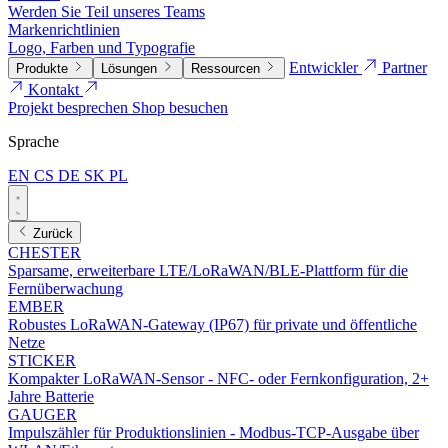
Werden Sie Teil unseres Teams
Markenrichtlinien
Logo, Farben und Typografie
Entwickler
Partner
Produkte
Lösungen
Ressourcen
Kontakt
Projekt besprechen
Shop besuchen
Sprache
EN
CS
DE
SK
PL
Zurück
CHESTER
Sparsame, erweiterbare LTE/LoRaWAN/BLE-Plattform für die
Fernüberwachung
EMBER
Robustes LoRaWAN-Gateway (IP67) für private und öffentliche
Netze
STICKER
Kompakter LoRaWAN-Sensor - NFC- oder Fernkonfiguration, 2+
Jahre Batterie
GAUGER
Impulszähler für Produktionslinien - Modbus-TCP-Ausgabe über