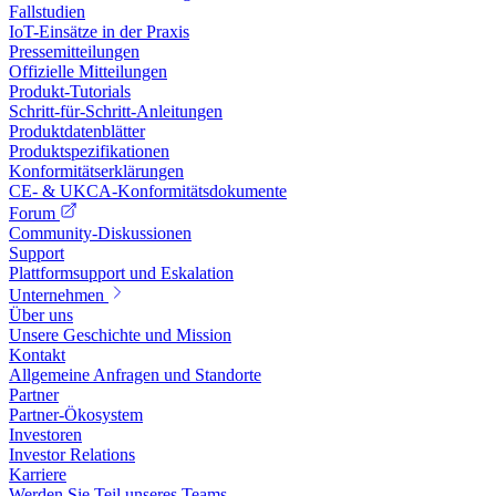
Fallstudien
IoT-Einsätze in der Praxis
Pressemitteilungen
Offizielle Mitteilungen
Produkt-Tutorials
Schritt-für-Schritt-Anleitungen
Produktdatenblätter
Produktspezifikationen
Konformitätserklärungen
CE- & UKCA-Konformitätsdokumente
Forum
Community-Diskussionen
Support
Plattformsupport und Eskalation
Unternehmen
Über uns
Unsere Geschichte und Mission
Kontakt
Allgemeine Anfragen und Standorte
Partner
Partner-Ökosystem
Investoren
Investor Relations
Karriere
Werden Sie Teil unseres Teams