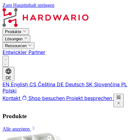
Zum Hauptinhalt springen
Produkte
Lösungen
Ressourcen
Entwickler
Partner
DE
EN
English
CS
Čeština
DE
Deutsch
SK
Slovenčina
PL
Polski
Kontakt
Shop besuchen
Projekt besprechen
Produkte
Alle anzeigen