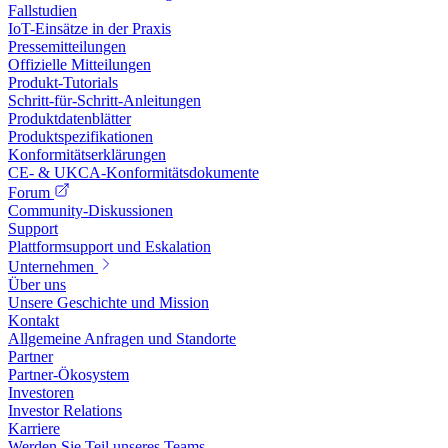
Fallstudien
IoT-Einsätze in der Praxis
Pressemitteilungen
Offizielle Mitteilungen
Produkt-Tutorials
Schritt-für-Schritt-Anleitungen
Produktdatenblätter
Produktspezifikationen
Konformitätserklärungen
CE- & UKCA-Konformitätsdokumente
Forum
Community-Diskussionen
Support
Plattformsupport und Eskalation
Unternehmen
Über uns
Unsere Geschichte und Mission
Kontakt
Allgemeine Anfragen und Standorte
Partner
Partner-Ökosystem
Investoren
Investor Relations
Karriere
Werden Sie Teil unseres Teams