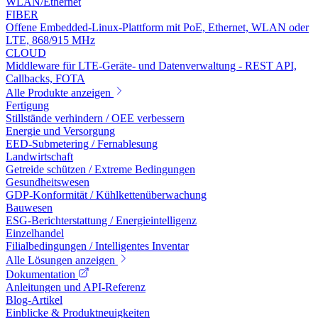
WLAN/Ethernet
FIBER
Offene Embedded-Linux-Plattform mit PoE, Ethernet, WLAN oder
LTE, 868/915 MHz
CLOUD
Middleware für LTE-Geräte- und Datenverwaltung - REST API,
Callbacks, FOTA
Alle Produkte anzeigen
Fertigung
Stillstände verhindern / OEE verbessern
Energie und Versorgung
EED-Submetering / Fernablesung
Landwirtschaft
Getreide schützen / Extreme Bedingungen
Gesundheitswesen
GDP-Konformität / Kühlkettenüberwachung
Bauwesen
ESG-Berichterstattung / Energieintelligenz
Einzelhandel
Filialbedingungen / Intelligentes Inventar
Alle Lösungen anzeigen
Dokumentation
Anleitungen und API-Referenz
Blog-Artikel
Einblicke & Produktneuigkeiten