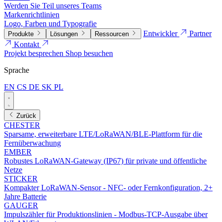
Werden Sie Teil unseres Teams
Markenrichtlinien
Logo, Farben und Typografie
Entwickler
Partner
Produkte
Lösungen
Ressourcen
Kontakt
Projekt besprechen
Shop besuchen
Sprache
EN
CS
DE
SK
PL
Zurück
CHESTER
Sparsame, erweiterbare LTE/LoRaWAN/BLE-Plattform für die
Fernüberwachung
EMBER
Robustes LoRaWAN-Gateway (IP67) für private und öffentliche
Netze
STICKER
Kompakter LoRaWAN-Sensor - NFC- oder Fernkonfiguration, 2+
Jahre Batterie
GAUGER
Impulszähler für Produktionslinien - Modbus-TCP-Ausgabe über