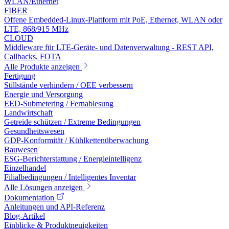
WLAN/Ethernet
FIBER
Offene Embedded-Linux-Plattform mit PoE, Ethernet, WLAN oder
LTE, 868/915 MHz
CLOUD
Middleware für LTE-Geräte- und Datenverwaltung - REST API,
Callbacks, FOTA
Alle Produkte anzeigen
Fertigung
Stillstände verhindern / OEE verbessern
Energie und Versorgung
EED-Submetering / Fernablesung
Landwirtschaft
Getreide schützen / Extreme Bedingungen
Gesundheitswesen
GDP-Konformität / Kühlkettenüberwachung
Bauwesen
ESG-Berichterstattung / Energieintelligenz
Einzelhandel
Filialbedingungen / Intelligentes Inventar
Alle Lösungen anzeigen
Dokumentation
Anleitungen und API-Referenz
Blog-Artikel
Einblicke & Produktneuigkeiten