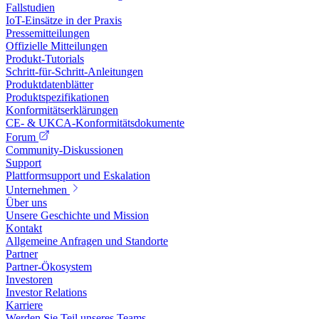
Fallstudien
IoT-Einsätze in der Praxis
Pressemitteilungen
Offizielle Mitteilungen
Produkt-Tutorials
Schritt-für-Schritt-Anleitungen
Produktdatenblätter
Produktspezifikationen
Konformitätserklärungen
CE- & UKCA-Konformitätsdokumente
Forum
Community-Diskussionen
Support
Plattformsupport und Eskalation
Unternehmen
Über uns
Unsere Geschichte und Mission
Kontakt
Allgemeine Anfragen und Standorte
Partner
Partner-Ökosystem
Investoren
Investor Relations
Karriere
Werden Sie Teil unseres Teams