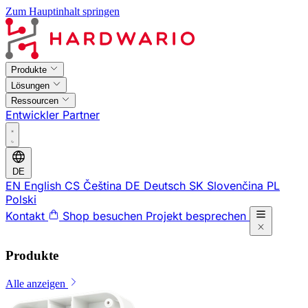
Zum Hauptinhalt springen
Produkte
Lösungen
Ressourcen
Entwickler
Partner
DE
EN
English
CS
Čeština
DE
Deutsch
SK
Slovenčina
PL
Polski
Kontakt
Shop besuchen
Projekt besprechen
Produkte
Alle anzeigen