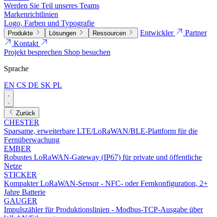
Werden Sie Teil unseres Teams
Markenrichtlinien
Logo, Farben und Typografie
Entwickler
Partner
Produkte
Lösungen
Ressourcen
Kontakt
Projekt besprechen
Shop besuchen
Sprache
EN
CS
DE
SK
PL
Zurück
CHESTER
Sparsame, erweiterbare LTE/LoRaWAN/BLE-Plattform für die
Fernüberwachung
EMBER
Robustes LoRaWAN-Gateway (IP67) für private und öffentliche
Netze
STICKER
Kompakter LoRaWAN-Sensor - NFC- oder Fernkonfiguration, 2+
Jahre Batterie
GAUGER
Impulszähler für Produktionslinien - Modbus-TCP-Ausgabe über