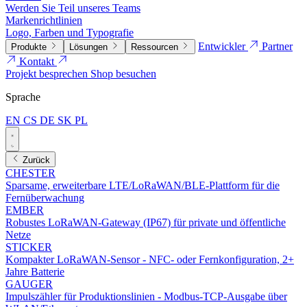
Werden Sie Teil unseres Teams
Markenrichtlinien
Logo, Farben und Typografie
Entwickler
Partner
Produkte
Lösungen
Ressourcen
Kontakt
Projekt besprechen
Shop besuchen
Sprache
EN
CS
DE
SK
PL
Zurück
CHESTER
Sparsame, erweiterbare LTE/LoRaWAN/BLE-Plattform für die
Fernüberwachung
EMBER
Robustes LoRaWAN-Gateway (IP67) für private und öffentliche
Netze
STICKER
Kompakter LoRaWAN-Sensor - NFC- oder Fernkonfiguration, 2+
Jahre Batterie
GAUGER
Impulszähler für Produktionslinien - Modbus-TCP-Ausgabe über