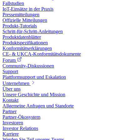
Fallstudien
IoT-Einsätze in der Praxis
Pressemitteilungen
Offizielle Mitteilungen
Produkt-Tutorials
Schritt-für-Schritt-Anleitungen
Produktdatenblätter
Produktspezifikationen
Konformitätserklärungen
CE- & UKCA-Konformitätsdokumente
Forum
Community-Diskussionen
Support
Plattformsupport und Eskalation
Unternehmen
Über uns
Unsere Geschichte und Mission
Kontakt
Allgemeine Anfragen und Standorte
Partner
Partner-Ökosystem
Investoren
Investor Relations
Karriere
Werden Sie Teil unseres Teams