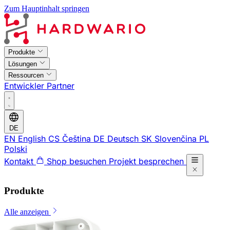
Zum Hauptinhalt springen
Produkte
Lösungen
Ressourcen
Entwickler
Partner
DE
EN
English
CS
Čeština
DE
Deutsch
SK
Slovenčina
PL
Polski
Kontakt
Shop besuchen
Projekt besprechen
Produkte
Alle anzeigen