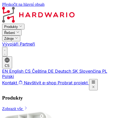
Přeskočit na hlavní obsah
Produkty
Řešení
Zdroje
Vývojáři
Partneři
CS
EN
English
CS
Čeština
DE
Deutsch
SK
Slovenčina
PL
Polski
Kontakt
Navštívit e-shop
Probrat projekt
Produkty
Zobrazit vše