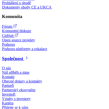
Prohlášení o shodě
Dokumenty shody CE a UKCA
Komunita
Fórum
Komunitní diskuze
GitHub
Open source projekty
Podpora
Podpora platformy a eskalace
Společnost
O nás
Náš příběh a mise
Kontakt
Obecné dotazy a kontakty
Partneři
Partnerský ekosystém
Investoři
Vztahy s investory
Kariéra
Přidejte se k nám