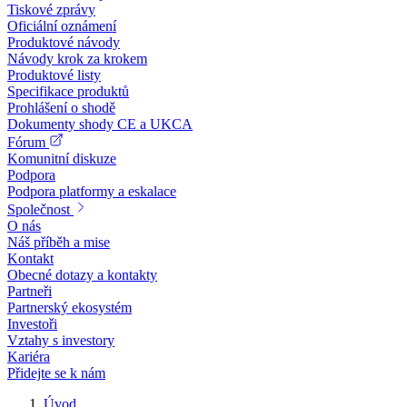
Tiskové zprávy
Oficiální oznámení
Produktové návody
Návody krok za krokem
Produktové listy
Specifikace produktů
Prohlášení o shodě
Dokumenty shody CE a UKCA
Fórum
Komunitní diskuze
Podpora
Podpora platformy a eskalace
Společnost
O nás
Náš příběh a mise
Kontakt
Obecné dotazy a kontakty
Partneři
Partnerský ekosystém
Investoři
Vztahy s investory
Kariéra
Přidejte se k nám
Úvod