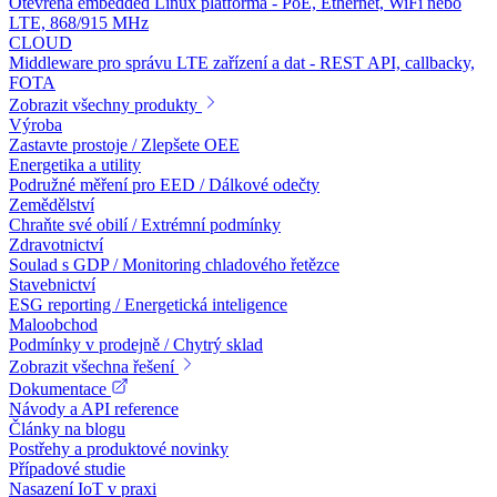
Otevřená embedded Linux platforma - PoE, Ethernet, WiFi nebo
LTE, 868/915 MHz
CLOUD
Middleware pro správu LTE zařízení a dat - REST API, callbacky,
FOTA
Zobrazit všechny produkty
Výroba
Zastavte prostoje / Zlepšete OEE
Energetika a utility
Podružné měření pro EED / Dálkové odečty
Zemědělství
Chraňte své obilí / Extrémní podmínky
Zdravotnictví
Soulad s GDP / Monitoring chladového řetězce
Stavebnictví
ESG reporting / Energetická inteligence
Maloobchod
Podmínky v prodejně / Chytrý sklad
Zobrazit všechna řešení
Dokumentace
Návody a API reference
Články na blogu
Postřehy a produktové novinky
Případové studie
Nasazení IoT v praxi