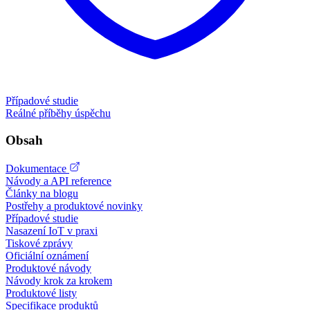
Případové studie
Reálné příběhy úspěchu
Obsah
Dokumentace
Návody a API reference
Články na blogu
Postřehy a produktové novinky
Případové studie
Nasazení IoT v praxi
Tiskové zprávy
Oficiální oznámení
Produktové návody
Návody krok za krokem
Produktové listy
Specifikace produktů