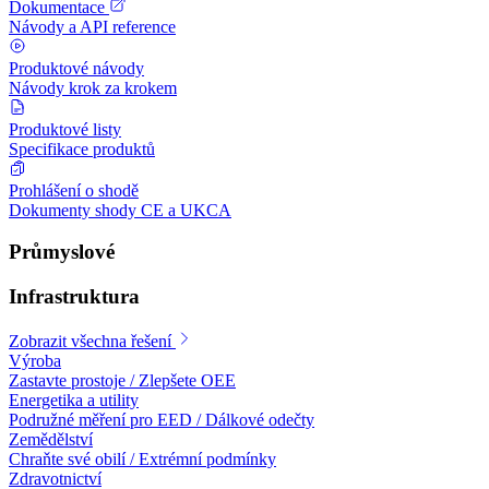
Dokumentace
Návody a API reference
Produktové návody
Návody krok za krokem
Produktové listy
Specifikace produktů
Prohlášení o shodě
Dokumenty shody CE a UKCA
Průmyslové
Infrastruktura
Zobrazit všechna řešení
Výroba
Zastavte prostoje / Zlepšete OEE
Energetika a utility
Podružné měření pro EED / Dálkové odečty
Zemědělství
Chraňte své obilí / Extrémní podmínky
Zdravotnictví