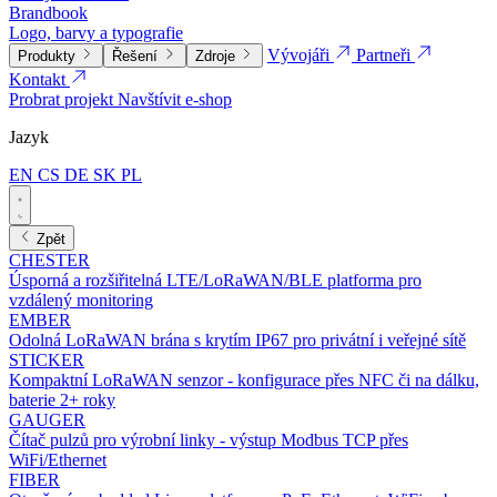
Brandbook
Logo, barvy a typografie
Vývojáři
Partneři
Produkty
Řešení
Zdroje
Kontakt
Probrat projekt
Navštívit e-shop
Jazyk
EN
CS
DE
SK
PL
Zpět
CHESTER
Úsporná a rozšiřitelná LTE/LoRaWAN/BLE platforma pro
vzdálený monitoring
EMBER
Odolná LoRaWAN brána s krytím IP67 pro privátní i veřejné sítě
STICKER
Kompaktní LoRaWAN senzor - konfigurace přes NFC či na dálku,
baterie 2+ roky
GAUGER
Čítač pulzů pro výrobní linky - výstup Modbus TCP přes
WiFi/Ethernet
FIBER