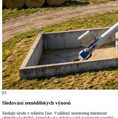
03
Sledování zemědělských výnosů
Sledujte úrodu v reálném čase. Vzdálený monitoring hmotnosti
obilních zásobníků, krmných sil a skladovacích kontejnerů pomáhá