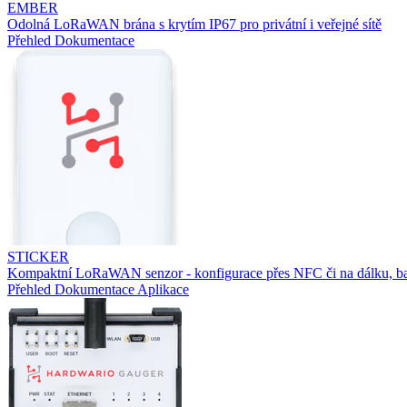
EMBER
Odolná LoRaWAN brána s krytím IP67 pro privátní i veřejné sítě
Přehled
Dokumentace
STICKER
Kompaktní LoRaWAN senzor - konfigurace přes NFC či na dálku, ba
Přehled
Dokumentace
Aplikace