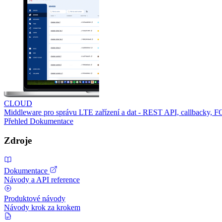
CLOUD
Middleware pro správu LTE zařízení a dat - REST API, callbacky, 
Přehled
Dokumentace
Zdroje
Dokumentace
Návody a API reference
Produktové návody
Návody krok za krokem