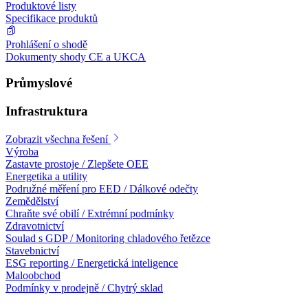
Produktové listy
Specifikace produktů
Prohlášení o shodě
Dokumenty shody CE a UKCA
Průmyslové
Infrastruktura
Zobrazit všechna řešení
Výroba
Zastavte prostoje / Zlepšete OEE
Energetika a utility
Podružné měření pro EED / Dálkové odečty
Zemědělství
Chraňte své obilí / Extrémní podmínky
Zdravotnictví
Soulad s GDP / Monitoring chladového řetězce
Stavebnictví
ESG reporting / Energetická inteligence
Maloobchod
Podmínky v prodejně / Chytrý sklad