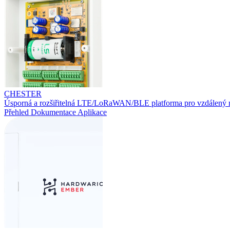
CHESTER
Úsporná a rozšiřitelná LTE/LoRaWAN/BLE platforma pro vzdálený 
Přehled
Dokumentace
Aplikace