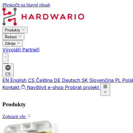
Přeskočit na hlavní obsah
Produkty
Řešení
Zdroje
Vývojáři
Partneři
CS
EN
English
CS
Čeština
DE
Deutsch
SK
Slovenčina
PL
Pols
Kontakt
Navštívit e-shop
Probrat projekt
Produkty
Zobrazit vše