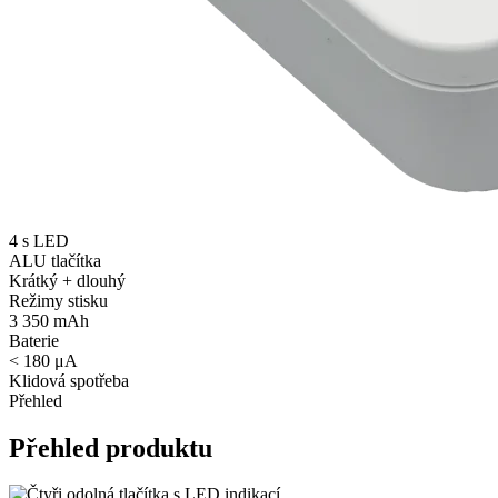
4 s LED
ALU tlačítka
Krátký + dlouhý
Režimy stisku
3 350 mAh
Baterie
< 180 μA
Klidová spotřeba
Přehled
Přehled produktu