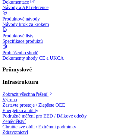
Dokumentace
Návody a API reference
Produktové návody
Návody krok za krokem
Produktové listy
Specifikace produktů
Prohlášení o shodě
Dokumenty shody CE a UKCA
Průmyslové
Infrastruktura
Zobrazit všechna řešení
Výroba
Zastavte prostoje / Zlepšete OEE
Energetika a utility
Podružné měření pro EED / Dálkové odečty
Zemědělství
Chraňte své obilí / Extrémní podmínky
Zdravotnictví