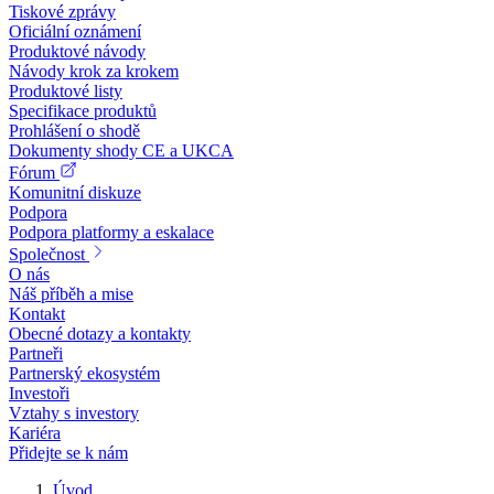
Tiskové zprávy
Oficiální oznámení
Produktové návody
Návody krok za krokem
Produktové listy
Specifikace produktů
Prohlášení o shodě
Dokumenty shody CE a UKCA
Fórum
Komunitní diskuze
Podpora
Podpora platformy a eskalace
Společnost
O nás
Náš příběh a mise
Kontakt
Obecné dotazy a kontakty
Partneři
Partnerský ekosystém
Investoři
Vztahy s investory
Kariéra
Přidejte se k nám
Úvod