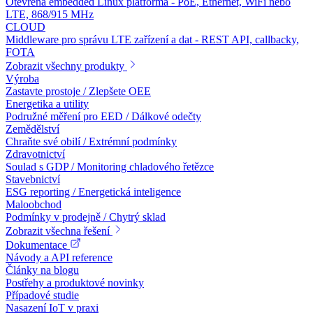
Otevřená embedded Linux platforma - PoE, Ethernet, WiFi nebo
LTE, 868/915 MHz
CLOUD
Middleware pro správu LTE zařízení a dat - REST API, callbacky,
FOTA
Zobrazit všechny produkty
Výroba
Zastavte prostoje / Zlepšete OEE
Energetika a utility
Podružné měření pro EED / Dálkové odečty
Zemědělství
Chraňte své obilí / Extrémní podmínky
Zdravotnictví
Soulad s GDP / Monitoring chladového řetězce
Stavebnictví
ESG reporting / Energetická inteligence
Maloobchod
Podmínky v prodejně / Chytrý sklad
Zobrazit všechna řešení
Dokumentace
Návody a API reference
Články na blogu
Postřehy a produktové novinky
Případové studie
Nasazení IoT v praxi