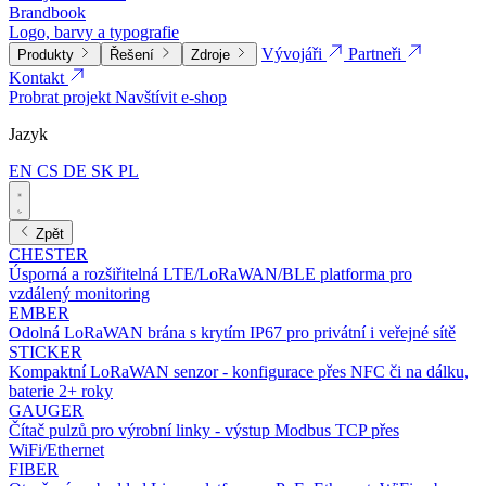
Brandbook
Logo, barvy a typografie
Vývojáři
Partneři
Produkty
Řešení
Zdroje
Kontakt
Probrat projekt
Navštívit e-shop
Jazyk
EN
CS
DE
SK
PL
Zpět
CHESTER
Úsporná a rozšiřitelná LTE/LoRaWAN/BLE platforma pro
vzdálený monitoring
EMBER
Odolná LoRaWAN brána s krytím IP67 pro privátní i veřejné sítě
STICKER
Kompaktní LoRaWAN senzor - konfigurace přes NFC či na dálku,
baterie 2+ roky
GAUGER
Čítač pulzů pro výrobní linky - výstup Modbus TCP přes
WiFi/Ethernet
FIBER