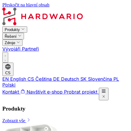
Přeskočit na hlavní obsah
Produkty
Řešení
Zdroje
Vývojáři
Partneři
CS
EN
English
CS
Čeština
DE
Deutsch
SK
Slovenčina
PL
Polski
Kontakt
Navštívit e-shop
Probrat projekt
Produkty
Zobrazit vše