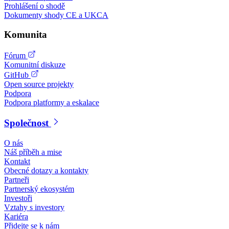
Prohlášení o shodě
Dokumenty shody CE a UKCA
Komunita
Fórum
Komunitní diskuze
GitHub
Open source projekty
Podpora
Podpora platformy a eskalace
Společnost
O nás
Náš příběh a mise
Kontakt
Obecné dotazy a kontakty
Partneři
Partnerský ekosystém
Investoři
Vztahy s investory
Kariéra
Přidejte se k nám