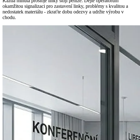
Každá minuta prostoje linky stojí peníze. Dejte operátorům
okamžitou signalizaci pro zastavení linky, problémy s kvalitou a
nedostatek materiálu - zkraťte dobu odezvy a udržte výrobu v
chodu.