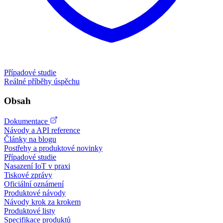
Případové studie
Reálné příběhy úspěchu
Obsah
Dokumentace
Návody a API reference
Články na blogu
Postřehy a produktové novinky
Případové studie
Nasazení IoT v praxi
Tiskové zprávy
Oficiální oznámení
Produktové návody
Návody krok za krokem
Produktové listy
Specifikace produktů