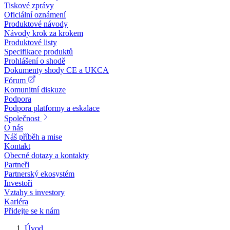
Tiskové zprávy
Oficiální oznámení
Produktové návody
Návody krok za krokem
Produktové listy
Specifikace produktů
Prohlášení o shodě
Dokumenty shody CE a UKCA
Fórum
Komunitní diskuze
Podpora
Podpora platformy a eskalace
Společnost
O nás
Náš příběh a mise
Kontakt
Obecné dotazy a kontakty
Partneři
Partnerský ekosystém
Investoři
Vztahy s investory
Kariéra
Přidejte se k nám
Úvod