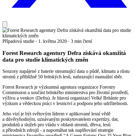
Případová studie
·
1. května 2020
·
3 min čtení
Forest Research agentury Defra získává okamžitá
data pro studie klimatických změn
Senzory napájené z baterie streamující data o půdě, klimatu a růstu
stromů z přibližně 50 britských lesů, nahrazující manuální sběr.
Forest Research je výzkumná agentura organizace Forestry
Commission a součást britského ministerstva pro životní prostředí,
výživu a venkov (Defra). Je hlavní organizací Velké Británie pro
výzkum a vědeckou práci v lesnictví a podporu jeho udržitelnosti.
Jeho vizí je být světovým lídrem v aplikované lesní vědě
a důvěryhodným, uznávaným poskytovatelem expertízy, dat,
produktů a služeb pro vládu v oblasti stromů, dřeva, lesů
a přírodních zdrojů - a napomáhat tak naplňování strategie
ministerstva životního prostředí “A Green Future: Our 25 Year Plan