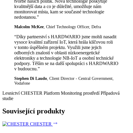
tvorbě našich politik. Nová technologie poskytuje
kvalitnější data a co je důležité, umožňuje nám
monitorovat místa, kam se současné technologie
nedostanou.”
Malcolm McKee
, Chief Technology Officer, Defra
“Díky partnerství s HARDWARIO jsme mohli nasadit
vysoce kvalitní zařízení IoT, která hrála klíčovou roli
v tomto úspěšném projektu. Využili jsme jejich
odborných znalostí v oblasti nízkoenergetické
elektroniky a technologie NB-IoT a osobní technické
podpory. Těším se na další spolupráci s HARDWARIO
v budoucnu.”
Stephen Di Laudo
, Client Director - Central Government,
Vodafone
Lesnictví
CHESTER Platform
Monitoring prostředí
Případová
studie
Související produkty
CHESTER