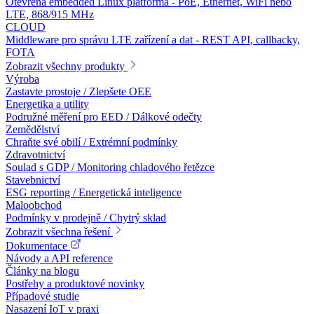
Otevřená embedded Linux platforma - PoE, Ethernet, WiFi nebo
LTE, 868/915 MHz
CLOUD
Middleware pro správu LTE zařízení a dat - REST API, callbacky,
FOTA
Zobrazit všechny produkty
Výroba
Zastavte prostoje / Zlepšete OEE
Energetika a utility
Podružné měření pro EED / Dálkové odečty
Zemědělství
Chraňte své obilí / Extrémní podmínky
Zdravotnictví
Soulad s GDP / Monitoring chladového řetězce
Stavebnictví
ESG reporting / Energetická inteligence
Maloobchod
Podmínky v prodejně / Chytrý sklad
Zobrazit všechna řešení
Dokumentace
Návody a API reference
Články na blogu
Postřehy a produktové novinky
Případové studie
Nasazení IoT v praxi