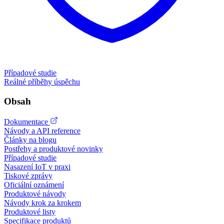
Případové studie
Reálné příběhy úspěchu
Obsah
Dokumentace
Návody a API reference
Články na blogu
Postřehy a produktové novinky
Případové studie
Nasazení IoT v praxi
Tiskové zprávy
Oficiální oznámení
Produktové návody
Návody krok za krokem
Produktové listy
Specifikace produktů