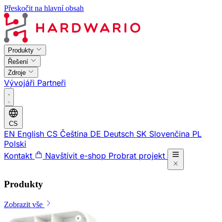
Přeskočit na hlavní obsah
Produkty
Řešení
Zdroje
Vývojáři
Partneři
CS
EN
English
CS
Čeština
DE
Deutsch
SK
Slovenčina
PL
Polski
Kontakt
Navštívit e-shop
Probrat projekt
Produkty
Zobrazit vše