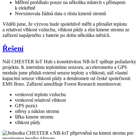
Měření probíhalo pouze na několika místech s přístupem
k elektřině
Neexistovala žádná data o růstu kmenů stromů
Věděli jsme, že výzvou bude spolehlivě měřit a přenášet teplotu
a relativní vlhkost vzduchu, vlhkost půdy a růst kmene stromu ze
zařízení napájeného z baterie po dobu několika měsíců.
Řešení
Náš CHESTER IoT Hub s konektivitou NB-IoT splňuje požadavky
projektu. K internímu teplotnímu senzoru, accelerometru a GPS
modulu jsme přidali externí senzor teploty a vlhkosti, náš vlastní
kapacitní senzor vlhkosti půdy a dendrometr od české společnosti
EMS Brno. Zařízení umožňuje Forest Research monitorovat:
venkovní teplotu vzduchu
venkovní relativní vlhkost
GPS pozici
otřesy a náklon stromu
šířku kmene stromu
vlhkost půdy