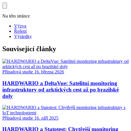
Na této stránce
Výzva
Řešení
Výsledky
Související články
Případová studie
16. března 2026
HARDWARIO a DeltaVue: Satelitní monitoring
infrastruktury od arktických cest až po brazilské
doly
Případová studie
16. září 2025
HARDWARIO a Statotest: Chytřejší monitoring