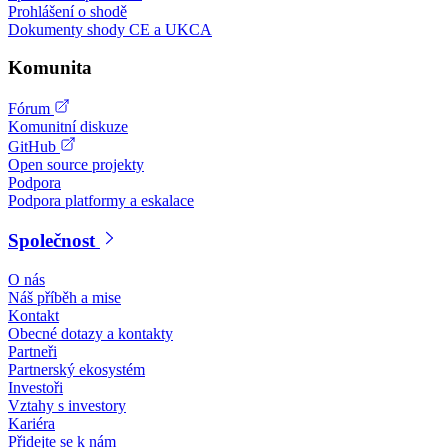
Prohlášení o shodě
Dokumenty shody CE a UKCA
Komunita
Fórum
Komunitní diskuze
GitHub
Open source projekty
Podpora
Podpora platformy a eskalace
Společnost
O nás
Náš příběh a mise
Kontakt
Obecné dotazy a kontakty
Partneři
Partnerský ekosystém
Investoři
Vztahy s investory
Kariéra
Přidejte se k nám