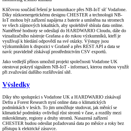
Klíčovou součástí řešení je komunikace přes NB-IoT síť Vodafone.
Díky nízkoenergetickému designu CHESTER a technologii NB-
IoT mohou být zařízení napájena z baterie a umístěna na stromech
ve všech zájmových lokalitách, aby spolehlivě sbírala data online.
Naměřené hodnoty se odesílají do HARDWARIO Cloudu, dále do
vizualizačního nástroje Grafana a do rukou výzkumníků, kteří je
využívají k hledání odpovědí na své otázky. Výstupy jsou
výzkumníkům k dispozici v Grafaně a přes REST API a data se
navíc pravidelně získávají prostřednictvím CSV exportů.
Jako vedlejší přínos umožnil projekt společnosti Vodafone UK
otestovat pokrytí signálem NB-IoT - informaci, kterou mohou využít
při zvažování dalšího rozšiřování sítě.
Výsledky
Díky této spolupráci s Vodafone UK a HARDWARIO získávají
Defra a Forest Research nyní online data o klimatických
podmínkách v lesích. To jim umožňuje studovat, jak měnící se
klimatické podmínky ovlivňují růst stromů v čase, a rozdíly mezi
mikroklimaty, regiony a druhy stromů. Nasazená zařízení
CHESTER budou odesílat požadovaná data po měsíce a roky bez
přístupu k elektrické zásuvce.