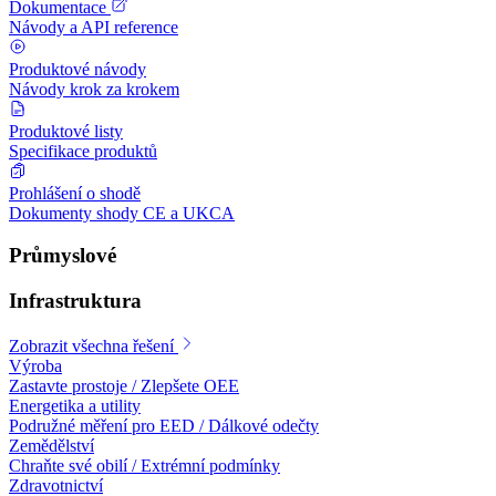
Dokumentace
Návody a API reference
Produktové návody
Návody krok za krokem
Produktové listy
Specifikace produktů
Prohlášení o shodě
Dokumenty shody CE a UKCA
Průmyslové
Infrastruktura
Zobrazit všechna řešení
Výroba
Zastavte prostoje / Zlepšete OEE
Energetika a utility
Podružné měření pro EED / Dálkové odečty
Zemědělství
Chraňte své obilí / Extrémní podmínky
Zdravotnictví