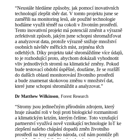
“Neustále hledáme způsoby, jak pomocí inovativních
technologií zlepšit sběr dat. V tomto projektu jsme se
zaměřili na monitoring lesů, ale použité technologie
hodláme využít téměř na cokoli v životním prostředí.
Tento inovativní projekt má potenciál změnit a výrazně
zefektivnit způsob, jakým jsme schopni shromažďovat
a analyzovat data, protože výrazně snižuje množství
osobních návštěv měřicích míst, zejména těch
odlehlých. Díky projektu také shromáždíme více údajů,
to je rozhodující proto, abychom dokázali vyhodnotit
vliv jednotlivých stromů na klimatické změny. Pokud
bude testovací období úspěšné, doufáme, že se rozšíří
do dalších oblastí monitorování životního prostředí
a bude znamenat skokovou změnu v množství dat,
které jsme schopni shromáždit a analyzovat.”
Dr Matthew Wilkinson
, Forest Research
“Stromy jsou jedinečným přírodním zdrojem, který
hraje zásadní roli v boji proti biologické rozmanitosti
a klimatickým krizím, kterým čelíme. Toto vzrušující
partnerství využívá nově vznikající technologie IoT ke
zlepšení našeho chápání dopadů změn životního
prostředí na lesy našeho národa, což nám pomůže při