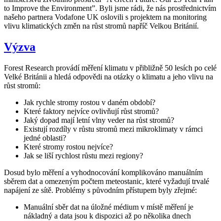
to Improve the Environment”. Byli jsme rádi, že nás prostřednictvím
našeho partnera Vodafone UK oslovili s projektem na monitoring
vlivu klimatických změn na růst stromů napříč Velkou Británií.
Výzva
Forest Research provádí měření klimatu v přibližně 50 lesích po celé
Velké Británii a hledá odpovědi na otázky o klimatu a jeho vlivu na
růst stromů:
Jak rychle stromy rostou v daném období?
Které faktory nejvíce ovlivňují růst stromů?
Jaký dopad mají letní vlny veder na růst stromů?
Existují rozdíly v růstu stromů mezi mikroklimaty v rámci
jedné oblasti?
Které stromy rostou nejvíce?
Jak se liší rychlost růstu mezi regiony?
Dosud bylo měření a vyhodnocování komplikováno manuálním
sběrem dat a omezeným počtem meteostanic, které vyžadují trvalé
napájení ze sítě. Problémy s původním přístupem byly zřejmé:
Manuální sběr dat na úložné médium v místě měření je
nákladný a data jsou k dispozici až po několika dnech