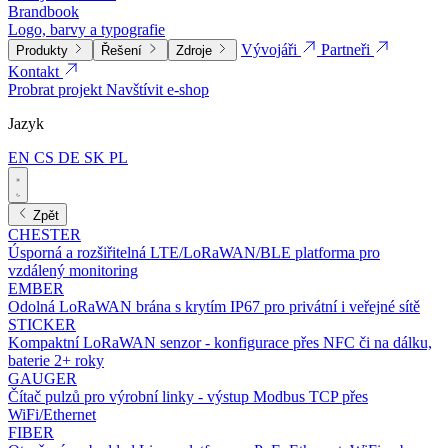
Brandbook
Logo, barvy a typografie
Vývojáři
Partneři
Produkty
Řešení
Zdroje
Kontakt
Probrat projekt
Navštívit e-shop
Jazyk
EN
CS
DE
SK
PL
Zpět
CHESTER
Úsporná a rozšiřitelná LTE/LoRaWAN/BLE platforma pro
vzdálený monitoring
EMBER
Odolná LoRaWAN brána s krytím IP67 pro privátní i veřejné sítě
STICKER
Kompaktní LoRaWAN senzor - konfigurace přes NFC či na dálku,
baterie 2+ roky
GAUGER
Čítač pulzů pro výrobní linky - výstup Modbus TCP přes
WiFi/Ethernet
FIBER