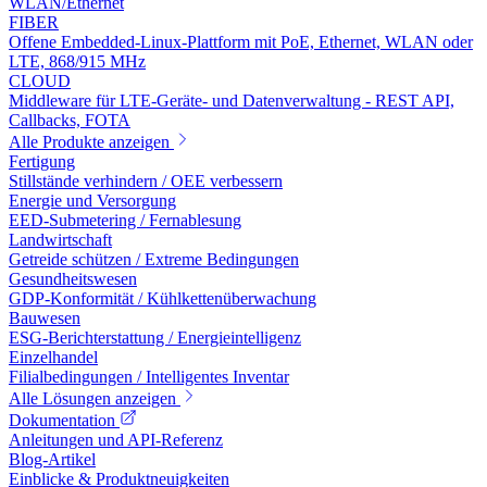
WLAN/Ethernet
FIBER
Offene Embedded-Linux-Plattform mit PoE, Ethernet, WLAN oder
LTE, 868/915 MHz
CLOUD
Middleware für LTE-Geräte- und Datenverwaltung - REST API,
Callbacks, FOTA
Alle Produkte anzeigen
Fertigung
Stillstände verhindern / OEE verbessern
Energie und Versorgung
EED-Submetering / Fernablesung
Landwirtschaft
Getreide schützen / Extreme Bedingungen
Gesundheitswesen
GDP-Konformität / Kühlkettenüberwachung
Bauwesen
ESG-Berichterstattung / Energieintelligenz
Einzelhandel
Filialbedingungen / Intelligentes Inventar
Alle Lösungen anzeigen
Dokumentation
Anleitungen und API-Referenz
Blog-Artikel
Einblicke & Produktneuigkeiten