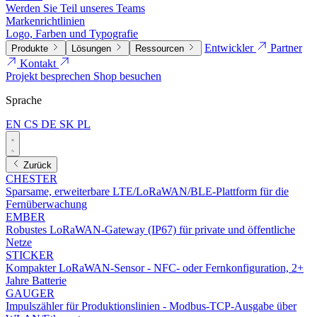
Werden Sie Teil unseres Teams
Markenrichtlinien
Logo, Farben und Typografie
Entwickler
Partner
Produkte
Lösungen
Ressourcen
Kontakt
Projekt besprechen
Shop besuchen
Sprache
EN
CS
DE
SK
PL
Zurück
CHESTER
Sparsame, erweiterbare LTE/LoRaWAN/BLE-Plattform für die
Fernüberwachung
EMBER
Robustes LoRaWAN-Gateway (IP67) für private und öffentliche
Netze
STICKER
Kompakter LoRaWAN-Sensor - NFC- oder Fernkonfiguration, 2+
Jahre Batterie
GAUGER
Impulszähler für Produktionslinien - Modbus-TCP-Ausgabe über