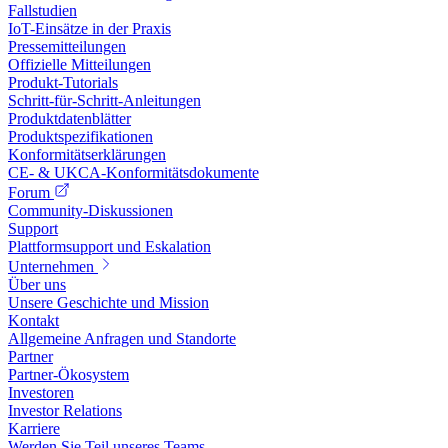
Fallstudien
IoT-Einsätze in der Praxis
Pressemitteilungen
Offizielle Mitteilungen
Produkt-Tutorials
Schritt-für-Schritt-Anleitungen
Produktdatenblätter
Produktspezifikationen
Konformitätserklärungen
CE- & UKCA-Konformitätsdokumente
Forum
Community-Diskussionen
Support
Plattformsupport und Eskalation
Unternehmen
Über uns
Unsere Geschichte und Mission
Kontakt
Allgemeine Anfragen und Standorte
Partner
Partner-Ökosystem
Investoren
Investor Relations
Karriere
Werden Sie Teil unseres Teams