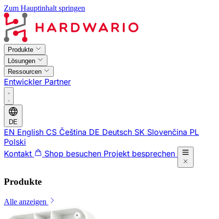
Zum Hauptinhalt springen
Produkte
Lösungen
Ressourcen
Entwickler
Partner
DE
EN
English
CS
Čeština
DE
Deutsch
SK
Slovenčina
PL
Polski
Kontakt
Shop besuchen
Projekt besprechen
Produkte
Alle anzeigen