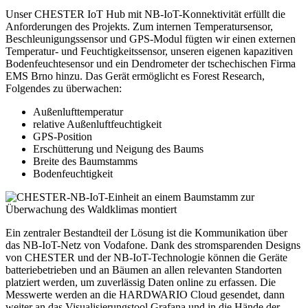
Unser CHESTER IoT Hub mit NB-IoT-Konnektivität erfüllt die
Anforderungen des Projekts. Zum internen Temperatursensor,
Beschleunigungssensor und GPS-Modul fügten wir einen externen
Temperatur- und Feuchtigkeitssensor, unseren eigenen kapazitiven
Bodenfeuchtesensor und ein Dendrometer der tschechischen Firma
EMS Brno hinzu. Das Gerät ermöglicht es Forest Research,
Folgendes zu überwachen:
Außenlufttemperatur
relative Außenluftfeuchtigkeit
GPS-Position
Erschütterung und Neigung des Baums
Breite des Baumstamms
Bodenfeuchtigkeit
Ein zentraler Bestandteil der Lösung ist die Kommunikation über
das NB-IoT-Netz von Vodafone. Dank des stromsparenden Designs
von CHESTER und der NB-IoT-Technologie können die Geräte
batteriebetrieben und an Bäumen an allen relevanten Standorten
platziert werden, um zuverlässig Daten online zu erfassen. Die
Messwerte werden an die HARDWARIO Cloud gesendet, dann
weiter an das Visualisierungstool Grafana und in die Hände der