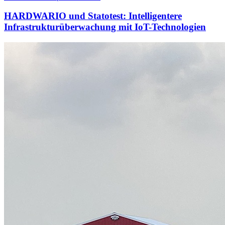
HARDWARIO und Statotest: Intelligentere
Infrastrukturüberwachung mit IoT-Technologien