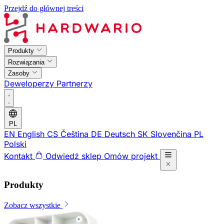
Przejdź do głównej treści
Produkty
Rozwiązania
Zasoby
Deweloperzy
Partnerzy
PL
EN
English
CS
Čeština
DE
Deutsch
SK
Slovenčina
PL
Polski
Kontakt
Odwiedź sklep
Omów projekt
Produkty
Zobacz wszystkie