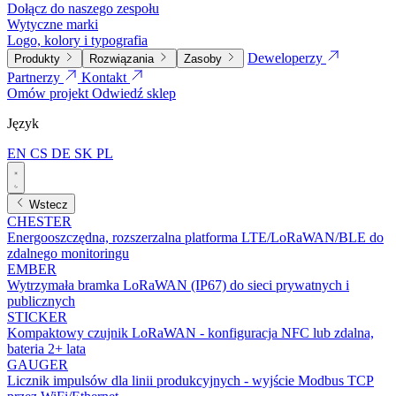
Dołącz do naszego zespołu
Wytyczne marki
Logo, kolory i typografia
Deweloperzy
Produkty
Rozwiązania
Zasoby
Partnerzy
Kontakt
Omów projekt
Odwiedź sklep
Język
EN
CS
DE
SK
PL
Wstecz
CHESTER
Energooszczędna, rozszerzalna platforma LTE/LoRaWAN/BLE do
zdalnego monitoringu
EMBER
Wytrzymała bramka LoRaWAN (IP67) do sieci prywatnych i
publicznych
STICKER
Kompaktowy czujnik LoRaWAN - konfiguracja NFC lub zdalna,
bateria 2+ lata
GAUGER
Licznik impulsów dla linii produkcyjnych - wyjście Modbus TCP