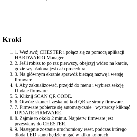
Kroki
1.
Weź swój CHESTER i połącz się za pomocą aplikacji
HARDWARIO Manager.
2.
Jeśli robisz to po raz pierwszy, obejrzyj wideo na karcie,
gdzie wyjaśniona jest cała procedura.
3.
Na głównym ekranie sprawdź bieżącą nazwę i wersję
firmware.
4.
Aby zaktualizować, przejdź do menu i wybierz sekcję
Update firmware.
5.
Kliknij SCAN QR CODE.
6.
Otwórz skaner i zeskanuj kod QR ze strony firmware.
7.
Firmware pobierze się automatycznie - wystarczy kliknąć
UPDATE FIRMWARE.
8.
Zajmie to około 2 minut. Najpierw firmware jest
przesyłany do CHESTER.
9.
Następnie zostanie uruchomiony reset, podczas którego
dioda LED stanu będzie migać w kilku kolorach.