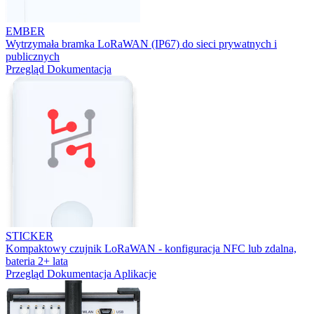
EMBER
Wytrzymała bramka LoRaWAN (IP67) do sieci prywatnych i
publicznych
Przegląd
Dokumentacja
STICKER
Kompaktowy czujnik LoRaWAN - konfiguracja NFC lub zdalna,
bateria 2+ lata
Przegląd
Dokumentacja
Aplikacje