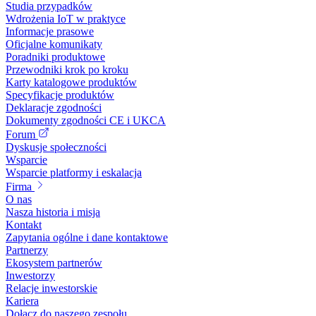
Studia przypadków
Wdrożenia IoT w praktyce
Informacje prasowe
Oficjalne komunikaty
Poradniki produktowe
Przewodniki krok po kroku
Karty katalogowe produktów
Specyfikacje produktów
Deklaracje zgodności
Dokumenty zgodności CE i UKCA
Forum
Dyskusje społeczności
Wsparcie
Wsparcie platformy i eskalacja
Firma
O nas
Nasza historia i misja
Kontakt
Zapytania ogólne i dane kontaktowe
Partnerzy
Ekosystem partnerów
Inwestorzy
Relacje inwestorskie
Kariera
Dołącz do naszego zespołu