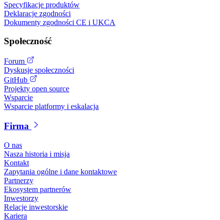
Specyfikacje produktów
Deklaracje zgodności
Dokumenty zgodności CE i UKCA
Społeczność
Forum
Dyskusje społeczności
GitHub
Projekty open source
Wsparcie
Wsparcie platformy i eskalacja
Firma
O nas
Nasza historia i misja
Kontakt
Zapytania ogólne i dane kontaktowe
Partnerzy
Ekosystem partnerów
Inwestorzy
Relacje inwestorskie
Kariera