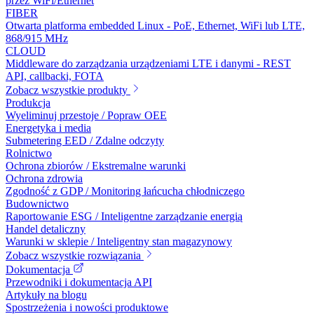
przez WiFi/Ethernet
FIBER
Otwarta platforma embedded Linux - PoE, Ethernet, WiFi lub LTE,
868/915 MHz
CLOUD
Middleware do zarządzania urządzeniami LTE i danymi - REST
API, callbacki, FOTA
Zobacz wszystkie produkty
Produkcja
Wyeliminuj przestoje / Popraw OEE
Energetyka i media
Submetering EED / Zdalne odczyty
Rolnictwo
Ochrona zbiorów / Ekstremalne warunki
Ochrona zdrowia
Zgodność z GDP / Monitoring łańcucha chłodniczego
Budownictwo
Raportowanie ESG / Inteligentne zarządzanie energią
Handel detaliczny
Warunki w sklepie / Inteligentny stan magazynowy
Zobacz wszystkie rozwiązania
Dokumentacja
Przewodniki i dokumentacja API
Artykuły na blogu
Spostrzeżenia i nowości produktowe