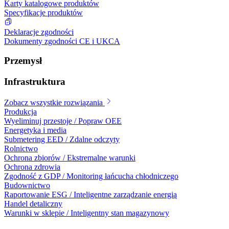
Karty katalogowe produktów
Specyfikacje produktów
Deklaracje zgodności
Dokumenty zgodności CE i UKCA
Przemysł
Infrastruktura
Zobacz wszystkie rozwiązania
Produkcja
Wyeliminuj przestoje / Popraw OEE
Energetyka i media
Submetering EED / Zdalne odczyty
Rolnictwo
Ochrona zbiorów / Ekstremalne warunki
Ochrona zdrowia
Zgodność z GDP / Monitoring łańcucha chłodniczego
Budownictwo
Raportowanie ESG / Inteligentne zarządzanie energią
Handel detaliczny
Warunki w sklepie / Inteligentny stan magazynowy