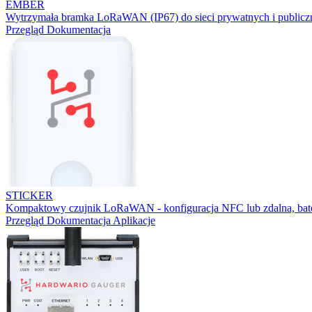
EMBER
Wytrzymała bramka LoRaWAN (IP67) do sieci prywatnych i publicz
Przegląd
Dokumentacja
STICKER
Kompaktowy czujnik LoRaWAN - konfiguracja NFC lub zdalna, bater
Przegląd
Dokumentacja
Aplikacje