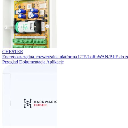
CHESTER
Energooszczędna, rozszerzalna platforma LTE/LoRaWAN/BLE do zd
Przegląd
Dokumentacja
Aplikacje