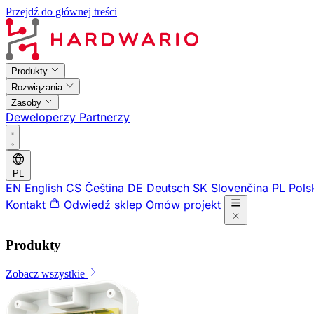
Przejdź do głównej treści
Produkty
Rozwiązania
Zasoby
Deweloperzy
Partnerzy
PL
EN
English
CS
Čeština
DE
Deutsch
SK
Slovenčina
PL
Pols
Kontakt
Odwiedź sklep
Omów projekt
Produkty
Zobacz wszystkie