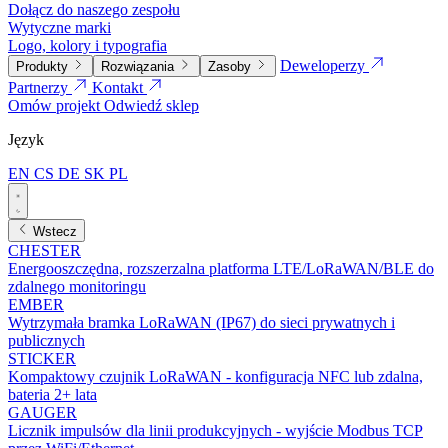
Dołącz do naszego zespołu
Wytyczne marki
Logo, kolory i typografia
Deweloperzy
Produkty
Rozwiązania
Zasoby
Partnerzy
Kontakt
Omów projekt
Odwiedź sklep
Język
EN
CS
DE
SK
PL
Wstecz
CHESTER
Energooszczędna, rozszerzalna platforma LTE/LoRaWAN/BLE do
zdalnego monitoringu
EMBER
Wytrzymała bramka LoRaWAN (IP67) do sieci prywatnych i
publicznych
STICKER
Kompaktowy czujnik LoRaWAN - konfiguracja NFC lub zdalna,
bateria 2+ lata
GAUGER
Licznik impulsów dla linii produkcyjnych - wyjście Modbus TCP