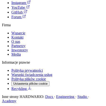
Instagram
YouTube
GitHub
Forum
Firma
Wsparcie
Kontakt
O nas
Partnerzy
Inwestorzy
Media
Informacje prawne
Polityka prywatności
Warunki świadczenia usług
Polityka plików cookie
Ustawienia plików cookie
Recykling
Inne strony HARDWARIO:
Docs
·
Engineering
·
Studio
·
Academy