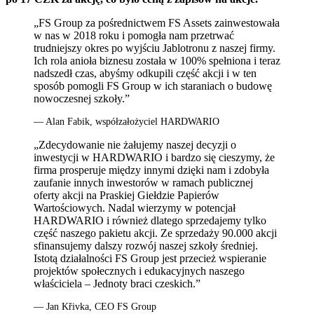
„FS Group za pośrednictwem FS Assets zainwestowała
w nas w 2018 roku i pomogła nam przetrwać
trudniejszy okres po wyjściu Jablotronu z naszej firmy.
Ich rola anioła biznesu została w 100% spełniona i teraz
nadszedł czas, abyśmy odkupili część akcji i w ten
sposób pomogli FS Group w ich staraniach o budowę
nowoczesnej szkoły.”
— Alan Fabik, współzałożyciel HARDWARIO
„Zdecydowanie nie żałujemy naszej decyzji o
inwestycji w HARDWARIO i bardzo się cieszymy, że
firma prosperuje między innymi dzięki nam i zdobyła
zaufanie innych inwestorów w ramach publicznej
oferty akcji na Praskiej Giełdzie Papierów
Wartościowych. Nadal wierzymy w potencjał
HARDWARIO i również dlatego sprzedajemy tylko
część naszego pakietu akcji. Ze sprzedaży 90.000 akcji
sfinansujemy dalszy rozwój naszej szkoły średniej.
Istotą działalności FS Group jest przecież wspieranie
projektów społecznych i edukacyjnych naszego
właściciela – Jednoty braci czeskich.”
— Jan Křivka, CEO FS Group