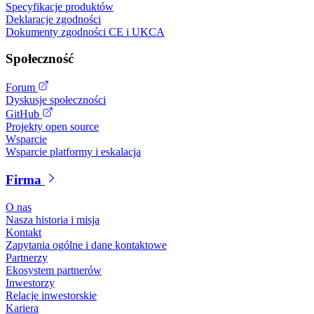
Specyfikacje produktów
Deklaracje zgodności
Dokumenty zgodności CE i UKCA
Społeczność
Forum
Dyskusje społeczności
GitHub
Projekty open source
Wsparcie
Wsparcie platformy i eskalacja
Firma
O nas
Nasza historia i misja
Kontakt
Zapytania ogólne i dane kontaktowe
Partnerzy
Ekosystem partnerów
Inwestorzy
Relacje inwestorskie
Kariera