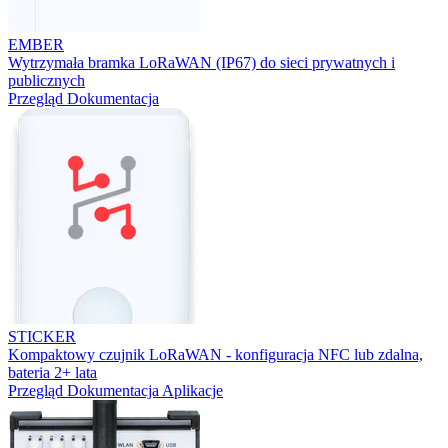
EMBER
Wytrzymała bramka LoRaWAN (IP67) do sieci prywatnych i
publicznych
Przegląd
Dokumentacja
STICKER
Kompaktowy czujnik LoRaWAN - konfiguracja NFC lub zdalna,
bateria 2+ lata
Przegląd
Dokumentacja
Aplikacje