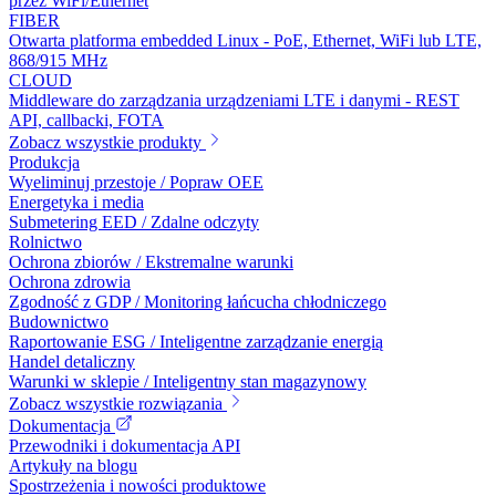
przez WiFi/Ethernet
FIBER
Otwarta platforma embedded Linux - PoE, Ethernet, WiFi lub LTE,
868/915 MHz
CLOUD
Middleware do zarządzania urządzeniami LTE i danymi - REST
API, callbacki, FOTA
Zobacz wszystkie produkty
Produkcja
Wyeliminuj przestoje / Popraw OEE
Energetyka i media
Submetering EED / Zdalne odczyty
Rolnictwo
Ochrona zbiorów / Ekstremalne warunki
Ochrona zdrowia
Zgodność z GDP / Monitoring łańcucha chłodniczego
Budownictwo
Raportowanie ESG / Inteligentne zarządzanie energią
Handel detaliczny
Warunki w sklepie / Inteligentny stan magazynowy
Zobacz wszystkie rozwiązania
Dokumentacja
Przewodniki i dokumentacja API
Artykuły na blogu
Spostrzeżenia i nowości produktowe