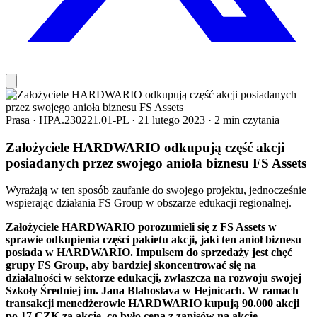
Prasa
·
HPA.230221.01-PL
·
21 lutego 2023
·
2 min czytania
Założyciele HARDWARIO odkupują część akcji
posiadanych przez swojego anioła biznesu FS Assets
Wyrażają w ten sposób zaufanie do swojego projektu, jednocześnie
wspierając działania FS Group w obszarze edukacji regionalnej.
Założyciele HARDWARIO porozumieli się z FS Assets w
sprawie odkupienia części pakietu akcji, jaki ten anioł biznesu
posiada w HARDWARIO. Impulsem do sprzedaży jest chęć
grupy FS Group, aby bardziej skoncentrować się na
działalności w sektorze edukacji, zwłaszcza na rozwoju swojej
Szkoły Średniej im. Jana Blahoslava w Hejnicach. W ramach
transakcji menedżerowie HARDWARIO kupują 90.000 akcji
po 17 CZK za akcję, co było ceną z zapisów na akcje.