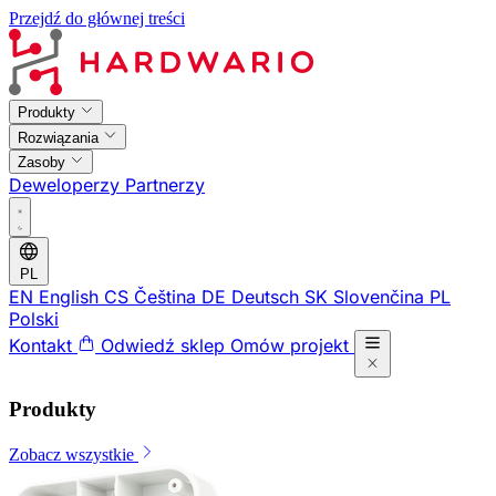
Przejdź do głównej treści
Produkty
Rozwiązania
Zasoby
Deweloperzy
Partnerzy
PL
EN
English
CS
Čeština
DE
Deutsch
SK
Slovenčina
PL
Polski
Kontakt
Odwiedź sklep
Omów projekt
Produkty
Zobacz wszystkie