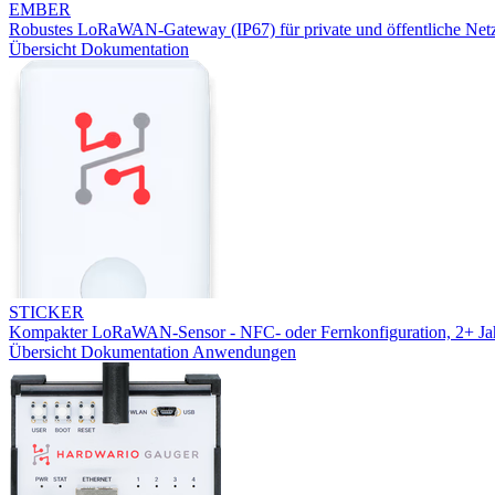
EMBER
Robustes LoRaWAN-Gateway (IP67) für private und öffentliche Net
Übersicht
Dokumentation
STICKER
Kompakter LoRaWAN-Sensor - NFC- oder Fernkonfiguration, 2+ Jah
Übersicht
Dokumentation
Anwendungen