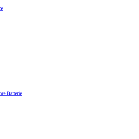
ze
re Batterie