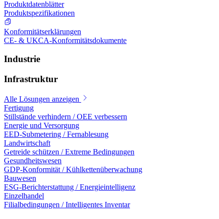
Produktdatenblätter
Produktspezifikationen
Konformitätserklärungen
CE- & UKCA-Konformitätsdokumente
Industrie
Infrastruktur
Alle Lösungen anzeigen
Fertigung
Stillstände verhindern / OEE verbessern
Energie und Versorgung
EED-Submetering / Fernablesung
Landwirtschaft
Getreide schützen / Extreme Bedingungen
Gesundheitswesen
GDP-Konformität / Kühlkettenüberwachung
Bauwesen
ESG-Berichterstattung / Energieintelligenz
Einzelhandel
Filialbedingungen / Intelligentes Inventar