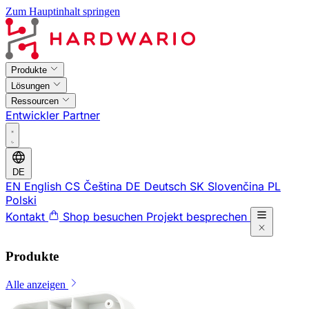
Zum Hauptinhalt springen
Produkte
Lösungen
Ressourcen
Entwickler
Partner
DE
EN
English
CS
Čeština
DE
Deutsch
SK
Slovenčina
PL
Polski
Kontakt
Shop besuchen
Projekt besprechen
Produkte
Alle anzeigen