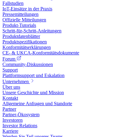
Fallstudien
IoT-Einsätze in der Praxis
Pressemitteilungen
Offizielle Mitteilungen
Produkt-Tutorials
Schritt-für-Schritt-Anleitungen
Produktdatenblätter
Produktspezifikationen
Konformitätserklärungen
CE- & UKCA-Konformitätsdokumente
Forum
Community-Diskussionen
Support
Plattformsupport und Eskalation
Unternehmen
Über uns
Unsere Geschichte und Mission
Kontakt
Allgemeine Anfragen und Standorte
Partner
Partner-Ökosystem
Investoren
Investor Relations
Karriere
Werden Sie Teil unseres Teams