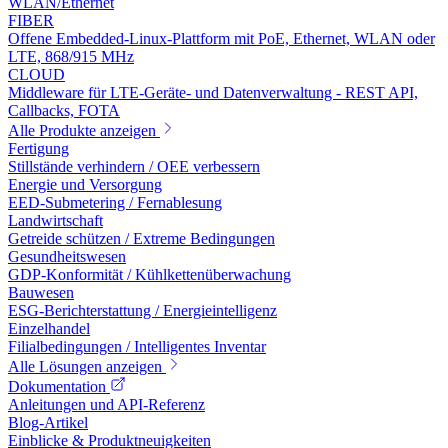
WLAN/Ethernet
FIBER
Offene Embedded-Linux-Plattform mit PoE, Ethernet, WLAN oder
LTE, 868/915 MHz
CLOUD
Middleware für LTE-Geräte- und Datenverwaltung - REST API,
Callbacks, FOTA
Alle Produkte anzeigen
Fertigung
Stillstände verhindern / OEE verbessern
Energie und Versorgung
EED-Submetering / Fernablesung
Landwirtschaft
Getreide schützen / Extreme Bedingungen
Gesundheitswesen
GDP-Konformität / Kühlkettenüberwachung
Bauwesen
ESG-Berichterstattung / Energieintelligenz
Einzelhandel
Filialbedingungen / Intelligentes Inventar
Alle Lösungen anzeigen
Dokumentation
Anleitungen und API-Referenz
Blog-Artikel
Einblicke & Produktneuigkeiten