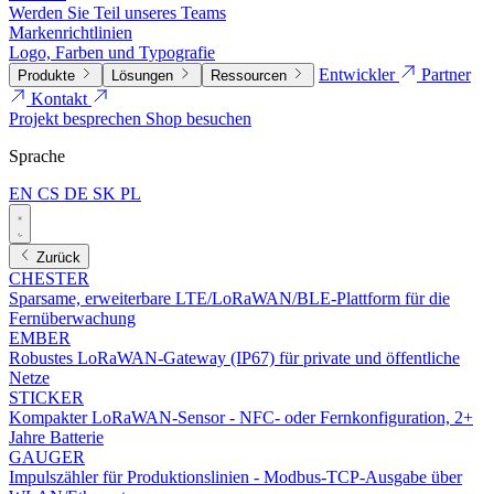
Werden Sie Teil unseres Teams
Markenrichtlinien
Logo, Farben und Typografie
Entwickler
Partner
Produkte
Lösungen
Ressourcen
Kontakt
Projekt besprechen
Shop besuchen
Sprache
EN
CS
DE
SK
PL
Zurück
CHESTER
Sparsame, erweiterbare LTE/LoRaWAN/BLE-Plattform für die
Fernüberwachung
EMBER
Robustes LoRaWAN-Gateway (IP67) für private und öffentliche
Netze
STICKER
Kompakter LoRaWAN-Sensor - NFC- oder Fernkonfiguration, 2+
Jahre Batterie
GAUGER
Impulszähler für Produktionslinien - Modbus-TCP-Ausgabe über