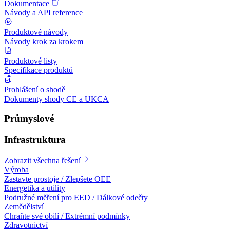
Dokumentace
Návody a API reference
Produktové návody
Návody krok za krokem
Produktové listy
Specifikace produktů
Prohlášení o shodě
Dokumenty shody CE a UKCA
Průmyslové
Infrastruktura
Zobrazit všechna řešení
Výroba
Zastavte prostoje / Zlepšete OEE
Energetika a utility
Podružné měření pro EED / Dálkové odečty
Zemědělství
Chraňte své obilí / Extrémní podmínky
Zdravotnictví