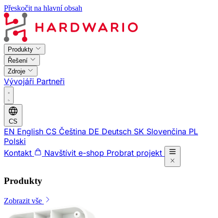
Přeskočit na hlavní obsah
Produkty
Řešení
Zdroje
Vývojáři
Partneři
CS
EN
English
CS
Čeština
DE
Deutsch
SK
Slovenčina
PL
Polski
Kontakt
Navštívit e-shop
Probrat projekt
Produkty
Zobrazit vše