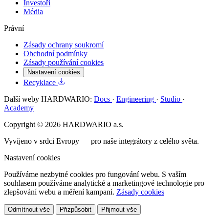
Investoři
Média
Právní
Zásady ochrany soukromí
Obchodní podmínky
Zásady používání cookies
Nastavení cookies
Recyklace
Další weby HARDWARIO:
Docs
·
Engineering
·
Studio
·
Academy
Copyright © 2026 HARDWARIO a.s.
Vyvíjeno v srdci Evropy — pro naše integrátory z celého světa.
Nastavení cookies
Používáme nezbytné cookies pro fungování webu. S vaším
souhlasem používáme analytické a marketingové technologie pro
zlepšování webu a měření kampaní.
Zásady cookies
Odmítnout vše
Přizpůsobit
Přijmout vše