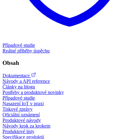
Případové studie
Reálné příběhy úspěchu
Obsah
Dokumentace
Návody a API reference
Články na blogu
Postřehy a produktové novinky
Případové studie
Nasazení IoT v praxi
Tiskové zprávy
Oficiální oznámení
Produktové návody
Návody krok za krokem
Produktové listy
Specifikace produktů