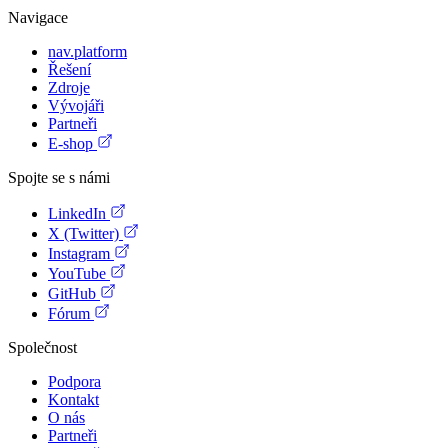
Navigace
nav.platform
Řešení
Zdroje
Vývojáři
Partneři
E-shop
Spojte se s námi
LinkedIn
X (Twitter)
Instagram
YouTube
GitHub
Fórum
Společnost
Podpora
Kontakt
O nás
Partneři