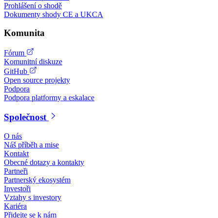
Prohlášení o shodě
Dokumenty shody CE a UKCA
Komunita
Fórum
Komunitní diskuze
GitHub
Open source projekty
Podpora
Podpora platformy a eskalace
Společnost
O nás
Náš příběh a mise
Kontakt
Obecné dotazy a kontakty
Partneři
Partnerský ekosystém
Investoři
Vztahy s investory
Kariéra
Přidejte se k nám