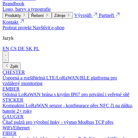
Brandbook
Logo, barvy a typografie
Vývojáři
Partneři
Produkty
Řešení
Zdroje
Kontakt
Probrat projekt
Navštívit e-shop
Jazyk
EN
CS
DE
SK
PL
Zpět
CHESTER
Úsporná a rozšiřitelná LTE/LoRaWAN/BLE platforma pro
vzdálený monitoring
EMBER
Odolná LoRaWAN brána s krytím IP67 pro privátní i veřejné sítě
STICKER
Kompaktní LoRaWAN senzor - konfigurace přes NFC či na dálku,
baterie 2+ roky
GAUGER
Čítač pulzů pro výrobní linky - výstup Modbus TCP přes
WiFi/Ethernet
FIBER