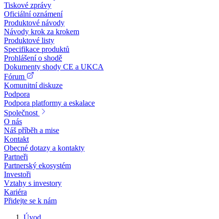
Tiskové zprávy
Oficiální oznámení
Produktové návody
Návody krok za krokem
Produktové listy
Specifikace produktů
Prohlášení o shodě
Dokumenty shody CE a UKCA
Fórum
Komunitní diskuze
Podpora
Podpora platformy a eskalace
Společnost
O nás
Náš příběh a mise
Kontakt
Obecné dotazy a kontakty
Partneři
Partnerský ekosystém
Investoři
Vztahy s investory
Kariéra
Přidejte se k nám
Úvod