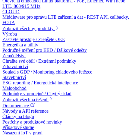
Otevřená embedded Linux platforma - PoE, Ethernet, WiFi nebo
LTE, 868/915 MHz
CLOUD
Middleware pro správu LTE zařízení a dat - REST API, callbacky,
FOTA
Zobrazit všechny produkty
Výroba
Zastavte prostoje / Zlepšete OEE
Energetika a utility
Podružné měření pro EED / Dálkové odečty
Zemědělství
Chraňte své obilí / Extrémní podmínky
Zdravotnictví
Soulad s GDP / Monitoring chladového řetězce
Stavebnictví
ESG reporting / Energetická inteligence
Maloobchod
Podmínky v prodejně / Chytrý sklad
Zobrazit všechna řešení
Dokumentace
Návody a API reference
Články na blogu
Postřehy a produktové novinky
Případové studie
Nasazení IoT v praxi