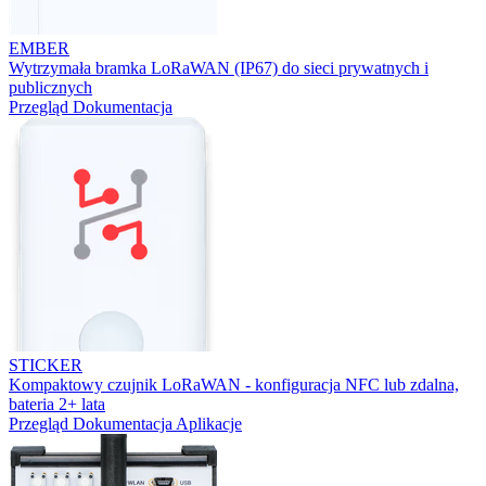
EMBER
Wytrzymała bramka LoRaWAN (IP67) do sieci prywatnych i
publicznych
Przegląd
Dokumentacja
STICKER
Kompaktowy czujnik LoRaWAN - konfiguracja NFC lub zdalna,
bateria 2+ lata
Przegląd
Dokumentacja
Aplikacje