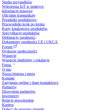
Studia przypadków
Wdrożenia IoT w praktyce
Informacje prasowe
Oficjalne komunikaty
Poradniki produktowe
Przewodniki krok po kroku
Karty katalogowe produktów
Specyfikacje produktów
Deklaracje zgodności
Dokumenty zgodności CE i UKCA
Forum
Dyskusje społeczności
Wsparcie
Wsparcie platformy i eskalacja
Firma
O nas
Nasza historia i misja
Kontakt
Zapytania ogólne i dane kontaktowe
Partnerzy
Ekosystem partnerów
Inwestorzy
Relacje inwestorskie
Kariera
Dołącz do naszego zespołu