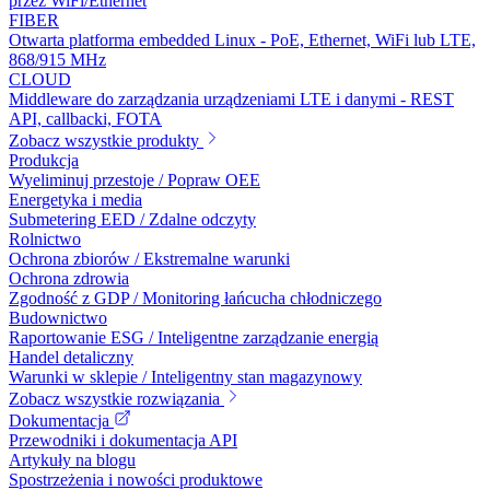
przez WiFi/Ethernet
FIBER
Otwarta platforma embedded Linux - PoE, Ethernet, WiFi lub LTE,
868/915 MHz
CLOUD
Middleware do zarządzania urządzeniami LTE i danymi - REST
API, callbacki, FOTA
Zobacz wszystkie produkty
Produkcja
Wyeliminuj przestoje / Popraw OEE
Energetyka i media
Submetering EED / Zdalne odczyty
Rolnictwo
Ochrona zbiorów / Ekstremalne warunki
Ochrona zdrowia
Zgodność z GDP / Monitoring łańcucha chłodniczego
Budownictwo
Raportowanie ESG / Inteligentne zarządzanie energią
Handel detaliczny
Warunki w sklepie / Inteligentny stan magazynowy
Zobacz wszystkie rozwiązania
Dokumentacja
Przewodniki i dokumentacja API
Artykuły na blogu
Spostrzeżenia i nowości produktowe