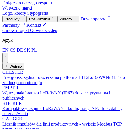
Dołącz do naszego zespołu
Wytyczne marki
Logo, kolory i typografia
Deweloperzy
Produkty
Rozwiązania
Zasoby
Partnerzy
Kontakt
Omów projekt
Odwiedź sklep
Język
EN
CS
DE
SK
PL
Wstecz
CHESTER
Energooszczędna, rozszerzalna platforma LTE/LoRaWAN/BLE do
zdalnego monitoringu
EMBER
Wytrzymała bramka LoRaWAN (IP67) do sieci prywatnych i
publicznych
STICKER
Kompaktowy czujnik LoRaWAN - konfiguracja NFC lub zdalna,
bateria 2+ lata
GAUGER
Licznik impulsów dla linii produkcyjnych - wyjście Modbus TCP