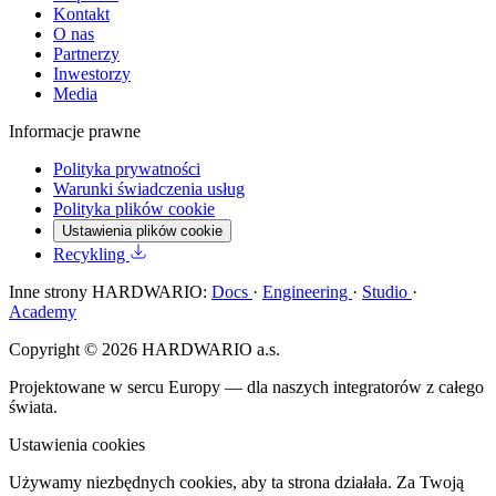
Kontakt
O nas
Partnerzy
Inwestorzy
Media
Informacje prawne
Polityka prywatności
Warunki świadczenia usług
Polityka plików cookie
Ustawienia plików cookie
Recykling
Inne strony HARDWARIO:
Docs
·
Engineering
·
Studio
·
Academy
Copyright © 2026 HARDWARIO a.s.
Projektowane w sercu Europy — dla naszych integratorów z całego
świata.
Ustawienia cookies
Używamy niezbędnych cookies, aby ta strona działała. Za Twoją