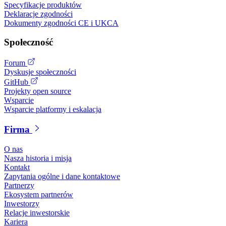
Specyfikacje produktów
Deklaracje zgodności
Dokumenty zgodności CE i UKCA
Społeczność
Forum
Dyskusje społeczności
GitHub
Projekty open source
Wsparcie
Wsparcie platformy i eskalacja
Firma
O nas
Nasza historia i misja
Kontakt
Zapytania ogólne i dane kontaktowe
Partnerzy
Ekosystem partnerów
Inwestorzy
Relacje inwestorskie
Kariera