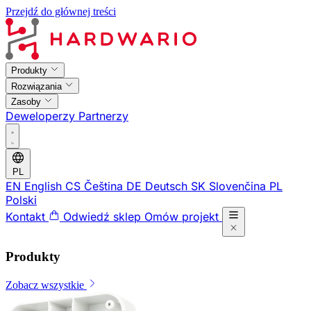
Przejdź do głównej treści
Produkty
Rozwiązania
Zasoby
Deweloperzy
Partnerzy
PL
EN
English
CS
Čeština
DE
Deutsch
SK
Slovenčina
PL
Polski
Kontakt
Odwiedź sklep
Omów projekt
Produkty
Zobacz wszystkie