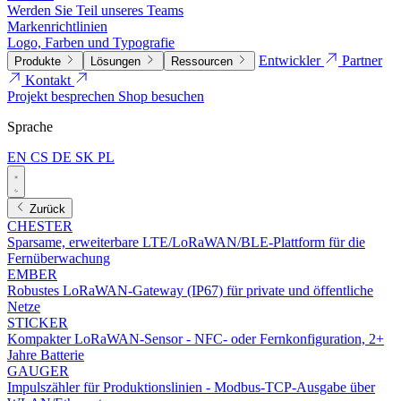
Werden Sie Teil unseres Teams
Markenrichtlinien
Logo, Farben und Typografie
Entwickler
Partner
Produkte
Lösungen
Ressourcen
Kontakt
Projekt besprechen
Shop besuchen
Sprache
EN
CS
DE
SK
PL
Zurück
CHESTER
Sparsame, erweiterbare LTE/LoRaWAN/BLE-Plattform für die
Fernüberwachung
EMBER
Robustes LoRaWAN-Gateway (IP67) für private und öffentliche
Netze
STICKER
Kompakter LoRaWAN-Sensor - NFC- oder Fernkonfiguration, 2+
Jahre Batterie
GAUGER
Impulszähler für Produktionslinien - Modbus-TCP-Ausgabe über