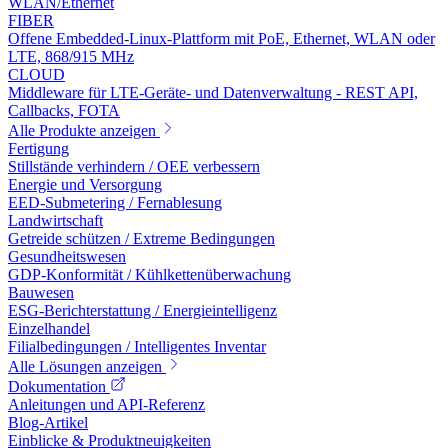
WLAN/Ethernet
FIBER
Offene Embedded-Linux-Plattform mit PoE, Ethernet, WLAN oder
LTE, 868/915 MHz
CLOUD
Middleware für LTE-Geräte- und Datenverwaltung - REST API,
Callbacks, FOTA
Alle Produkte anzeigen
Fertigung
Stillstände verhindern / OEE verbessern
Energie und Versorgung
EED-Submetering / Fernablesung
Landwirtschaft
Getreide schützen / Extreme Bedingungen
Gesundheitswesen
GDP-Konformität / Kühlkettenüberwachung
Bauwesen
ESG-Berichterstattung / Energieintelligenz
Einzelhandel
Filialbedingungen / Intelligentes Inventar
Alle Lösungen anzeigen
Dokumentation
Anleitungen und API-Referenz
Blog-Artikel
Einblicke & Produktneuigkeiten