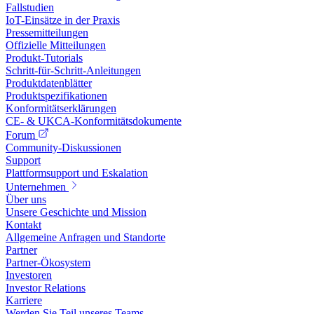
Fallstudien
IoT-Einsätze in der Praxis
Pressemitteilungen
Offizielle Mitteilungen
Produkt-Tutorials
Schritt-für-Schritt-Anleitungen
Produktdatenblätter
Produktspezifikationen
Konformitätserklärungen
CE- & UKCA-Konformitätsdokumente
Forum
Community-Diskussionen
Support
Plattformsupport und Eskalation
Unternehmen
Über uns
Unsere Geschichte und Mission
Kontakt
Allgemeine Anfragen und Standorte
Partner
Partner-Ökosystem
Investoren
Investor Relations
Karriere
Werden Sie Teil unseres Teams