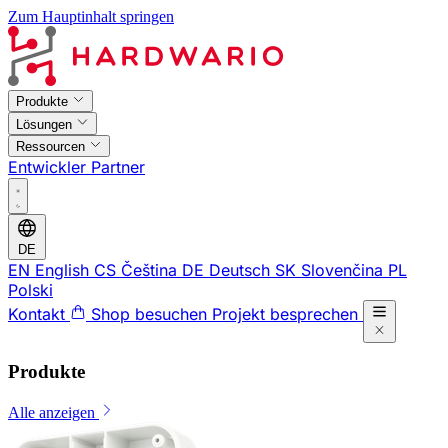
Zum Hauptinhalt springen
Produkte
Lösungen
Ressourcen
Entwickler
Partner
DE
EN
English
CS
Čeština
DE
Deutsch
SK
Slovenčina
PL
Polski
Kontakt
Shop besuchen
Projekt besprechen
Produkte
Alle anzeigen