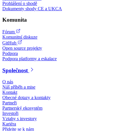
Prohlášení o shodě
Dokumenty shody CE a UKCA
Komunita
Fórum
Komunitní diskuze
GitHub
Open source projekty
Podpora
Podpora platformy a eskalace
Společnost
O nás
Náš příběh a mise
Kontakt
Obecné dotazy a kontakty
Partneři
Partnerský ekosystém
Investoři
Vztahy s investory
Kariéra
Přidejte se k nám