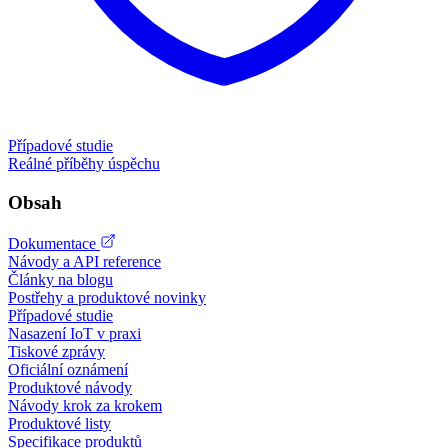
Případové studie
Reálné příběhy úspěchu
Obsah
Dokumentace
Návody a API reference
Články na blogu
Postřehy a produktové novinky
Případové studie
Nasazení IoT v praxi
Tiskové zprávy
Oficiální oznámení
Produktové návody
Návody krok za krokem
Produktové listy
Specifikace produktů