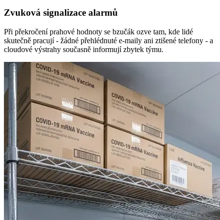
Zvuková signalizace alarmů
Při překročení prahové hodnoty se bzučák ozve tam, kde lidé
skutečně pracují - žádné přehlédnuté e-maily ani ztišené telefony - a
cloudové výstrahy současně informují zbytek týmu.