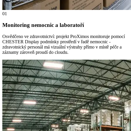
01
Monitoring nemocnic a laboratoří
Osvědčeno ve zdravotnictví: projekt ProXimos monitoruje pomocí
CHESTER Display podmínky prostředí v řadě nemocnic -
zdravotnický personál má vizuální výstrahy přímo v místě péče a
záznamy zároveň proudí do cloudu.