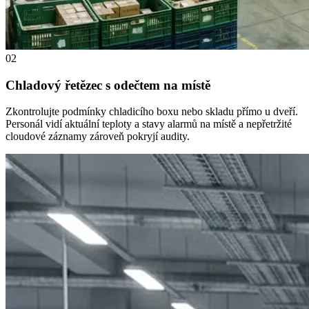
02
Chladový řetězec s odečtem na místě
Zkontrolujte podmínky chladicího boxu nebo skladu přímo u dveří.
Personál vidí aktuální teploty a stavy alarmů na místě a nepřetržité
cloudové záznamy zároveň pokryjí audity.