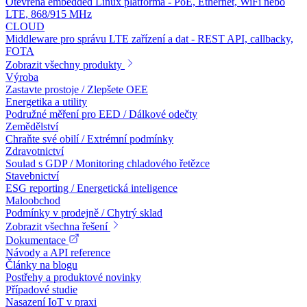
Otevřená embedded Linux platforma - PoE, Ethernet, WiFi nebo
LTE, 868/915 MHz
CLOUD
Middleware pro správu LTE zařízení a dat - REST API, callbacky,
FOTA
Zobrazit všechny produkty
Výroba
Zastavte prostoje / Zlepšete OEE
Energetika a utility
Podružné měření pro EED / Dálkové odečty
Zemědělství
Chraňte své obilí / Extrémní podmínky
Zdravotnictví
Soulad s GDP / Monitoring chladového řetězce
Stavebnictví
ESG reporting / Energetická inteligence
Maloobchod
Podmínky v prodejně / Chytrý sklad
Zobrazit všechna řešení
Dokumentace
Návody a API reference
Články na blogu
Postřehy a produktové novinky
Případové studie
Nasazení IoT v praxi