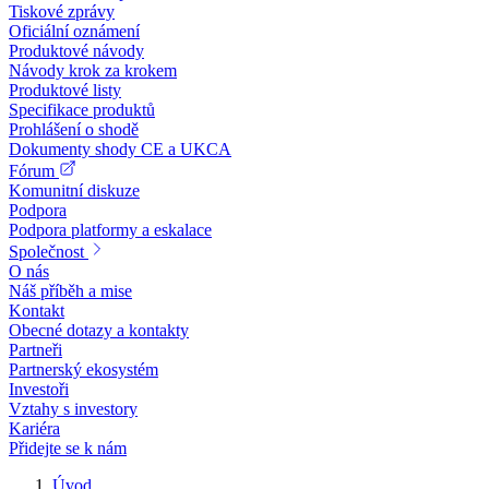
Tiskové zprávy
Oficiální oznámení
Produktové návody
Návody krok za krokem
Produktové listy
Specifikace produktů
Prohlášení o shodě
Dokumenty shody CE a UKCA
Fórum
Komunitní diskuze
Podpora
Podpora platformy a eskalace
Společnost
O nás
Náš příběh a mise
Kontakt
Obecné dotazy a kontakty
Partneři
Partnerský ekosystém
Investoři
Vztahy s investory
Kariéra
Přidejte se k nám
Úvod