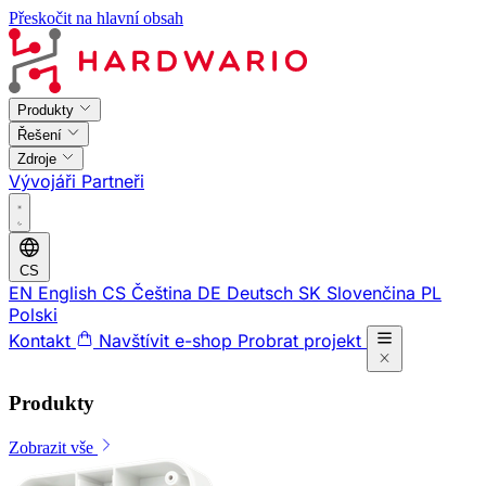
Přeskočit na hlavní obsah
Produkty
Řešení
Zdroje
Vývojáři
Partneři
CS
EN
English
CS
Čeština
DE
Deutsch
SK
Slovenčina
PL
Polski
Kontakt
Navštívit e-shop
Probrat projekt
Produkty
Zobrazit vše