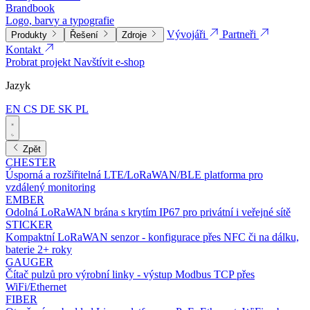
Brandbook
Logo, barvy a typografie
Vývojáři
Partneři
Produkty
Řešení
Zdroje
Kontakt
Probrat projekt
Navštívit e-shop
Jazyk
EN
CS
DE
SK
PL
Zpět
CHESTER
Úsporná a rozšiřitelná LTE/LoRaWAN/BLE platforma pro
vzdálený monitoring
EMBER
Odolná LoRaWAN brána s krytím IP67 pro privátní i veřejné sítě
STICKER
Kompaktní LoRaWAN senzor - konfigurace přes NFC či na dálku,
baterie 2+ roky
GAUGER
Čítač pulzů pro výrobní linky - výstup Modbus TCP přes
WiFi/Ethernet
FIBER