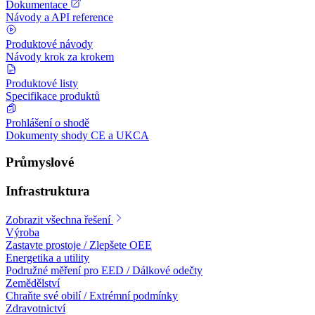
Dokumentace
Návody a API reference
Produktové návody
Návody krok za krokem
Produktové listy
Specifikace produktů
Prohlášení o shodě
Dokumenty shody CE a UKCA
Průmyslové
Infrastruktura
Zobrazit všechna řešení
Výroba
Zastavte prostoje / Zlepšete OEE
Energetika a utility
Podružné měření pro EED / Dálkové odečty
Zemědělství
Chraňte své obilí / Extrémní podmínky
Zdravotnictví