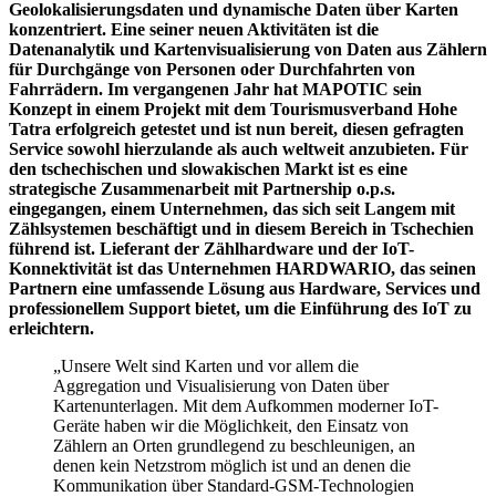
Geolokalisierungsdaten und dynamische Daten über Karten
konzentriert. Eine seiner neuen Aktivitäten ist die
Datenanalytik und Kartenvisualisierung von Daten aus Zählern
für Durchgänge von Personen oder Durchfahrten von
Fahrrädern. Im vergangenen Jahr hat MAPOTIC sein
Konzept in einem Projekt mit dem Tourismusverband Hohe
Tatra erfolgreich getestet und ist nun bereit, diesen gefragten
Service sowohl hierzulande als auch weltweit anzubieten. Für
den tschechischen und slowakischen Markt ist es eine
strategische Zusammenarbeit mit Partnership o.p.s.
eingegangen, einem Unternehmen, das sich seit Langem mit
Zählsystemen beschäftigt und in diesem Bereich in Tschechien
führend ist. Lieferant der Zählhardware und der IoT-
Konnektivität ist das Unternehmen HARDWARIO, das seinen
Partnern eine umfassende Lösung aus Hardware, Services und
professionellem Support bietet, um die Einführung des IoT zu
erleichtern.
„Unsere Welt sind Karten und vor allem die
Aggregation und Visualisierung von Daten über
Kartenunterlagen. Mit dem Aufkommen moderner IoT-
Geräte haben wir die Möglichkeit, den Einsatz von
Zählern an Orten grundlegend zu beschleunigen, an
denen kein Netzstrom möglich ist und an denen die
Kommunikation über Standard-GSM-Technologien