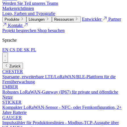
Werden Sie Teil unseres Teams
Markenrichtlinien
Logo, Farben und Typografie
Entwickler
Partner
Produkte
Lösungen
Ressourcen
Kontakt
Projekt besprechen
Shop besuchen
Sprache
EN
CS
DE
SK
PL
Zurück
CHESTER
Sparsame, erweiterbare LTE/LoRaWAN/BLE-Plattform für die
Fernüberwachung
EMBER
Robustes LoRaWAN-Gateway (IP67) für private und öffentliche
Netze
STICKER
Kompakter LoRaWAN-Sensor - NFC- oder Fernkonfiguration, 2+
Jahre Batterie
GAUGER
Impulszähler für Produktionslinien - Modbus-TCP-Ausgabe über