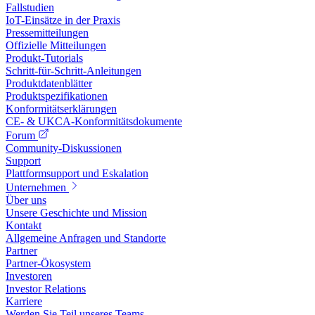
Fallstudien
IoT-Einsätze in der Praxis
Pressemitteilungen
Offizielle Mitteilungen
Produkt-Tutorials
Schritt-für-Schritt-Anleitungen
Produktdatenblätter
Produktspezifikationen
Konformitätserklärungen
CE- & UKCA-Konformitätsdokumente
Forum
Community-Diskussionen
Support
Plattformsupport und Eskalation
Unternehmen
Über uns
Unsere Geschichte und Mission
Kontakt
Allgemeine Anfragen und Standorte
Partner
Partner-Ökosystem
Investoren
Investor Relations
Karriere
Werden Sie Teil unseres Teams