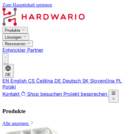
Zum Hauptinhalt springen
Produkte
Lösungen
Ressourcen
Entwickler
Partner
DE
EN
English
CS
Čeština
DE
Deutsch
SK
Slovenčina
PL
Polski
Kontakt
Shop besuchen
Projekt besprechen
Produkte
Alle anzeigen