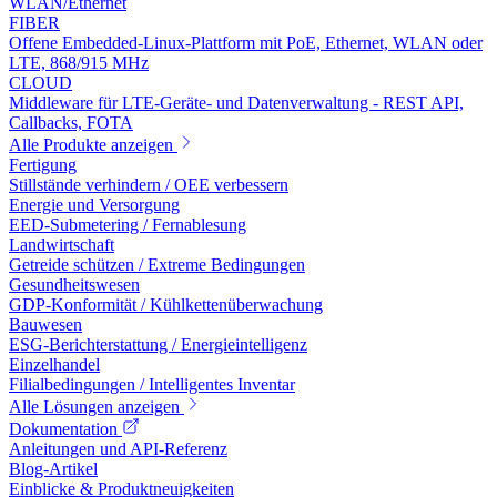
WLAN/Ethernet
FIBER
Offene Embedded-Linux-Plattform mit PoE, Ethernet, WLAN oder
LTE, 868/915 MHz
CLOUD
Middleware für LTE-Geräte- und Datenverwaltung - REST API,
Callbacks, FOTA
Alle Produkte anzeigen
Fertigung
Stillstände verhindern / OEE verbessern
Energie und Versorgung
EED-Submetering / Fernablesung
Landwirtschaft
Getreide schützen / Extreme Bedingungen
Gesundheitswesen
GDP-Konformität / Kühlkettenüberwachung
Bauwesen
ESG-Berichterstattung / Energieintelligenz
Einzelhandel
Filialbedingungen / Intelligentes Inventar
Alle Lösungen anzeigen
Dokumentation
Anleitungen und API-Referenz
Blog-Artikel
Einblicke & Produktneuigkeiten