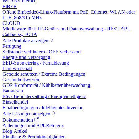
WLAN/Ethernet
FIBER
Offene Embedded-Linux-Plattform mit PoE, Ethernet, WLAN oder
LTE, 868/915 MHz
CLOUD
Middleware für LTE-Geräte- und Datenverwaltung - REST API,
Callbacks, FOTA
Alle Produkte anzeigen
Fertigung
Stillstände verhindern / OEE verbessern
Energie und Versorgung
EED-Submetering / Fernablesung
Landwirtschaft
Getreide schützen / Extreme Bedingungen
Gesundheitswesen
GDP-Konformität / Kühlkettenüberwachung
Bauwesen
ESG-Berichterstattung / Energieintelligenz
Einzelhandel
Filialbedingungen / Intelligentes Inventar
Alle Lösungen anzeigen
Dokumentation
Anleitungen und API-Referenz
Blog-Artikel
Einblicke & Produktneuigkeiten