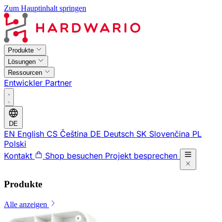
Zum Hauptinhalt springen
Produkte
Lösungen
Ressourcen
Entwickler
Partner
DE
EN
English
CS
Čeština
DE
Deutsch
SK
Slovenčina
PL
Polski
Kontakt
Shop besuchen
Projekt besprechen
Produkte
Alle anzeigen