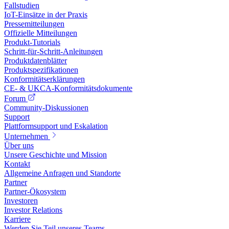
Fallstudien
IoT-Einsätze in der Praxis
Pressemitteilungen
Offizielle Mitteilungen
Produkt-Tutorials
Schritt-für-Schritt-Anleitungen
Produktdatenblätter
Produktspezifikationen
Konformitätserklärungen
CE- & UKCA-Konformitätsdokumente
Forum
Community-Diskussionen
Support
Plattformsupport und Eskalation
Unternehmen
Über uns
Unsere Geschichte und Mission
Kontakt
Allgemeine Anfragen und Standorte
Partner
Partner-Ökosystem
Investoren
Investor Relations
Karriere
Werden Sie Teil unseres Teams