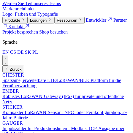
Werden Sie Teil unseres Teams
Markenrichtlinien
Logo, Farben und Typografie
Entwickler
Partner
Produkte
Lösungen
Ressourcen
Kontakt
Projekt besprechen
Shop besuchen
Sprache
EN
CS
DE
SK
PL
Zurück
CHESTER
Sparsame, erweiterbare LTE/LoRaWAN/BLE-Plattform für die
Fernüberwachung
EMBER
Robustes LoRaWAN-Gateway (IP67) für private und öffentliche
Netze
STICKER
Kompakter LoRaWAN-Sensor - NFC- oder Fernkonfiguration, 2+
Jahre Batterie
GAUGER
Impulszähler für Produktionslinien - Modbus-TCP-Ausgabe über