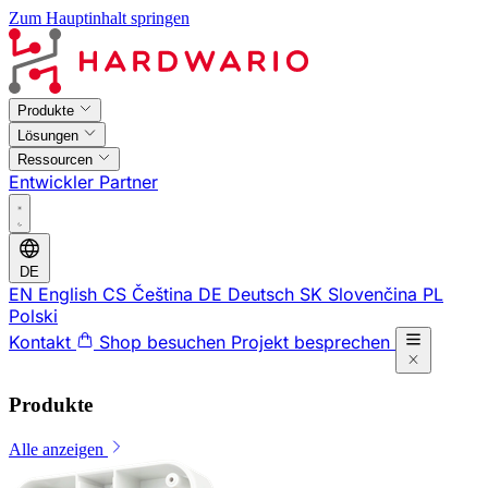
Zum Hauptinhalt springen
Produkte
Lösungen
Ressourcen
Entwickler
Partner
DE
EN
English
CS
Čeština
DE
Deutsch
SK
Slovenčina
PL
Polski
Kontakt
Shop besuchen
Projekt besprechen
Produkte
Alle anzeigen