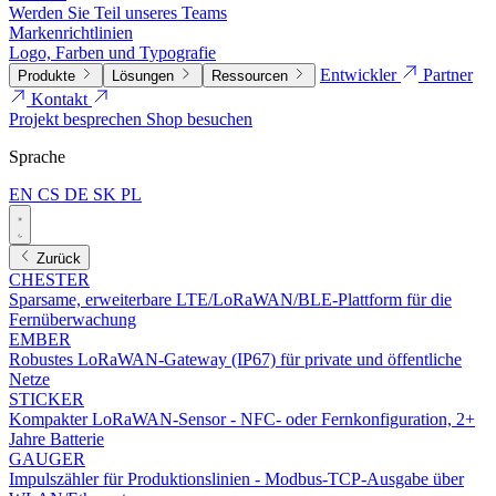
Werden Sie Teil unseres Teams
Markenrichtlinien
Logo, Farben und Typografie
Entwickler
Partner
Produkte
Lösungen
Ressourcen
Kontakt
Projekt besprechen
Shop besuchen
Sprache
EN
CS
DE
SK
PL
Zurück
CHESTER
Sparsame, erweiterbare LTE/LoRaWAN/BLE-Plattform für die
Fernüberwachung
EMBER
Robustes LoRaWAN-Gateway (IP67) für private und öffentliche
Netze
STICKER
Kompakter LoRaWAN-Sensor - NFC- oder Fernkonfiguration, 2+
Jahre Batterie
GAUGER
Impulszähler für Produktionslinien - Modbus-TCP-Ausgabe über