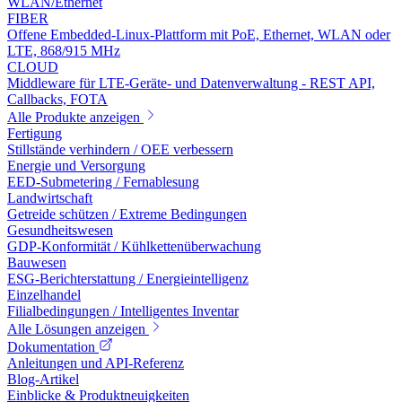
WLAN/Ethernet
FIBER
Offene Embedded-Linux-Plattform mit PoE, Ethernet, WLAN oder
LTE, 868/915 MHz
CLOUD
Middleware für LTE-Geräte- und Datenverwaltung - REST API,
Callbacks, FOTA
Alle Produkte anzeigen
Fertigung
Stillstände verhindern / OEE verbessern
Energie und Versorgung
EED-Submetering / Fernablesung
Landwirtschaft
Getreide schützen / Extreme Bedingungen
Gesundheitswesen
GDP-Konformität / Kühlkettenüberwachung
Bauwesen
ESG-Berichterstattung / Energieintelligenz
Einzelhandel
Filialbedingungen / Intelligentes Inventar
Alle Lösungen anzeigen
Dokumentation
Anleitungen und API-Referenz
Blog-Artikel
Einblicke & Produktneuigkeiten