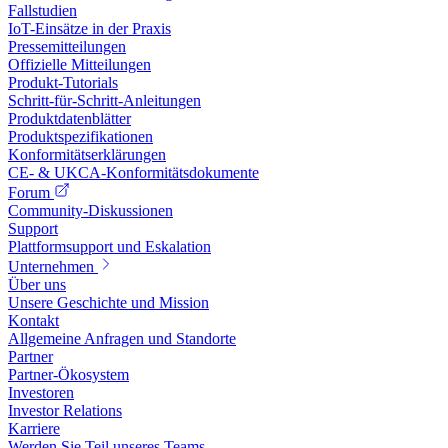
Fallstudien
IoT-Einsätze in der Praxis
Pressemitteilungen
Offizielle Mitteilungen
Produkt-Tutorials
Schritt-für-Schritt-Anleitungen
Produktdatenblätter
Produktspezifikationen
Konformitätserklärungen
CE- & UKCA-Konformitätsdokumente
Forum
Community-Diskussionen
Support
Plattformsupport und Eskalation
Unternehmen
Über uns
Unsere Geschichte und Mission
Kontakt
Allgemeine Anfragen und Standorte
Partner
Partner-Ökosystem
Investoren
Investor Relations
Karriere
Werden Sie Teil unseres Teams