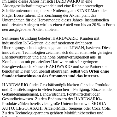
Im Laufe dieses Jahres hat sich HARDWARIO in eine
Aktiengesellschaft umgewandelt und eine Reihe notwendiger
Schritte unternommen, die zur Notierung am START-Markt der
Prager Börse führen. Die Zeichnung der Aktien plant das
Unternehmen für die Herbstmonate dieses Jahres. Institutionellen
und privaten Anlegern wird es einen Anteil von bis zu 20 % in Form
neu ausgegebener Aktien anbieten.
Seit seiner Gründung beliefert HARDWARIO Kunden mit
industriellen IoT-Geräten, die auf modernen drahtlosen
Übertragungstechnologien, sogenannten LPWAN, basieren. Diese
innovativen Technologien zeichnen sich durch einen sehr geringen
Energieverbrauch und eine hohe Signalverfügbarkeit aus. In
Kombination mit proprietärer Hardware mit sehr geringem
Energieverbrauch können HARDWARIO und seine Partner die
benötigten Daten von überall übertragen,
selbst von Orten ohne
Standardanschluss an das Stromnetz und das Internet.
HARDWARIO findet Geschäftsmöglichkeiten für seine Produkte
und Dienstleistungen in vielen Branchen – Fertigung, Einzelhandel,
Gebäudemanagement, Landwirtschaft, Forstwirtschaft oder
Gesundheitswesen. Zu den Endnutzern der HARDWARIO-
Produkte zählen bereits viele große Unternehmen wie ŠKODA
AUTO, LEGO, ASAHI, ArcelorMittal, Siemens oder Coca-Cola.
Zu den Technologiepartnern gehören Mobilfunkbetreiber und