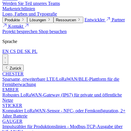
Werden Sie Teil unseres Teams
Markenrichtlinien
Logo, Farben und Typografie
Entwickler
Partner
Produkte
Lösungen
Ressourcen
Kontakt
Projekt besprechen
Shop besuchen
Sprache
EN
CS
DE
SK
PL
Zurück
CHESTER
Sparsame, erweiterbare LTE/LoRaWAN/BLE-Plattform für die
Fernüberwachung
EMBER
Robustes LoRaWAN-Gateway (IP67) für private und öffentliche
Netze
STICKER
Kompakter LoRaWAN-Sensor - NFC- oder Fernkonfiguration, 2+
Jahre Batterie
GAUGER
Impulszähler für Produktionslinien - Modbus-TCP-Ausgabe über