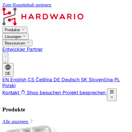
Zum Hauptinhalt springen
Produkte
Lösungen
Ressourcen
Entwickler
Partner
DE
EN
English
CS
Čeština
DE
Deutsch
SK
Slovenčina
PL
Polski
Kontakt
Shop besuchen
Projekt besprechen
Produkte
Alle anzeigen