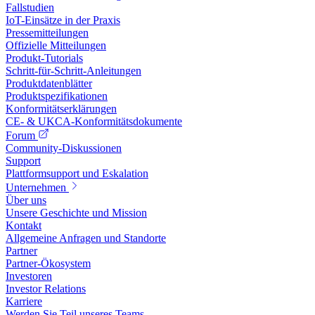
Fallstudien
IoT-Einsätze in der Praxis
Pressemitteilungen
Offizielle Mitteilungen
Produkt-Tutorials
Schritt-für-Schritt-Anleitungen
Produktdatenblätter
Produktspezifikationen
Konformitätserklärungen
CE- & UKCA-Konformitätsdokumente
Forum
Community-Diskussionen
Support
Plattformsupport und Eskalation
Unternehmen
Über uns
Unsere Geschichte und Mission
Kontakt
Allgemeine Anfragen und Standorte
Partner
Partner-Ökosystem
Investoren
Investor Relations
Karriere
Werden Sie Teil unseres Teams