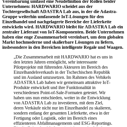
Vereinbarung umfasst eine Neudefinition der Rollen beider
Unternehmen: HARDWARIO scheidet aus der
Tochtergesellschaft ADASTRA Lab aus, in der die Adastra-
Gruppe weiterhin umfassende IoT-Lösungen für den
Einzelhandel und nachgelagerte Bereiche der Lieferkette
entwickeln wird. HARDWARIO bleibt für ADASTRA Lab ein
zentraler Lieferant von IoT-Komponenten. Beide Unternehmen
haben eine enge Zusammenarbeit vereinbart, um dem globalen
Markt hochmoderne und skalierbare Lösungen zu liefern,
insbesondere in den Bereichen intelligente Regale und Waagen.
„Die Zusammenarbeit mit HARDWARIO hat es uns in
den letzten Jahren ermöglicht, sehr interessante
Pilotprojekte mit führenden Akteuren im Bereich des
Einzelhandelsverkaufs in der Tschechischen Republik
und im Ausland umzusetzen. Im Rahmen des Vehikels
ADASTRA Lab haben wir gemeinsam attraktive IoT-
Produkte entwickelt und ihre Funktionalität in
verschiedenen Point-of-Sale-Formaten getestet. Wir
haben uns nun entschieden, weiter in die Entwicklung
von ADASTRA Lab zu investieren, mit dem Ziel,
deren Verkäufe nicht nur im Einzelhandel zu skalieren,
sondern entlang der gesamten Lieferkette, etwa in der
Fertigung oder Logistik, oder im Bereich eines
effizienteren Abfallmanagements und ESG-Reportings.