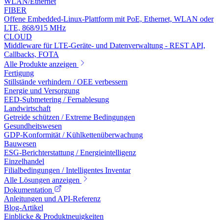
WLAN/Ethernet
FIBER
Offene Embedded-Linux-Plattform mit PoE, Ethernet, WLAN oder
LTE, 868/915 MHz
CLOUD
Middleware für LTE-Geräte- und Datenverwaltung - REST API,
Callbacks, FOTA
Alle Produkte anzeigen
Fertigung
Stillstände verhindern / OEE verbessern
Energie und Versorgung
EED-Submetering / Fernablesung
Landwirtschaft
Getreide schützen / Extreme Bedingungen
Gesundheitswesen
GDP-Konformität / Kühlkettenüberwachung
Bauwesen
ESG-Berichterstattung / Energieintelligenz
Einzelhandel
Filialbedingungen / Intelligentes Inventar
Alle Lösungen anzeigen
Dokumentation
Anleitungen und API-Referenz
Blog-Artikel
Einblicke & Produktneuigkeiten