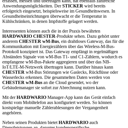
erfassen, messen und übertragen kann, hat ebenfalls zahlreiche
Anwendungsmöglichkeiten. Der
STICKER
wird bereits
erfolgreich eingesetzt, beispielsweise im Gesundheitswesen. In
Gesundheitseinrichtungen überwacht er die Temperatur in
Kühlschränken, in denen Impfstoffe gelagert werden.
Interessenten können auch die in der Praxis bewährten
HARDWARIO CHESTER
-Produkte sehen. Dazu gehört unter
anderem
CHESTER wM-Bus
, ein drahtloses Gateway, das für die
Kommunikation mit Energiezählern über das Wireless-M-Bus-
Protokoll konzipiert ist. Das Gateway empfängt in regelmäßigen
Abständen Signale von wM-Bus T1- und C1-Zählern, wodurch es
empfangene wM-Bus-Pakete aggregieren und über das NB-
IoT/LTE-M-Netzwerk übertragen kann. Darüber hinaus kann
CHESTER
wM-Bus Störungen wie Gaslecks, Rückflüsse oder
Wasserlecks erkennen. Die gesammelten Daten werden von
CHESTER wM-Bus
an die Cloud gesendet, wo der
Gebäudemanager sie sofort zur Abrechnung nutzen kann.
Mit der
HARDWARIO
Manager-App kann das Gerät einfach
direkt vom Mobiltelefon aus konfiguriert werden. So können
kostspielige manuelle Zählerablesungen der Vergangenheit
angehören.
Neben seinen Produkten bietet
HARDWARIO
auch
Dienstleistungen an, darunter kundenspezifische