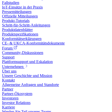
Fallstudien
IoT-Einsätze in der Praxis
Pressemitteilungen
Offizielle Mitteilungen
Produkt-Tutorials
Schritt-für-Schritt-Anleitungen
Produktdatenblätter
Produktspezifikationen
Konformitätserklärungen
CE- & UKCA-Konformitätsdokumente
Forum
Community-Diskussionen
Support
Plattformsupport und Eskalation
Unternehmen
Über uns
Unsere Geschichte und Mission
Kontakt
Allgemeine Anfragen und Standorte
Partner
Partner-Ökosystem
Investoren
Investor Relations
Karriere
Werden Sie Teil unseres Teams