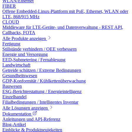
WLAN/Ethernet
FIBER
Offene Embedded-Linux-Plattform mit PoE, Ethernet, WLAN oder
LTE, 868/915 MHz
CLOUD
Middleware für LTE-Geräte- und Datenverwaltung - REST API,
Callbacks, FOTA
Alle Produkte anzeigen
Fertigung
Stillstände verhindern / OEE verbessern
Energie und Versorgung
EED-Submetering / Fernablesung
Landwirtschaft
Getreide schützen / Extreme Bedingungen
Gesundheitswesen
GDP-Konformität / Kühlkettenüberwachung
Bauwesen
ESG-Berichterstattung / Energieintelligenz
Einzelhandel
Filialbedingungen / Intelligentes Inventar
Alle Lösungen anzeigen
Dokumentation
Anleitungen und API-Referenz
Blog-Artikel
Einblicke & Produktneuigkeiten