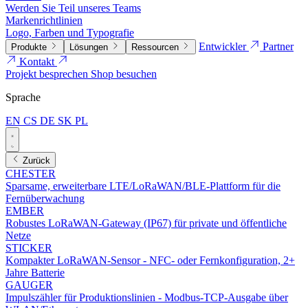
Werden Sie Teil unseres Teams
Markenrichtlinien
Logo, Farben und Typografie
Entwickler
Partner
Produkte
Lösungen
Ressourcen
Kontakt
Projekt besprechen
Shop besuchen
Sprache
EN
CS
DE
SK
PL
Zurück
CHESTER
Sparsame, erweiterbare LTE/LoRaWAN/BLE-Plattform für die
Fernüberwachung
EMBER
Robustes LoRaWAN-Gateway (IP67) für private und öffentliche
Netze
STICKER
Kompakter LoRaWAN-Sensor - NFC- oder Fernkonfiguration, 2+
Jahre Batterie
GAUGER
Impulszähler für Produktionslinien - Modbus-TCP-Ausgabe über