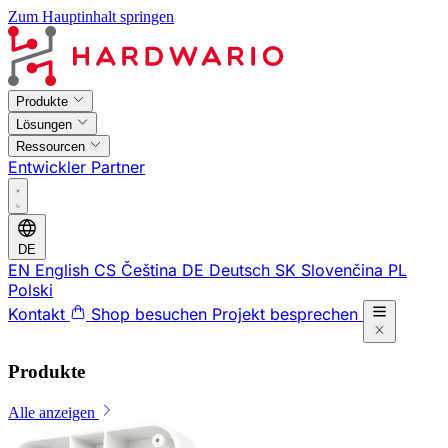
Zum Hauptinhalt springen
Produkte
Lösungen
Ressourcen
Entwickler
Partner
DE
EN
English
CS
Čeština
DE
Deutsch
SK
Slovenčina
PL
Polski
Kontakt
Shop besuchen
Projekt besprechen
Produkte
Alle anzeigen