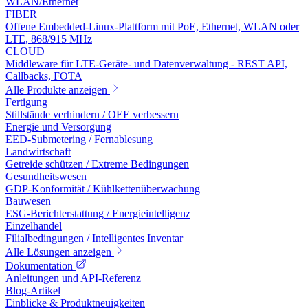
WLAN/Ethernet
FIBER
Offene Embedded-Linux-Plattform mit PoE, Ethernet, WLAN oder
LTE, 868/915 MHz
CLOUD
Middleware für LTE-Geräte- und Datenverwaltung - REST API,
Callbacks, FOTA
Alle Produkte anzeigen
Fertigung
Stillstände verhindern / OEE verbessern
Energie und Versorgung
EED-Submetering / Fernablesung
Landwirtschaft
Getreide schützen / Extreme Bedingungen
Gesundheitswesen
GDP-Konformität / Kühlkettenüberwachung
Bauwesen
ESG-Berichterstattung / Energieintelligenz
Einzelhandel
Filialbedingungen / Intelligentes Inventar
Alle Lösungen anzeigen
Dokumentation
Anleitungen und API-Referenz
Blog-Artikel
Einblicke & Produktneuigkeiten