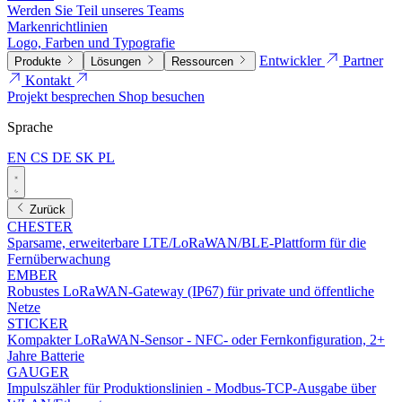
Werden Sie Teil unseres Teams
Markenrichtlinien
Logo, Farben und Typografie
Entwickler
Partner
Produkte
Lösungen
Ressourcen
Kontakt
Projekt besprechen
Shop besuchen
Sprache
EN
CS
DE
SK
PL
Zurück
CHESTER
Sparsame, erweiterbare LTE/LoRaWAN/BLE-Plattform für die
Fernüberwachung
EMBER
Robustes LoRaWAN-Gateway (IP67) für private und öffentliche
Netze
STICKER
Kompakter LoRaWAN-Sensor - NFC- oder Fernkonfiguration, 2+
Jahre Batterie
GAUGER
Impulszähler für Produktionslinien - Modbus-TCP-Ausgabe über