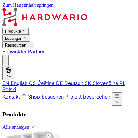
Zum Hauptinhalt springen
Produkte
Lösungen
Ressourcen
Entwickler
Partner
DE
EN
English
CS
Čeština
DE
Deutsch
SK
Slovenčina
PL
Polski
Kontakt
Shop besuchen
Projekt besprechen
Produkte
Alle anzeigen