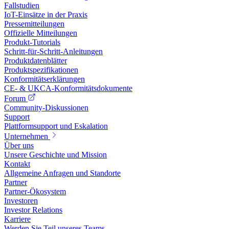
Fallstudien
IoT-Einsätze in der Praxis
Pressemitteilungen
Offizielle Mitteilungen
Produkt-Tutorials
Schritt-für-Schritt-Anleitungen
Produktdatenblätter
Produktspezifikationen
Konformitätserklärungen
CE- & UKCA-Konformitätsdokumente
Forum
Community-Diskussionen
Support
Plattformsupport und Eskalation
Unternehmen
Über uns
Unsere Geschichte und Mission
Kontakt
Allgemeine Anfragen und Standorte
Partner
Partner-Ökosystem
Investoren
Investor Relations
Karriere
Werden Sie Teil unseres Teams