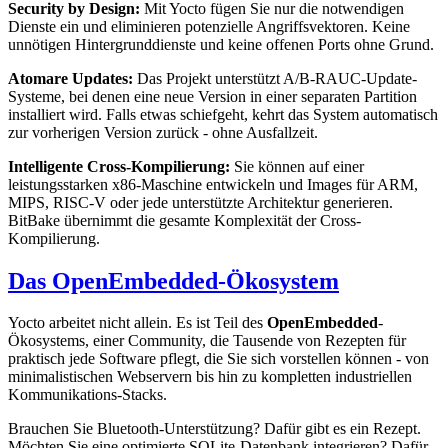
Security by Design:
Mit Yocto fügen Sie nur die notwendigen
Dienste ein und eliminieren potenzielle Angriffsvektoren. Keine
unnötigen Hintergrunddienste und keine offenen Ports ohne Grund.
Atomare Updates:
Das Projekt unterstützt A/B-RAUC-Update-
Systeme, bei denen eine neue Version in einer separaten Partition
installiert wird. Falls etwas schiefgeht, kehrt das System automatisch
zur vorherigen Version zurück - ohne Ausfallzeit.
Intelligente Cross-Kompilierung:
Sie können auf einer
leistungsstarken x86-Maschine entwickeln und Images für ARM,
MIPS, RISC-V oder jede unterstützte Architektur generieren.
BitBake übernimmt die gesamte Komplexität der Cross-
Kompilierung.
Das OpenEmbedded-Ökosystem
Yocto arbeitet nicht allein. Es ist Teil des
OpenEmbedded
-
Ökosystems, einer Community, die Tausende von Rezepten für
praktisch jede Software pflegt, die Sie sich vorstellen können - von
minimalistischen Webservern bis hin zu kompletten industriellen
Kommunikations-Stacks.
Brauchen Sie Bluetooth-Unterstützung? Dafür gibt es ein Rezept.
Möchten Sie eine optimierte SQLite-Datenbank integrieren? Dafür