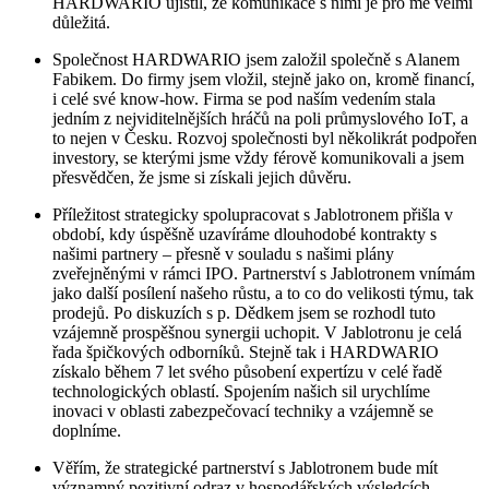
HARDWARIO ujistil, že komunikace s nimi je pro mě velmi
důležitá.
Společnost HARDWARIO jsem založil společně s Alanem
Fabikem. Do firmy jsem vložil, stejně jako on, kromě financí,
i celé své know-how. Firma se pod naším vedením stala
jedním z nejviditelnějších hráčů na poli průmyslového IoT, a
to nejen v Česku. Rozvoj společnosti byl několikrát podpořen
investory, se kterými jsme vždy férově komunikovali a jsem
přesvědčen, že jsme si získali jejich důvěru.
Příležitost strategicky spolupracovat s Jablotronem přišla v
období, kdy úspěšně uzavíráme dlouhodobé kontrakty s
našimi partnery – přesně v souladu s našimi plány
zveřejněnými v rámci IPO. Partnerství s Jablotronem vnímám
jako další posílení našeho růstu, a to co do velikosti týmu, tak
prodejů. Po diskuzích s p. Dědkem jsem se rozhodl tuto
vzájemně prospěšnou synergii uchopit. V Jablotronu je celá
řada špičkových odborníků. Stejně tak i HARDWARIO
získalo během 7 let svého působení expertízu v celé řadě
technologických oblastí. Spojením našich sil urychlíme
inovaci v oblasti zabezpečovací techniky a vzájemně se
doplníme.
Věřím, že strategické partnerství s Jablotronem bude mít
významný pozitivní odraz v hospodářských výsledcích