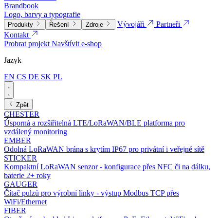
Brandbook
Logo, barvy a typografie
Vývojáři
Partneři
Produkty
Řešení
Zdroje
Kontakt
Probrat projekt
Navštívit e-shop
Jazyk
EN
CS
DE
SK
PL
Zpět
CHESTER
Úsporná a rozšiřitelná LTE/LoRaWAN/BLE platforma pro
vzdálený monitoring
EMBER
Odolná LoRaWAN brána s krytím IP67 pro privátní i veřejné sítě
STICKER
Kompaktní LoRaWAN senzor - konfigurace přes NFC či na dálku,
baterie 2+ roky
GAUGER
Čítač pulzů pro výrobní linky - výstup Modbus TCP přes
WiFi/Ethernet
FIBER