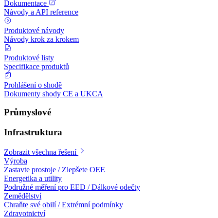
Dokumentace
Návody a API reference
Produktové návody
Návody krok za krokem
Produktové listy
Specifikace produktů
Prohlášení o shodě
Dokumenty shody CE a UKCA
Průmyslové
Infrastruktura
Zobrazit všechna řešení
Výroba
Zastavte prostoje / Zlepšete OEE
Energetika a utility
Podružné měření pro EED / Dálkové odečty
Zemědělství
Chraňte své obilí / Extrémní podmínky
Zdravotnictví