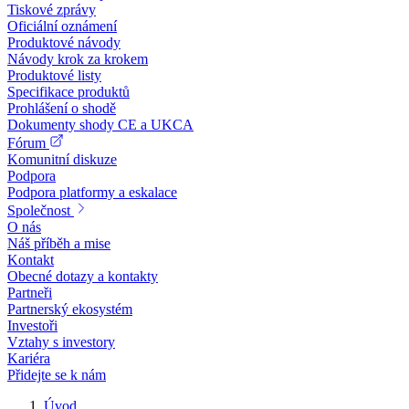
Tiskové zprávy
Oficiální oznámení
Produktové návody
Návody krok za krokem
Produktové listy
Specifikace produktů
Prohlášení o shodě
Dokumenty shody CE a UKCA
Fórum
Komunitní diskuze
Podpora
Podpora platformy a eskalace
Společnost
O nás
Náš příběh a mise
Kontakt
Obecné dotazy a kontakty
Partneři
Partnerský ekosystém
Investoři
Vztahy s investory
Kariéra
Přidejte se k nám
Úvod