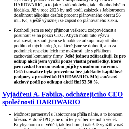
HARDWARIO, a to jak z krátkodobého, tak i dlouhodobého
hlediska. Již v roce 2023 by měl podíl zakázek s Jablotronem
dosáhnout několika desítek procent plánovaného obratu 56
mil. Kč, a ještě výrazněji se zapsat do plánovaného zisku.
Rozhodl jsem se tedy přijmout veškerou zodpovědnost a
posunout se na pozici CEO. Abych mohl tuto výzvu
realizovat, rozhodl jsem se k nabídce odkupu majoritního
podílu od mých kolegů, na které jsme se dohodli, a to za
podmínek respektujících mé možnosti, ale s příslibem
zachování kontinuity firmy.
Ještě jednou zdůrazňuji, že pro
odkup akcií jsem využil pouze vlastní prostředky, které
jsem získal formou osobní půjčky s osobním ručením.
Celá transakce byla provedena bez jakékoliv kapitálové
podpory z prostředků HARDWARIO. Můj současný
akciový podíl po odkupu akcií činí 53,58 %.
Vyjádření A. Fabika, odcházejícího CEO
společnosti HARDWARIO
Možnost partnerství s Jablotronem přišla náhle, a to koncem
března. V době IPO jsme o ní tedy vůbec nemohli vědět.
Kdybychom o ní věděli, tak bychom ji náležitě využili v náš