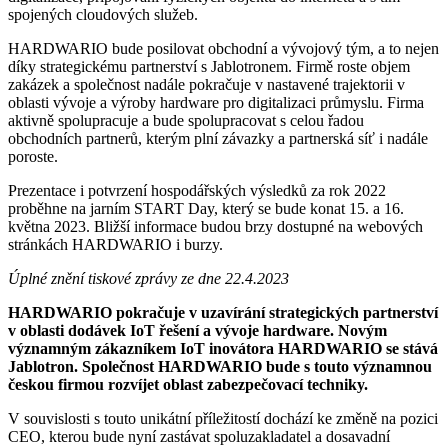
spojených cloudových služeb.
HARDWARIO bude posilovat obchodní a vývojový tým, a to nejen
díky strategickému partnerství s Jablotronem. Firmě roste objem
zakázek a společnost nadále pokračuje v nastavené trajektorii v
oblasti vývoje a výroby hardware pro digitalizaci průmyslu. Firma
aktivně spolupracuje a bude spolupracovat s celou řadou
obchodních partnerů, kterým plní závazky a partnerská síť i nadále
poroste.
Prezentace i potvrzení hospodářských výsledků za rok 2022
proběhne na jarním START Day, který se bude konat 15. a 16.
května 2023. Bližší informace budou brzy dostupné na webových
stránkách HARDWARIO i burzy.
Úplné znění tiskové zprávy ze dne 22.4.2023
HARDWARIO pokračuje v uzavírání strategických partnerství
v oblasti dodávek IoT řešení a vývoje hardware. Novým
významným zákazníkem IoT inovátora HARDWARIO se stává
Jablotron. Společnost HARDWARIO bude s touto významnou
českou firmou rozvíjet oblast zabezpečovací techniky.
V souvislosti s touto unikátní příležitostí dochází ke změně na pozici
CEO, kterou bude nyní zastávat spoluzakladatel a dosavadní