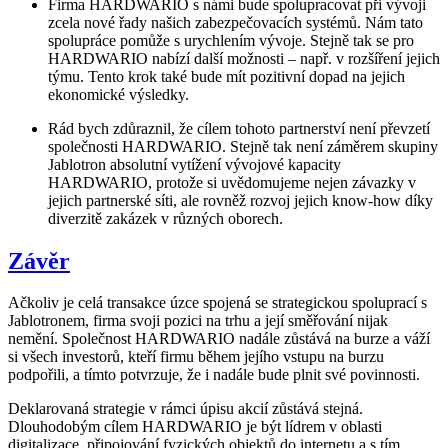
Firma HARDWARIO s námi bude spolupracovat při vývoji
zcela nové řady našich zabezpečovacích systémů. Nám tato
spolupráce pomůže s urychlením vývoje. Stejně tak se pro
HARDWARIO nabízí další možnosti – např. v rozšíření jejich
týmu. Tento krok také bude mít pozitivní dopad na jejich
ekonomické výsledky.
Rád bych zdůraznil, že cílem tohoto partnerství není převzetí
společnosti HARDWARIO. Stejně tak není záměrem skupiny
Jablotron absolutní vytížení vývojové kapacity
HARDWARIO, protože si uvědomujeme nejen závazky v
jejich partnerské síti, ale rovněž rozvoj jejich know-how díky
diverzitě zakázek v různých oborech.
Závěr
Ačkoliv je celá transakce úzce spojená se strategickou spoluprací s
Jablotronem, firma svoji pozici na trhu a její směřování nijak
nemění. Společnost HARDWARIO nadále zůstává na burze a váží
si všech investorů, kteří firmu během jejího vstupu na burzu
podpořili, a tímto potvrzuje, že i nadále bude plnit své povinnosti.
Deklarovaná strategie v rámci úpisu akcií zůstává stejná.
Dlouhodobým cílem HARDWARIO je být lídrem v oblasti
digitalizace, připojování fyzických objektů do internetu a s tím