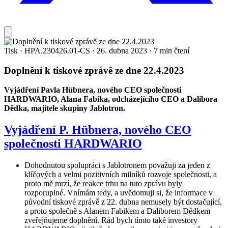
Tisk
·
HPA.230426.01-CS
·
26. dubna 2023
·
7 min čtení
Doplnění k tiskové zprávě ze dne 22.4.2023
Vyjádření Pavla Hübnera, nového CEO společnosti
HARDWARIO, Alana Fabika, odcházejícího CEO a Dalibora
Dědka, majitele skupiny Jablotron.
Vyjádření P. Hübnera, nového CEO
společnosti HARDWARIO
Dohodnutou spolupráci s Jablotronem považuji za jeden z
klíčových a velmi pozitivních milníků rozvoje společnosti, a
proto mě mrzí, že reakce trhu na tuto zprávu byly
rozporuplné. Vnímám tedy, a uvědomuji si, že informace v
původní tiskové zprávě z 22. dubna nemusely být dostačující,
a proto společně s Alanem Fabikem a Daliborem Dědkem
zveřejňujeme doplnění. Rád bych tímto také investory