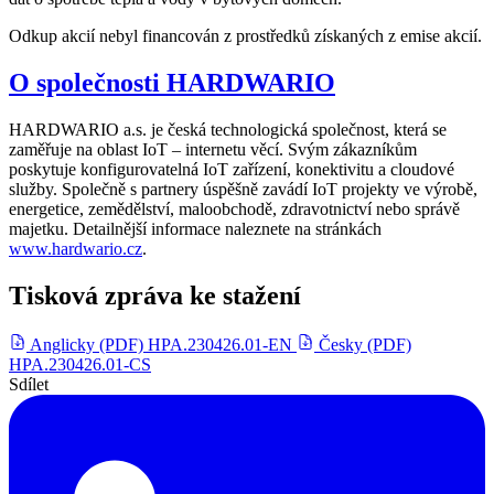
Odkup akcií nebyl financován z prostředků získaných z emise akcií.
O společnosti HARDWARIO
HARDWARIO a.s. je česká technologická společnost, která se
zaměřuje na oblast IoT – internetu věcí. Svým zákazníkům
poskytuje konfigurovatelná IoT zařízení, konektivitu a cloudové
služby. Společně s partnery úspěšně zavádí IoT projekty ve výrobě,
energetice, zemědělství, maloobchodě, zdravotnictví nebo správě
majetku. Detailnější informace naleznete na stránkách
www.hardwario.cz
.
Tisková zpráva ke stažení
Anglicky (PDF)
HPA.230426.01-EN
Česky (PDF)
HPA.230426.01-CS
Sdílet