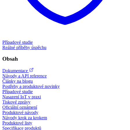
Případové studie
Reálné příběhy úspěchu
Obsah
Dokumentace
Návody a API reference
Články na blogu
Postřehy a produktové novinky
Případové studie
Nasazení IoT v praxi
Tiskové zprávy
Oficiální oznámení
Produktové návody
Návody krok za krokem
Produktové listy
Specifikace produktů