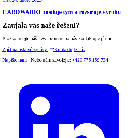
HARDWARIO posiluje tým a rozšiřuje výrobu
Zaujala vás naše řešení?
Prozkoumejte náš newsroom nebo nás kontaktujte přímo.
Zpět na tiskové zprávy
Kontaktujte nás
Napište nám
·
Nebo nám zavolejte:
+420 775 159 734