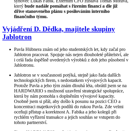
synovec Lukáš Fabik. Externím CFO zůstává Tomáš Morava,
který
bude nadále pomáhat s řízením financí a dle již
dříve stanoveného plánu s posilováním interního
finančního týmu.
Vyjádření D. Dědka, majitele skupiny
Jablotron
Pavla Hübnera znám od jeho studentských let, kdy začal pro
Jablotron pracovat. Spojuje nás nejen dlouholeté přátelství, ale
i celá řada úspěšně uvedených výrobků z dob jeho působení v
Jablotronu.
Jablotron se v současnosti potýká, stejně jako řada dalších
technologických firem, s nedostatkem vývojových kapacit.
Protože Pavla a jeho tým znám dlouhá léta, obrátil jsem se na
HARDWARIO s možností uzavření strategické spolupráce,
která by nám pomohla s doplněním vývojové kapacity.
Osobně jsem si přál, aby došlo k posunu na pozici CEO a
koncentraci majetkových podílů do rukou Pavla. Zde velmi
oceňuji přístup a korektnost A. Fabika a jeho kolegů při
rychlém vyřízení transakce a jejich souhlas se vstupem do
tohoto partnerství.