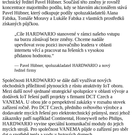
technický ředitel Pavel Hübner. Součástí této změny je rovněž
koncentrace majoritního podílu, kdy se hlavním akcionářem stává
Pavel Hübner, který odkupuje podíly spoluzakladatelů Alana
Fabika, Tomáše Moravy a Lukáše Fabika z vlastních prostředků
získaných půjčkou.
„Cíle HARDWARIO stanovené v rámci našeho vstupu
na burzu zůstávají beze změny. Chceme nadále
upevňovat svou pozici inovačního leadera v oblasti
internetu věcí a pracovat na řešeních s vysokou
přidanou hodnotou.“
— Pavel Hübner, spoluzakladatel HARDWARIO a nový
ředitel firmy
Společnosti HARDWARIO se dále daří využívat nových
obchodních příležitostí plynoucích z růstu atraktivity IoT oboru.
Mezi další nově sjednané strategické spolupráce v oblasti vývoje a
dodávek IoT řešení patří projekty s firmami DCT Czech a
VANEMA. U obou jde o perspektivní zakázky v rozsahu stovek
zařízení ročně. Pro DCT Czech, předního světového výrobce a
dodavatele mycích řešení pro elektrotechnický průmysl, mezi jehož
zákazníky patří například Continental, Honeywell nebo Philips,
HARDWARIO vyvine speciální komunikační moduly do jejich
mycích strojů. Pro společnost VANEMA půjde o zařízení pro sběr
dat o spotřebě tepla a vody v bytových domech.