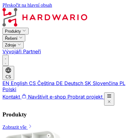
Přeskočit na hlavní obsah
Produkty
Řešení
Zdroje
Vývojáři
Partneři
CS
EN
English
CS
Čeština
DE
Deutsch
SK
Slovenčina
PL
Polski
Kontakt
Navštívit e-shop
Probrat projekt
Produkty
Zobrazit vše