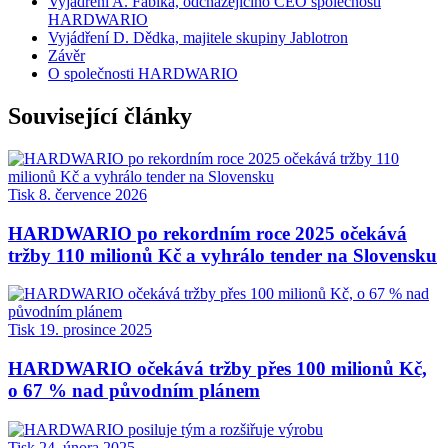
Vyjádření A. Fabika, odcházejícího CEO společnosti
HARDWARIO
Vyjádření D. Dědka, majitele skupiny Jablotron
Závěr
O společnosti HARDWARIO
Související články
Tisk
8. července 2026
HARDWARIO po rekordním roce 2025 očekává
tržby 110 milionů Kč a vyhrálo tender na Slovensku
Tisk
19. prosince 2025
HARDWARIO očekává tržby přes 100 milionů Kč,
o 67 % nad původním plánem
Tisk
24. února 2025