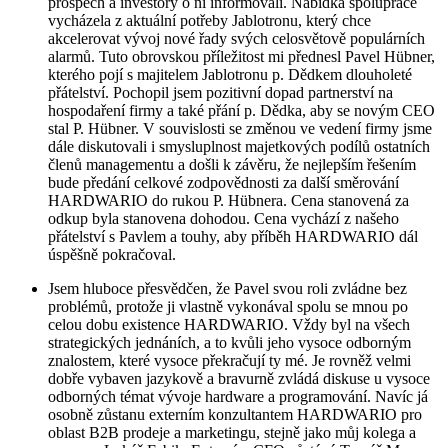
prospěch a investory o ní informovali. Nabídka spolupráce
vycházela z aktuální potřeby Jablotronu, který chce
akcelerovat vývoj nové řady svých celosvětově populárních
alarmů. Tuto obrovskou příležitost mi přednesl Pavel Hübner,
kterého pojí s majitelem Jablotronu p. Dědkem dlouholeté
přátelství. Pochopil jsem pozitivní dopad partnerství na
hospodaření firmy a také přání p. Dědka, aby se novým CEO
stal P. Hübner. V souvislosti se změnou ve vedení firmy jsme
dále diskutovali i smysluplnost majetkových podílů ostatních
členů managementu a došli k závěru, že nejlepším řešením
bude předání celkové zodpovědnosti za další směrování
HARDWARIO do rukou P. Hübnera. Cena stanovená za
odkup byla stanovena dohodou. Cena vychází z našeho
přátelství s Pavlem a touhy, aby příběh HARDWARIO dál
úspěšně pokračoval.
Jsem hluboce přesvědčen, že Pavel svou roli zvládne bez
problémů, protože ji vlastně vykonával spolu se mnou po
celou dobu existence HARDWARIO. Vždy byl na všech
strategických jednáních, a to kvůli jeho vysoce odborným
znalostem, které vysoce překračují ty mé. Je rovněž velmi
dobře vybaven jazykově a bravurně zvládá diskuse u vysoce
odborných témat vývoje hardware a programování. Navíc já
osobně zůstanu externím konzultantem HARDWARIO pro
oblast B2B prodeje a marketingu, stejně jako můj kolega a