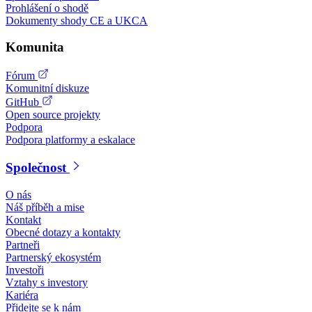
Prohlášení o shodě
Dokumenty shody CE a UKCA
Komunita
Fórum
Komunitní diskuze
GitHub
Open source projekty
Podpora
Podpora platformy a eskalace
Společnost
O nás
Náš příběh a mise
Kontakt
Obecné dotazy a kontakty
Partneři
Partnerský ekosystém
Investoři
Vztahy s investory
Kariéra
Přidejte se k nám