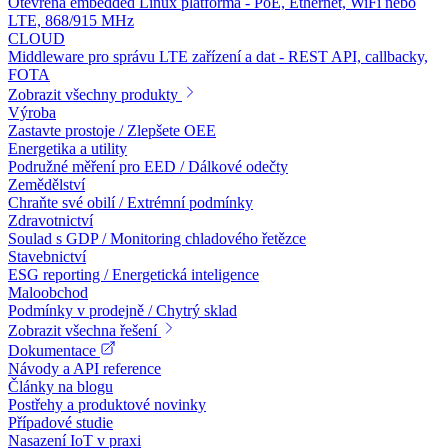
Otevřená embedded Linux platforma - PoE, Ethernet, WiFi nebo
LTE, 868/915 MHz
CLOUD
Middleware pro správu LTE zařízení a dat - REST API, callbacky,
FOTA
Zobrazit všechny produkty
Výroba
Zastavte prostoje / Zlepšete OEE
Energetika a utility
Podružné měření pro EED / Dálkové odečty
Zemědělství
Chraňte své obilí / Extrémní podmínky
Zdravotnictví
Soulad s GDP / Monitoring chladového řetězce
Stavebnictví
ESG reporting / Energetická inteligence
Maloobchod
Podmínky v prodejně / Chytrý sklad
Zobrazit všechna řešení
Dokumentace
Návody a API reference
Články na blogu
Postřehy a produktové novinky
Případové studie
Nasazení IoT v praxi