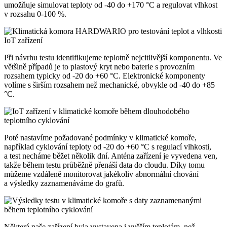
umožňuje simulovat teploty od -40 do +170 °C a regulovat vlhkost
v rozsahu 0-100 %.
Při návrhu testu identifikujeme teplotně nejcitlivější komponentu. Ve
většině případů je to plastový kryt nebo baterie s provozním
rozsahem typicky od -20 do +60 °C. Elektronické komponenty
volíme s širším rozsahem než mechanické, obvykle od -40 do +85
°C.
Poté nastavíme požadované podmínky v klimatické komoře,
například cyklování teploty od -20 do +60 °C s regulací vlhkosti,
a test necháme běžet několik dní. Anténa zařízení je vyvedena ven,
takže během testu průběžně přenáší data do cloudu. Díky tomu
můžeme vzdáleně monitorovat jakékoliv abnormální chování
a výsledky zaznamenáváme do grafů.
Některá naše zařízení byla vystavena i vyšším teplotám, než