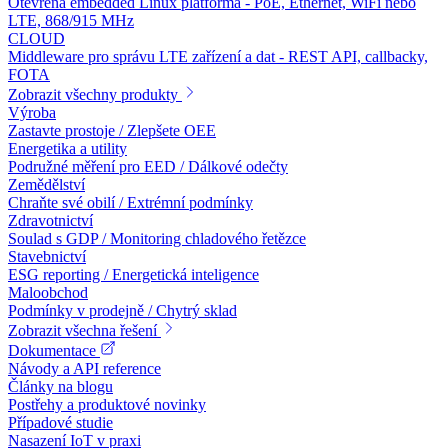
Otevřená embedded Linux platforma - PoE, Ethernet, WiFi nebo
LTE, 868/915 MHz
CLOUD
Middleware pro správu LTE zařízení a dat - REST API, callbacky,
FOTA
Zobrazit všechny produkty
Výroba
Zastavte prostoje / Zlepšete OEE
Energetika a utility
Podružné měření pro EED / Dálkové odečty
Zemědělství
Chraňte své obilí / Extrémní podmínky
Zdravotnictví
Soulad s GDP / Monitoring chladového řetězce
Stavebnictví
ESG reporting / Energetická inteligence
Maloobchod
Podmínky v prodejně / Chytrý sklad
Zobrazit všechna řešení
Dokumentace
Návody a API reference
Články na blogu
Postřehy a produktové novinky
Případové studie
Nasazení IoT v praxi