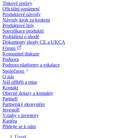
Tiskové zprávy
Oficiální oznámení
Produktové návody
Návody krok za krokem
Produktové listy
Specifikace produktů
Prohlášení o shodě
Dokumenty shody CE a UKCA
Fórum
Komunitní diskuze
Podpora
Podpora platformy a eskalace
Společnost
O nás
Náš příběh a mise
Kontakt
Obecné dotazy a kontakty
Partneři
Partnerský ekosystém
Investoři
Vztahy s investory
Kariéra
Přidejte se k nám
Úvod