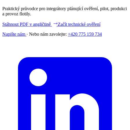
Praktický průvodce pro integrátory plánující ověření, pilot, produkci
a provoz flotily.
Stáhnout PDF v angličtině
Začít technické ověření
Napište nám
·
Nebo nám zavolejte:
+420 775 159 734