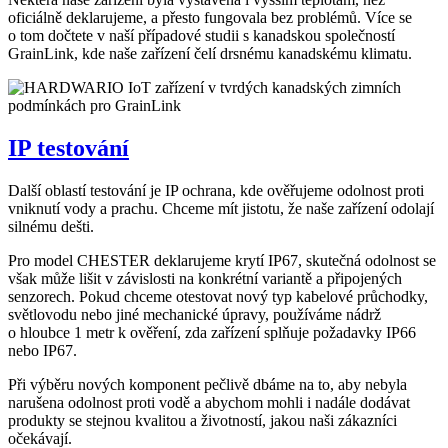
oficiálně deklarujeme, a přesto fungovala bez problémů. Více se
o tom dočtete v naší případové studii s kanadskou společností
GrainLink, kde naše zařízení čelí drsnému kanadskému klimatu.
IP testování
Další oblastí testování je IP ochrana, kde ověřujeme odolnost proti
vniknutí vody a prachu. Chceme mít jistotu, že naše zařízení odolají
silnému dešti.
Pro model CHESTER deklarujeme krytí IP67, skutečná odolnost se
však může lišit v závislosti na konkrétní variantě a připojených
senzorech. Pokud chceme otestovat nový typ kabelové průchodky,
světlovodu nebo jiné mechanické úpravy, používáme nádrž
o hloubce 1 metr k ověření, zda zařízení splňuje požadavky IP66
nebo IP67.
Při výběru nových komponent pečlivě dbáme na to, aby nebyla
narušena odolnost proti vodě a abychom mohli i nadále dodávat
produkty se stejnou kvalitou a životností, jakou naši zákazníci
očekávají.