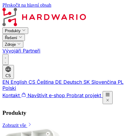
Přeskočit na hlavní obsah
Produkty
Řešení
Zdroje
Vývojáři
Partneři
CS
EN
English
CS
Čeština
DE
Deutsch
SK
Slovenčina
PL
Polski
Kontakt
Navštívit e-shop
Probrat projekt
Produkty
Zobrazit vše