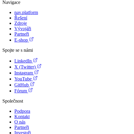
Navigace
nav.platform
Řešení
Zdroje
Vývojáři
Partneři
E-shop
Spojte se s námi
LinkedIn
X (Twitter)
Instagram
YouTube
GitHub
Fórum
Společnost
Podpora
Kontakt
O nás
Partneři
Investoři