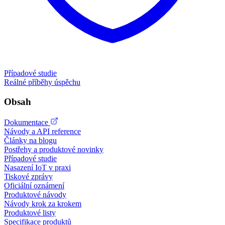
Případové studie
Reálné příběhy úspěchu
Obsah
Dokumentace
Návody a API reference
Články na blogu
Postřehy a produktové novinky
Případové studie
Nasazení IoT v praxi
Tiskové zprávy
Oficiální oznámení
Produktové návody
Návody krok za krokem
Produktové listy
Specifikace produktů