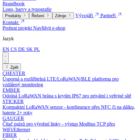
Brandbook
Logo, barvy a typografie
Vývojáři
Partneři
Produkty
Řešení
Zdroje
Kontakt
Probrat projekt
Navštívit e-shop
Jazyk
EN
CS
DE
SK
PL
Zpět
CHESTER
Úsporná a rozšiřitelná LTE/LoRaWAN/BLE platforma pro
vzdálený monitoring
EMBER
Odolná LoRaWAN brána s krytím IP67 pro privátní i veřejné sítě
STICKER
Kompaktní LoRaWAN senzor - konfigurace přes NFC či na dálku,
baterie 2+ roky
GAUGER
Čítač pulzů pro výrobní linky - výstup Modbus TCP přes
WiFi/Ethernet
FIBER