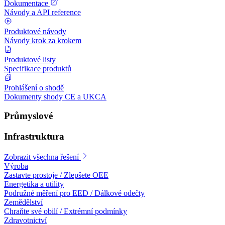
Dokumentace
Návody a API reference
Produktové návody
Návody krok za krokem
Produktové listy
Specifikace produktů
Prohlášení o shodě
Dokumenty shody CE a UKCA
Průmyslové
Infrastruktura
Zobrazit všechna řešení
Výroba
Zastavte prostoje / Zlepšete OEE
Energetika a utility
Podružné měření pro EED / Dálkové odečty
Zemědělství
Chraňte své obilí / Extrémní podmínky
Zdravotnictví