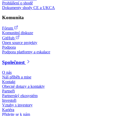
Prohlášení o shodě
Dokumenty shody CE a UKCA
Komunita
Fórum
Komunitní diskuze
GitHub
Open source projekty
Podpora
Podpora platformy a eskalace
Společnost
O nás
Náš příběh a mise
Kontakt
Obecné dotazy a kontakty
Partneři
Partnerský ekosystém
Investoři
Vztahy s investory
Kariéra
Přidejte se k nám