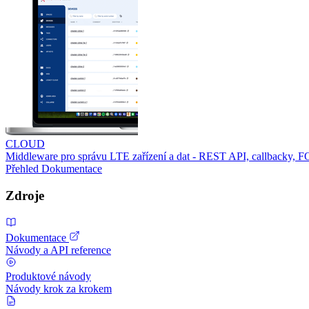
CLOUD
Middleware pro správu LTE zařízení a dat - REST API, callbacky, 
Přehled
Dokumentace
Zdroje
Dokumentace
Návody a API reference
Produktové návody
Návody krok za krokem