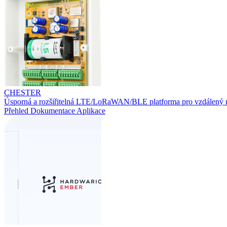
CHESTER
Úsporná a rozšiřitelná LTE/LoRaWAN/BLE platforma pro vzdálený 
Přehled
Dokumentace
Aplikace