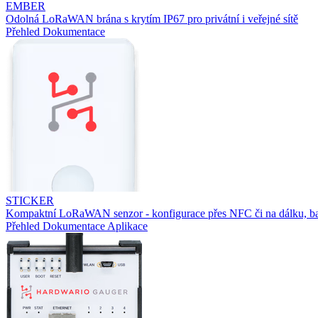
EMBER
Odolná LoRaWAN brána s krytím IP67 pro privátní i veřejné sítě
Přehled
Dokumentace
STICKER
Kompaktní LoRaWAN senzor - konfigurace přes NFC či na dálku, ba
Přehled
Dokumentace
Aplikace