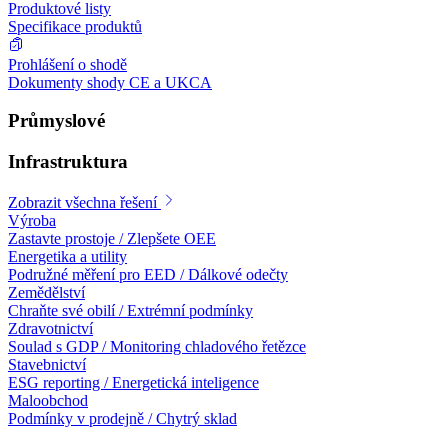
Produktové listy
Specifikace produktů
Prohlášení o shodě
Dokumenty shody CE a UKCA
Průmyslové
Infrastruktura
Zobrazit všechna řešení
Výroba
Zastavte prostoje / Zlepšete OEE
Energetika a utility
Podružné měření pro EED / Dálkové odečty
Zemědělství
Chraňte své obilí / Extrémní podmínky
Zdravotnictví
Soulad s GDP / Monitoring chladového řetězce
Stavebnictví
ESG reporting / Energetická inteligence
Maloobchod
Podmínky v prodejně / Chytrý sklad