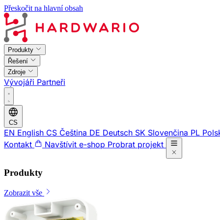
Přeskočit na hlavní obsah
Produkty
Řešení
Zdroje
Vývojáři
Partneři
CS
EN
English
CS
Čeština
DE
Deutsch
SK
Slovenčina
PL
Pols
Kontakt
Navštívit e-shop
Probrat projekt
Produkty
Zobrazit vše