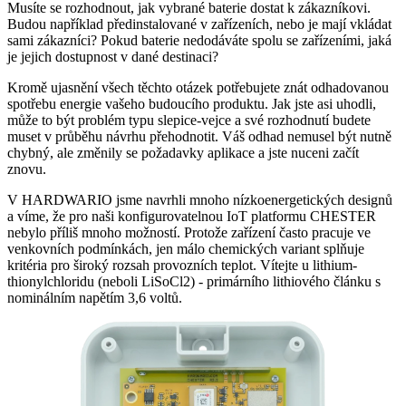
Musíte se rozhodnout, jak vybrané baterie dostat k zákazníkovi.
Budou například předinstalované v zařízeních, nebo je mají vkládat
sami zákazníci? Pokud baterie nedodáváte spolu se zařízeními, jaká
je jejich dostupnost v dané destinaci?
Kromě ujasnění všech těchto otázek potřebujete znát odhadovanou
spotřebu energie vašeho budoucího produktu. Jak jste asi uhodli,
může to být problém typu slepice-vejce a své rozhodnutí budete
muset v průběhu návrhu přehodnotit. Váš odhad nemusel být nutně
chybný, ale změnily se požadavky aplikace a jste nuceni začít
znovu.
V HARDWARIO jsme navrhli mnoho nízkoenergetických designů
a víme, že pro naši konfigurovatelnou IoT platformu CHESTER
nebylo příliš mnoho možností. Protože zařízení často pracuje ve
venkovních podmínkách, jen málo chemických variant splňuje
kritéria pro široký rozsah provozních teplot. Vítejte u lithium-
thionylchloridu (neboli LiSoCl2) - primárního lithiového článku s
nominálním napětím 3,6 voltů.