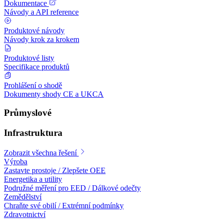
Dokumentace
Návody a API reference
Produktové návody
Návody krok za krokem
Produktové listy
Specifikace produktů
Prohlášení o shodě
Dokumenty shody CE a UKCA
Průmyslové
Infrastruktura
Zobrazit všechna řešení
Výroba
Zastavte prostoje / Zlepšete OEE
Energetika a utility
Podružné měření pro EED / Dálkové odečty
Zemědělství
Chraňte své obilí / Extrémní podmínky
Zdravotnictví