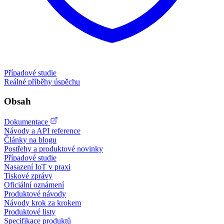
Případové studie
Reálné příběhy úspěchu
Obsah
Dokumentace
Návody a API reference
Články na blogu
Postřehy a produktové novinky
Případové studie
Nasazení IoT v praxi
Tiskové zprávy
Oficiální oznámení
Produktové návody
Návody krok za krokem
Produktové listy
Specifikace produktů