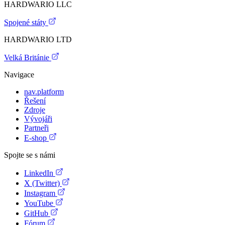
HARDWARIO LLC
Spojené státy
HARDWARIO LTD
Velká Británie
Navigace
nav.platform
Řešení
Zdroje
Vývojáři
Partneři
E-shop
Spojte se s námi
LinkedIn
X (Twitter)
Instagram
YouTube
GitHub
Fórum