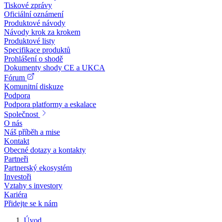
Tiskové zprávy
Oficiální oznámení
Produktové návody
Návody krok za krokem
Produktové listy
Specifikace produktů
Prohlášení o shodě
Dokumenty shody CE a UKCA
Fórum
Komunitní diskuze
Podpora
Podpora platformy a eskalace
Společnost
O nás
Náš příběh a mise
Kontakt
Obecné dotazy a kontakty
Partneři
Partnerský ekosystém
Investoři
Vztahy s investory
Kariéra
Přidejte se k nám
Úvod