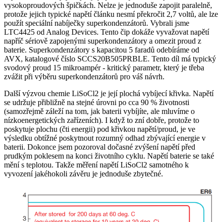
vysokoproudových špičkách. Nelze je jednoduše zapojit paralelně,
protože jejich typické napětí článku nesmí překročit 2,7 voltů, ale lze
použít speciální nabíječky superkondenzátorů. Vybrali jsme
LTC4425 od Analog Devices. Tento čip dokáže vyvažovat napětí
napříč sériově zapojenými superkondenzátory a omezit proud z
baterie. Superkondenzátory s kapacitou 5 faradů odebíráme od
AVX, katalogové číslo SCCS20B505PRBLE. Tento díl má typický
svodový proud 15 mikroampér - kritický parametr, který je třeba
zvážit při výběru superkondenzátorů pro váš návrh.
Další výzvou chemie LiSoCl2 je její plochá vybíjecí křivka. Napětí
se udržuje přibližně na stejné úrovni po cca 90 % životnosti
(samozřejmě záleží na tom, jak baterii vybíjíte, ale mluvíme o
nízkoenergetických zařízeních). I když to zní dobře, protože to
poskytuje plochu (čti energii) pod křivkou napětí/proud, je ve
výsledku obtížné poskytnout rozumný odhad zbývající energie v
baterii. Dokonce jsem pozoroval dočasné zvýšení napětí před
prudkým poklesem na konci životního cyklu. Napětí baterie se také
mění s teplotou. Takže měření napětí LiSoCl2 samotného k
vyvození jakéhokoli závěru je jednoduše zbytečné.