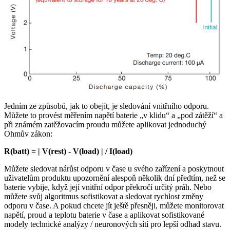
Jedním ze způsobů, jak to obejít, je sledování vnitřního odporu.
Můžete to provést měřením napětí baterie „v klidu“ a „pod zátěží“ a
při známém zatěžovacím proudu můžete aplikovat jednoduchý
Ohmův zákon:
R(batt) = | V(rest) - V(load) | / I(load)
Můžete sledovat nárůst odporu v čase u svého zařízení a poskytnout
uživatelům produktu upozornění alespoň několik dní předtím, než se
baterie vybije, když její vnitřní odpor překročí určitý práh. Nebo
můžete svůj algoritmus sofistikovat a sledovat rychlost změny
odporu v čase. A pokud chcete jít ještě přesněji, můžete monitorovat
napětí, proud a teplotu baterie v čase a aplikovat sofistikované
modely technické analýzy / neuronových sítí pro lepší odhad stavu.