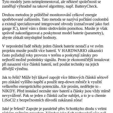
Tyto modely jsem neimplementoval, ale některé společnosti se
zaměřují výhradně na takové algoritmy, např. BatteryCheck.
Druhou metodou je průběžné monitorování celkové energie
spotřebované zařízením. Tato metoda se nazývá počítání coulombů
a existují specializované integrované obvody (označované jako fuel
gauge IC), které vám s tímto sledováním pomohou. Musíte je však
správně nakonfigurovat a poskytnout model baterie (parametry),
abyste získali smysluplné hodnoty.
V neposlední řadě někdy jeden článek baterie nestačí a ve svém
projektu musíte použít více baterií. V HARDWARIO zákazníci
často požadují roky provozu v terénu a poskytují záruky pro
nejhorší možné podmínky signálu. Proto je ekonomičtější instalovat
při nasazení více článků baterií, než posílat techniky na jejich
dřívější výměnu.
Jak to řešit? Může být lákavé zapojit více lithiových článků sériově
pro získání vyššího napětí a použít step-down měniče k využití
veškerého energetického potenciálu. Ale prosím, nedělejte to -
NIKDY. Před instalací neznáte stav baterií a články jsou vždy mírně
nevyvážené. Pak se jeden z článků začne nabíjet, a to je u chemie
LiSoCl2 z bezpečnostních důvodů zakázaná zóna!
Jaké je řešení? Zapojte je paralelně přes Schottkyho diodu s velmi