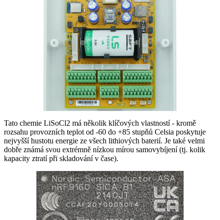
Tato chemie LiSoCl2 má několik klíčových vlastností - kromě
rozsahu provozních teplot od -60 do +85 stupňů Celsia poskytuje
nejvyšší hustotu energie ze všech lithiových baterií. Je také velmi
dobře známá svou extrémně nízkou mírou samovybíjení (tj. kolik
kapacity ztratí při skladování v čase).