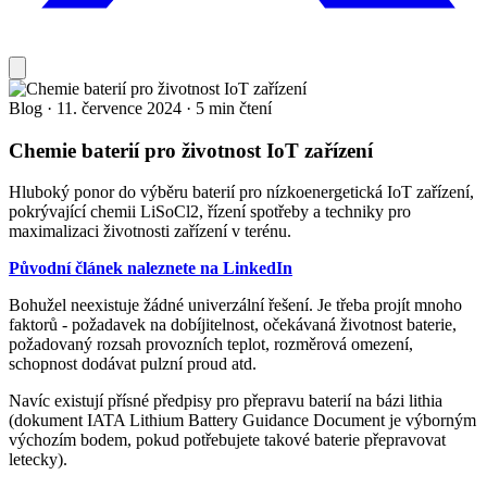
Blog
·
11. července 2024
·
5 min čtení
Chemie baterií pro životnost IoT zařízení
Hluboký ponor do výběru baterií pro nízkoenergetická IoT zařízení,
pokrývající chemii LiSoCl2, řízení spotřeby a techniky pro
maximalizaci životnosti zařízení v terénu.
Původní článek naleznete na LinkedIn
Bohužel neexistuje žádné univerzální řešení. Je třeba projít mnoho
faktorů - požadavek na dobíjitelnost, očekávaná životnost baterie,
požadovaný rozsah provozních teplot, rozměrová omezení,
schopnost dodávat pulzní proud atd.
Navíc existují přísné předpisy pro přepravu baterií na bázi lithia
(dokument IATA Lithium Battery Guidance Document je výborným
výchozím bodem, pokud potřebujete takové baterie přepravovat
letecky).