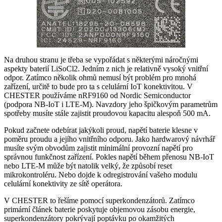
Na druhou stranu je třeba se vypořádat s některými náročnými
aspekty baterií LiSoCl2. Jedním z nich je relativně vysoký vnitřní
odpor. Zatímco několik ohmů nemusí být problém pro mnohá
zařízení, určitě to bude pro ta s celulární IoT konektivitou. V
CHESTER používáme nRF9160 od Nordic Semiconductor
(podpora NB-IoT i LTE-M). Navzdory jeho špičkovým parametrům
spotřeby musíte stále zajistit proudovou kapacitu alespoň 500 mA.
Pokud začnete odebírat jakýkoli proud, napětí baterie klesne v
poměru proudu a jejího vnitřního odporu. Jako hardwarový návrhář
musíte svým obvodům zajistit minimální provozní napětí pro
správnou funkčnost zařízení. Pokles napětí během přenosu NB-IoT
nebo LTE-M může být natolik velký, že způsobí reset
mikrokontroléru. Nebo dojde k odregistrování vašeho modulu
celulární konektivity ze sítě operátora.
V CHESTER to řešíme pomocí superkondenzátorů. Zatímco
primární článek baterie poskytuje objemovou zásobu energie,
superkondenzátory pokrývají poptávku po okamžitých