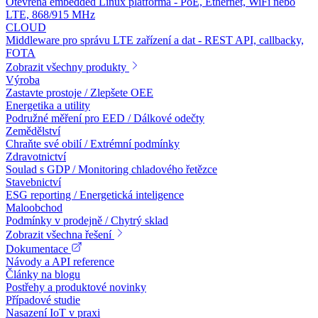
Otevřená embedded Linux platforma - PoE, Ethernet, WiFi nebo
LTE, 868/915 MHz
CLOUD
Middleware pro správu LTE zařízení a dat - REST API, callbacky,
FOTA
Zobrazit všechny produkty
Výroba
Zastavte prostoje / Zlepšete OEE
Energetika a utility
Podružné měření pro EED / Dálkové odečty
Zemědělství
Chraňte své obilí / Extrémní podmínky
Zdravotnictví
Soulad s GDP / Monitoring chladového řetězce
Stavebnictví
ESG reporting / Energetická inteligence
Maloobchod
Podmínky v prodejně / Chytrý sklad
Zobrazit všechna řešení
Dokumentace
Návody a API reference
Články na blogu
Postřehy a produktové novinky
Případové studie
Nasazení IoT v praxi