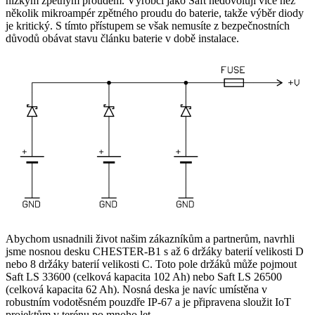
nízkým zpětným proudem. Výrobci jako Saft nedovolují více než
několik mikroampér zpětného proudu do baterie, takže výběr diody
je kritický. S tímto přístupem se však nemusíte z bezpečnostních
důvodů obávat stavu článku baterie v době instalace.
Abychom usnadnili život našim zákazníkům a partnerům, navrhli
jsme nosnou desku CHESTER-B1 s až 6 držáky baterií velikosti D
nebo 8 držáky baterií velikosti C. Toto pole držáků může pojmout
Saft LS 33600 (celková kapacita 102 Ah) nebo Saft LS 26500
(celková kapacita 62 Ah). Nosná deska je navíc umístěna v
robustním vodotěsném pouzdře IP-67 a je připravena sloužit IoT
projektům v terénu po mnoho let.