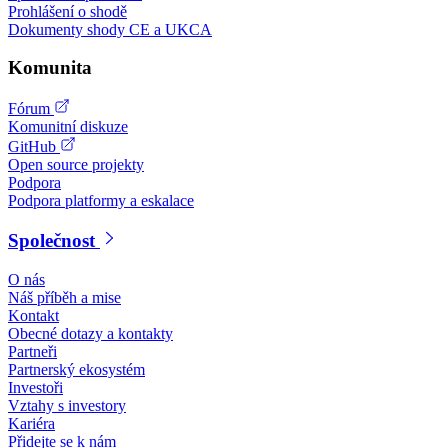
Prohlášení o shodě
Dokumenty shody CE a UKCA
Komunita
Fórum
Komunitní diskuze
GitHub
Open source projekty
Podpora
Podpora platformy a eskalace
Společnost
O nás
Náš příběh a mise
Kontakt
Obecné dotazy a kontakty
Partneři
Partnerský ekosystém
Investoři
Vztahy s investory
Kariéra
Přidejte se k nám