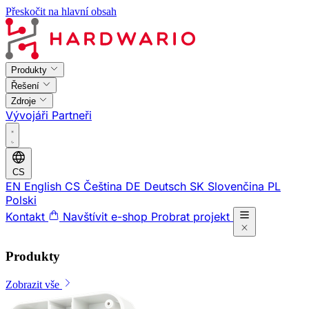
Přeskočit na hlavní obsah
Produkty
Řešení
Zdroje
Vývojáři
Partneři
CS
EN
English
CS
Čeština
DE
Deutsch
SK
Slovenčina
PL
Polski
Kontakt
Navštívit e-shop
Probrat projekt
Produkty
Zobrazit vše