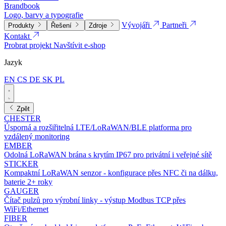
Brandbook
Logo, barvy a typografie
Vývojáři
Partneři
Produkty
Řešení
Zdroje
Kontakt
Probrat projekt
Navštívit e-shop
Jazyk
EN
CS
DE
SK
PL
Zpět
CHESTER
Úsporná a rozšiřitelná LTE/LoRaWAN/BLE platforma pro
vzdálený monitoring
EMBER
Odolná LoRaWAN brána s krytím IP67 pro privátní i veřejné sítě
STICKER
Kompaktní LoRaWAN senzor - konfigurace přes NFC či na dálku,
baterie 2+ roky
GAUGER
Čítač pulzů pro výrobní linky - výstup Modbus TCP přes
WiFi/Ethernet
FIBER