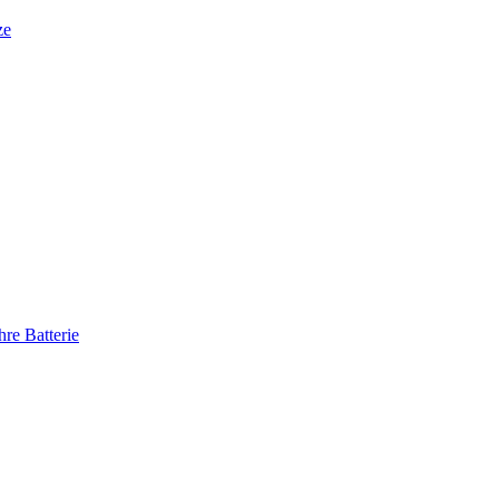
ze
re Batterie