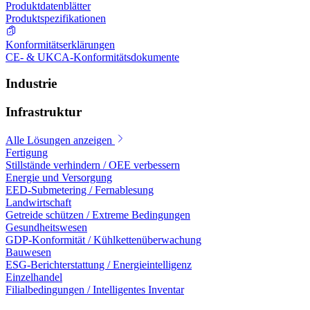
Produktdatenblätter
Produktspezifikationen
Konformitätserklärungen
CE- & UKCA-Konformitätsdokumente
Industrie
Infrastruktur
Alle Lösungen anzeigen
Fertigung
Stillstände verhindern / OEE verbessern
Energie und Versorgung
EED-Submetering / Fernablesung
Landwirtschaft
Getreide schützen / Extreme Bedingungen
Gesundheitswesen
GDP-Konformität / Kühlkettenüberwachung
Bauwesen
ESG-Berichterstattung / Energieintelligenz
Einzelhandel
Filialbedingungen / Intelligentes Inventar