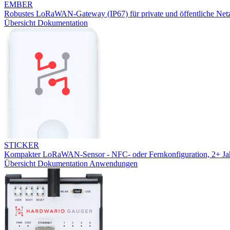
EMBER
Robustes LoRaWAN-Gateway (IP67) für private und öffentliche Net
Übersicht
Dokumentation
STICKER
Kompakter LoRaWAN-Sensor - NFC- oder Fernkonfiguration, 2+ Jah
Übersicht
Dokumentation
Anwendungen