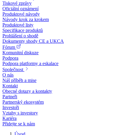
Tiskové zprávy
Oficiální oznámení
Produktové návody
Návody krok za krokem
Produktové listy
Specifikace produktů
Prohlášení o shodě
Dokumenty shody CE a UKCA
Fórum
Komunitní diskuze
Podpora
Podpora platformy a eskalace
Společnost
O nás
Náš příběh a mise
Kontakt
Obecné dotazy a kontakty
Partneři
Partnerský ekosystém
Investoři
Vztahy s investory
Kariéra
Přidejte se k nám
Úvod