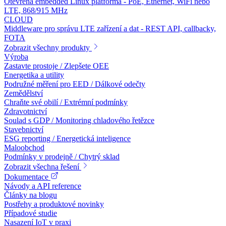
Otevřená embedded Linux platforma - PoE, Ethernet, WiFi nebo
LTE, 868/915 MHz
CLOUD
Middleware pro správu LTE zařízení a dat - REST API, callbacky,
FOTA
Zobrazit všechny produkty
Výroba
Zastavte prostoje / Zlepšete OEE
Energetika a utility
Podružné měření pro EED / Dálkové odečty
Zemědělství
Chraňte své obilí / Extrémní podmínky
Zdravotnictví
Soulad s GDP / Monitoring chladového řetězce
Stavebnictví
ESG reporting / Energetická inteligence
Maloobchod
Podmínky v prodejně / Chytrý sklad
Zobrazit všechna řešení
Dokumentace
Návody a API reference
Články na blogu
Postřehy a produktové novinky
Případové studie
Nasazení IoT v praxi