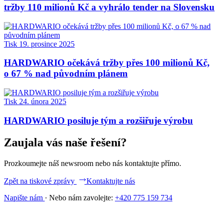
tržby 110 milionů Kč a vyhrálo tender na Slovensku
Tisk
19. prosince 2025
HARDWARIO očekává tržby přes 100 milionů Kč,
o 67 % nad původním plánem
Tisk
24. února 2025
HARDWARIO posiluje tým a rozšiřuje výrobu
Zaujala vás naše řešení?
Prozkoumejte náš newsroom nebo nás kontaktujte přímo.
Zpět na tiskové zprávy
Kontaktujte nás
Napište nám
·
Nebo nám zavolejte:
+420 775 159 734