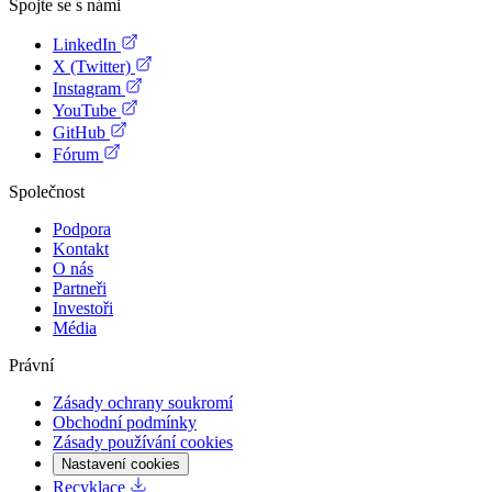
Spojte se s námi
LinkedIn
X (Twitter)
Instagram
YouTube
GitHub
Fórum
Společnost
Podpora
Kontakt
O nás
Partneři
Investoři
Média
Právní
Zásady ochrany soukromí
Obchodní podmínky
Zásady používání cookies
Nastavení cookies
Recyklace