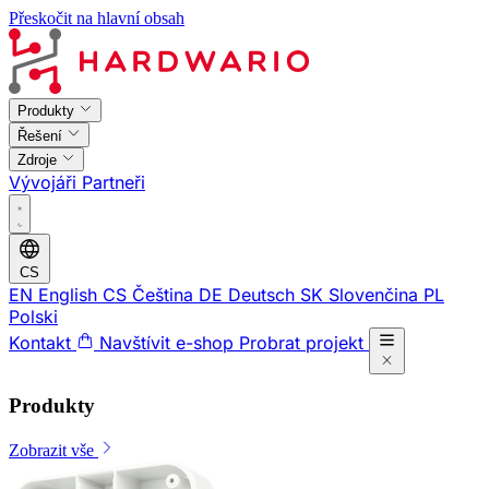
Přeskočit na hlavní obsah
Produkty
Řešení
Zdroje
Vývojáři
Partneři
CS
EN
English
CS
Čeština
DE
Deutsch
SK
Slovenčina
PL
Polski
Kontakt
Navštívit e-shop
Probrat projekt
Produkty
Zobrazit vše