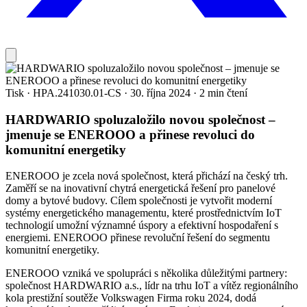
Tisk
·
HPA.241030.01-CS
·
30. října 2024
·
2 min čtení
HARDWARIO spoluzaložilo novou společnost –
jmenuje se ENEROOO a přinese revoluci do
komunitní energetiky
ENEROOO je zcela nová společnost, která přichází na český trh.
Zaměří se na inovativní chytrá energetická řešení pro panelové
domy a bytové budovy. Cílem společnosti je vytvořit moderní
systémy energetického managementu, které prostřednictvím IoT
technologií umožní významné úspory a efektivní hospodaření s
energiemi. ENEROOO přinese revoluční řešení do segmentu
komunitní energetiky.
ENEROOO vzniká ve spolupráci s několika důležitými partnery:
společnost HARDWARIO a.s., lídr na trhu IoT a vítěz regionálního
kola prestižní soutěže Volkswagen Firma roku 2024, dodá