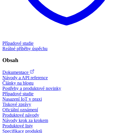
Případové studie
Reálné příběhy úspěchu
Obsah
Dokumentace
Návody a API reference
Články na blogu
Postřehy a produktové novinky
Případové studie
Nasazení IoT v praxi
Tiskové zprávy
Oficiální oznámení
Produktové návody
Návody krok za krokem
Produktové listy
Specifikace produktů