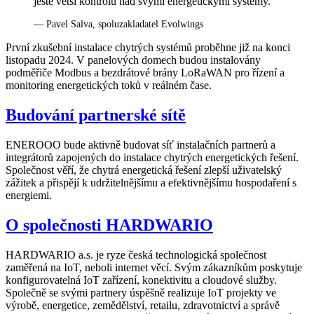
ještě větší kontrolu nad svými energetickými systémy.“
— Pavel Salva, spoluzakladatel Evolwings
První zkušební instalace chytrých systémů proběhne již na konci
listopadu 2024. V panelových domech budou instalovány
podměřiče Modbus a bezdrátové brány LoRaWAN pro řízení a
monitoring energetických toků v reálném čase.
Budování partnerské sítě
ENEROOO bude aktivně budovat síť instalačních partnerů a
integrátorů zapojených do instalace chytrých energetických řešení.
Společnost věří, že chytrá energetická řešení zlepší uživatelský
zážitek a přispějí k udržitelnějšímu a efektivnějšímu hospodaření s
energiemi.
O společnosti HARDWARIO
HARDWARIO a.s. je ryze česká technologická společnost
zaměřená na IoT, neboli internet věcí. Svým zákazníkům poskytuje
konfigurovatelná IoT zařízení, konektivitu a cloudové služby.
Společně se svými partnery úspěšně realizuje IoT projekty ve
výrobě, energetice, zemědělství, retailu, zdravotnictví a správě