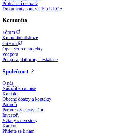
Prohlášení o shodě
Dokumenty shody CE a UKCA
Komunita
Fórum
Komunitní diskuze
GitHub
Open source projekty
Podpora
Podpora platformy a eskalace
Společnost
O nás
Náš příběh a mise
Kontakt
Obecné dotazy a kontakty
Partneři
Partnerský ekosystém
Investoři
Vztahy s investory
Kariéra
Přidejte se k nám