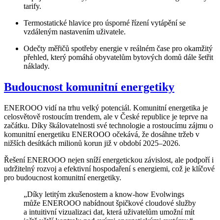
tarify.
Termostatické hlavice pro úsporné řízení vytápění se
vzdáleným nastavením uživatele.
Odečty měřičů spotřeby energie v reálném čase pro okamžitý
přehled, který pomáhá obyvatelům bytových domů dále šetřit
náklady.
Budoucnost komunitní energetiky
ENEROOO vidí na trhu velký potenciál. Komunitní energetika je
celosvětově rostoucím trendem, ale v České republice je teprve na
začátku. Díky škálovatelnosti své technologie a rostoucímu zájmu o
komunitní energetiku ENEROOO očekává, že dosáhne tržeb v
nižších desítkách milionů korun již v období 2025–2026.
Řešení ENEROOO nejen sníží energetickou závislost, ale podpoří i
udržitelný rozvoj a efektivní hospodaření s energiemi, což je klíčové
pro budoucnost komunitní energetiky.
„Díky letitým zkušenostem a know-how Evolwings
může ENEROOO nabídnout špičkové cloudové služby
a intuitivní vizualizaci dat, která uživatelům umožní mít