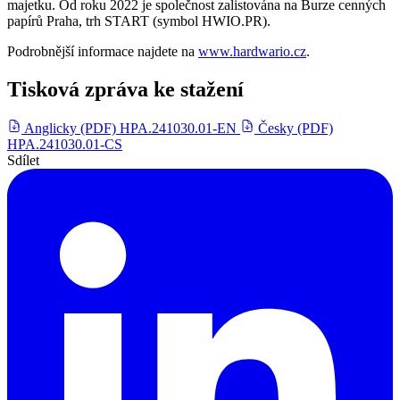
majetku. Od roku 2022 je společnost zalistována na Burze cenných
papírů Praha, trh START (symbol HWIO.PR).
Podrobnější informace najdete na
www.hardwario.cz
.
Tisková zpráva ke stažení
Anglicky (PDF)
HPA.241030.01-EN
Česky (PDF)
HPA.241030.01-CS
Sdílet