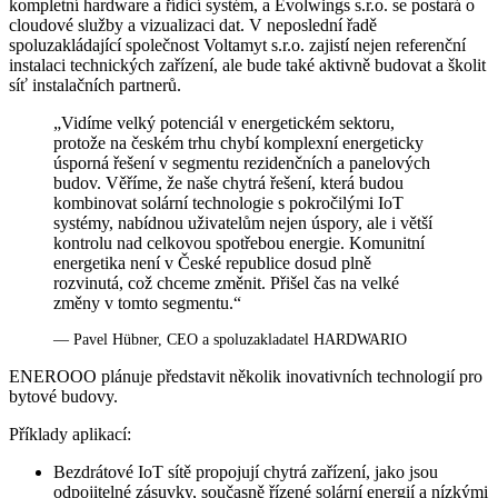
kompletní hardware a řídicí systém, a Evolwings s.r.o. se postará o
cloudové služby a vizualizaci dat. V neposlední řadě
spoluzakládající společnost Voltamyt s.r.o. zajistí nejen referenční
instalaci technických zařízení, ale bude také aktivně budovat a školit
síť instalačních partnerů.
„Vidíme velký potenciál v energetickém sektoru,
protože na českém trhu chybí komplexní energeticky
úsporná řešení v segmentu rezidenčních a panelových
budov. Věříme, že naše chytrá řešení, která budou
kombinovat solární technologie s pokročilými IoT
systémy, nabídnou uživatelům nejen úspory, ale i větší
kontrolu nad celkovou spotřebou energie. Komunitní
energetika není v České republice dosud plně
rozvinutá, což chceme změnit. Přišel čas na velké
změny v tomto segmentu.“
— Pavel Hübner, CEO a spoluzakladatel HARDWARIO
ENEROOO plánuje představit několik inovativních technologií pro
bytové budovy.
Příklady aplikací:
Bezdrátové IoT sítě propojují chytrá zařízení, jako jsou
odpojitelné zásuvky, současně řízené solární energií a nízkými