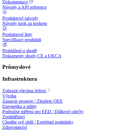
Dokumentace
Návody a API reference
Produktové návody
Návody krok za krokem
Produktové listy
Specifikace produktů
Prohlášení o shodě
Dokumenty shody CE a UKCA
Průmyslové
Infrastruktura
Zobrazit všechna řešení
Výroba
Zastavte prostoje / Zlepšete OEE
Energetika a utility
Podružné měření pro EED / Dálkové odečty
Zemědělství
Chraňte své obilí / Extrémní podmínky
Zdravotnictví