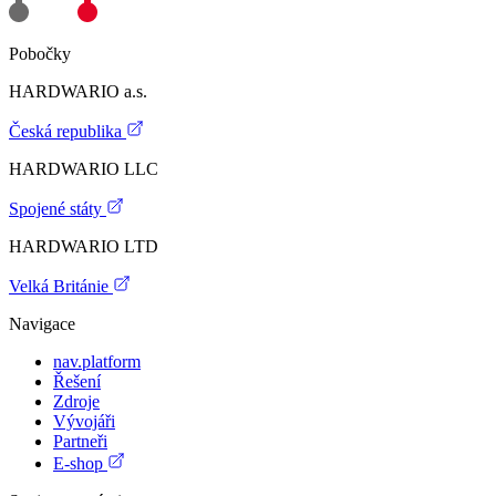
Pobočky
HARDWARIO a.s.
Česká republika
HARDWARIO LLC
Spojené státy
HARDWARIO LTD
Velká Británie
Navigace
nav.platform
Řešení
Zdroje
Vývojáři
Partneři
E-shop