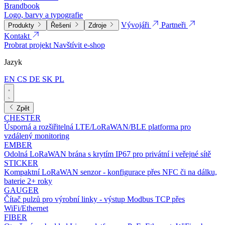
Brandbook
Logo, barvy a typografie
Vývojáři
Partneři
Produkty
Řešení
Zdroje
Kontakt
Probrat projekt
Navštívit e-shop
Jazyk
EN
CS
DE
SK
PL
Zpět
CHESTER
Úsporná a rozšiřitelná LTE/LoRaWAN/BLE platforma pro
vzdálený monitoring
EMBER
Odolná LoRaWAN brána s krytím IP67 pro privátní i veřejné sítě
STICKER
Kompaktní LoRaWAN senzor - konfigurace přes NFC či na dálku,
baterie 2+ roky
GAUGER
Čítač pulzů pro výrobní linky - výstup Modbus TCP přes
WiFi/Ethernet
FIBER