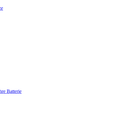
ze
re Batterie