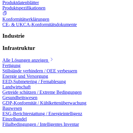
Produktdatenblätter
Produktspezifikationen
Konformitätserklärungen
CE- & UKCA-Konformitätsdokumente
Industrie
Infrastruktur
Alle Lösungen anzeigen
Fertigung
Stillstände verhindern / OEE verbessern
Energie und Versorgung
EED-Submetering / Fernablesung
Landwirtschaft
Getreide schützen / Extreme Bedingungen
Gesundheitswesen
GDP-Konformität / Kühlkettenüberwachung
Bauwesen
ESG-Berichterstattung / Energieintelligenz
Einzelhandel
Filialbedingungen / Intelligentes Inventar