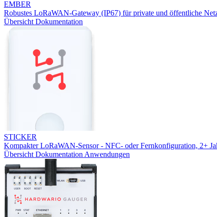
EMBER
Robustes LoRaWAN-Gateway (IP67) für private und öffentliche Net
Übersicht
Dokumentation
STICKER
Kompakter LoRaWAN-Sensor - NFC- oder Fernkonfiguration, 2+ Jah
Übersicht
Dokumentation
Anwendungen