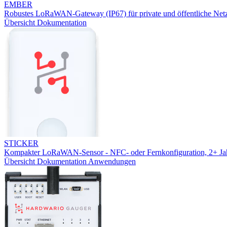
EMBER
Robustes LoRaWAN-Gateway (IP67) für private und öffentliche Net
Übersicht
Dokumentation
STICKER
Kompakter LoRaWAN-Sensor - NFC- oder Fernkonfiguration, 2+ Jah
Übersicht
Dokumentation
Anwendungen