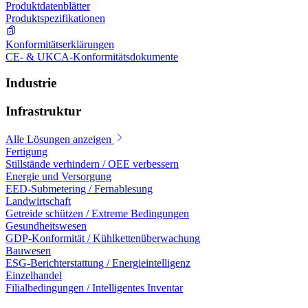
Produktdatenblätter
Produktspezifikationen
Konformitätserklärungen
CE- & UKCA-Konformitätsdokumente
Industrie
Infrastruktur
Alle Lösungen anzeigen
Fertigung
Stillstände verhindern / OEE verbessern
Energie und Versorgung
EED-Submetering / Fernablesung
Landwirtschaft
Getreide schützen / Extreme Bedingungen
Gesundheitswesen
GDP-Konformität / Kühlkettenüberwachung
Bauwesen
ESG-Berichterstattung / Energieintelligenz
Einzelhandel
Filialbedingungen / Intelligentes Inventar