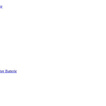
ze
re Batterie