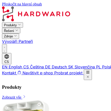
Přeskočit na hlavní obsah
Produkty
Řešení
Zdroje
Vývojáři
Partneři
CS
EN
English
CS
Čeština
DE
Deutsch
SK
Slovenčina
PL
Pols
Kontakt
Navštívit e-shop
Probrat projekt
Produkty
Zobrazit vše