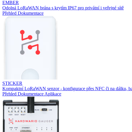
EMBER
Odolná LoRaWAN brána s krytím IP67 pro privátní i veřejné sítě
Přehled
Dokumentace
STICKER
Kompaktní LoRaWAN senzor - konfigurace přes NFC či na dálku, ba
Přehled
Dokumentace
Aplikace