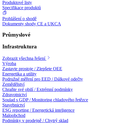
Produktové listy
Specifikace produktů
Prohlášení o shodě
Dokumenty shody CE a UKCA
Průmyslové
Infrastruktura
Zobrazit všechna řešení
Výroba
Zastavte prostoje / Zlepšete OEE
Energetika a utility
Podružné měření pro EED / Dálkové odečty
Zemědělství
Chraňte své obilí / Extrémní podmínky
Zdravotnictví
Soulad s GDP / Monitoring chladového řetězce
Stavebnictví
ESG reporting / Energetická inteligence
Maloobchod
Podmínky v prodejně / Chytrý sklad