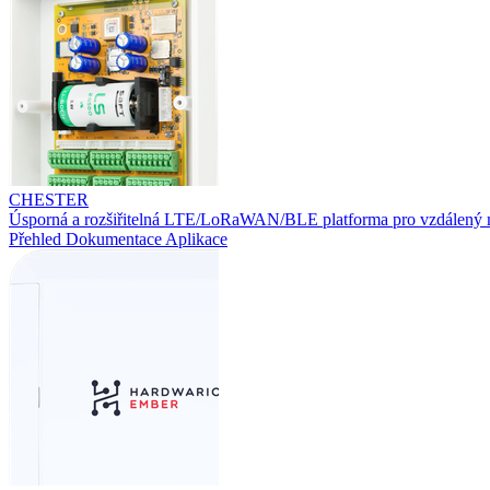
CHESTER
Úsporná a rozšiřitelná LTE/LoRaWAN/BLE platforma pro vzdálený 
Přehled
Dokumentace
Aplikace