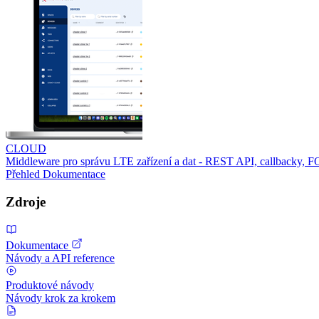
CLOUD
Middleware pro správu LTE zařízení a dat - REST API, callbacky, 
Přehled
Dokumentace
Zdroje
Dokumentace
Návody a API reference
Produktové návody
Návody krok za krokem